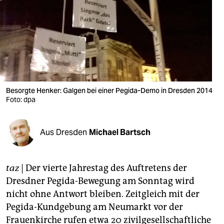
berlin
nord
wahrheit
verlag
verlag
Besorgte Henker: Galgen bei einer Pegida-Demo in Dresden 2014
Foto: dpa
veranstaltungen
shop
Aus Dresden
Michael Bartsch
fragen & hilfe
unterstützen
taz
| Der vierte Jahrestag des Auftretens der
Dresdner Pegida-Bewegung am Sonntag wird
abo
nicht ohne Antwort bleiben. Zeitgleich mit der
Pegida-Kundgebung am Neumarkt vor der
genossenschaft
Frauenkirche rufen etwa 20 zivilgesellschaftliche