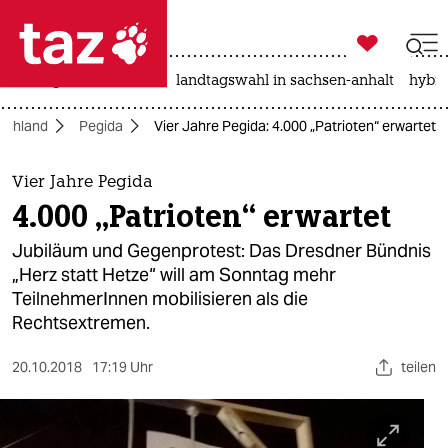

taz zahl ich
niedrigwasser
rente
landtagswahl in sachsen-anhalt
hybri

taz zahl ich
schland
Pegida
Vier Jahre Pegida: 4.000 „Patrioten“ erwartet
taz zahl ich
themen
Vier Jahre Pegida
4.000 „Patrioten“ erwartet
politik
Jubiläum und Gegenprotest: Das Dresdner Bündnis
öko
„Herz statt Hetze“ will am Sonntag mehr
TeilnehmerInnen mobilisieren als die
gesellschaft
Rechtsextremen.
kultur
20.10.2018
17:19 Uhr
teilen
sport