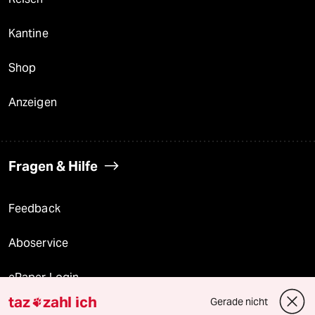
Kantine
Shop
Anzeigen
Fragen & Hilfe
Feedback
Aboservice
ePaper Login
taz
zahl ich
Gerade nicht

Downloads für Abonnierende