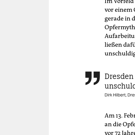
Im Vorfeld
vor einem 
gerade in 
Opfermytho
Aufarbeitu
ließen daf
unschuldig
Dresden 

unschuld
Dirk Hilbert, D
Am 13. Feb
an die Opf
vor 72 Jah