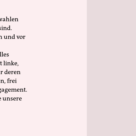
wahlen
sind.
h und vor
lles
 linke,
ür deren
n, frei
ngagement.
e unsere