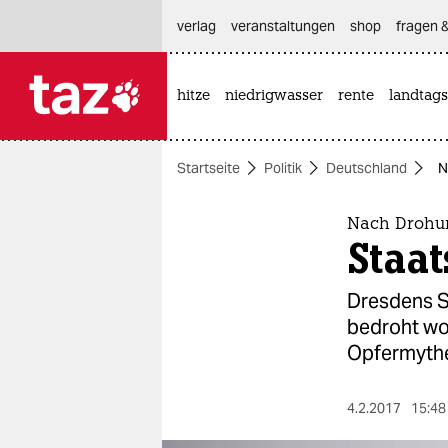
hautnavigation anspringen
hauptinhalt anspringen
footer anspringen
verlag
veranstaltungen
shop
fragen &
hitze
niedrigwasser
rente
landtags

taz zahl ich
taz zahl ich
Startseite
Politik
Deutschland
N
themen
politik
Nach Drohu
Staat
öko
Dresdens St
gesellschaft
bedroht wor
Opfermythe
kultur
sport
4.2.2017
15:48