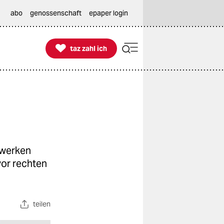
abo
genossenschaft
epaper login

taz zahl ich
taz zahl ich
zwerken
vor rechten
teilen