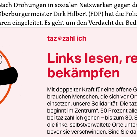
Nach Drohungen in sozialen Netzwerken gegen d
berbürgermeister Dirk Hilbert (FDP) hat die Poliz
hren eingeleitet. Es geht um den Verdacht der B
igung. Die Ermittlungen habe das Dresdner
taz
zahl ich

tzdezernat übernommen, teilte die Polizei am Sa
Links lesen, r
mit dem Social Media Team der sächsischen Pol
Ermittler den Angaben zufolge mehrere Eintragu
bekämpfen
etzwerken. Darüber hinaus seien seit Freitagab
lizeibeamte und Wachpolizisten an der Wohnung
Mit doppelter Kraft für eine offene G
meisters präsent.
brauchen Menschen, die sich vor O
einsetzen, unsere Solidarität. Die ta
beginnt im Zentrum“. 50 Prozent a
bei taz zahl ich gehen – bis zum 30
die linke, selbstverwaltete Orte unte
bevor sie verschwinden. Sind Sie da