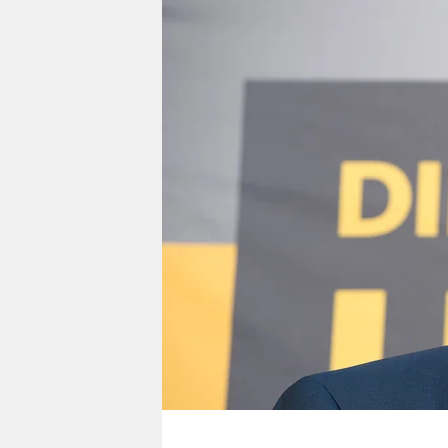
berlin
nord
wahrheit
verlag
verlag
veranstaltungen
shop
fragen & hilfe
unterstützen
abo
genossenschaft