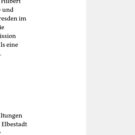
 Hilbert
– und
Dresden im
ie
ission
ls eine
.
altungen
 Elbestadt
r