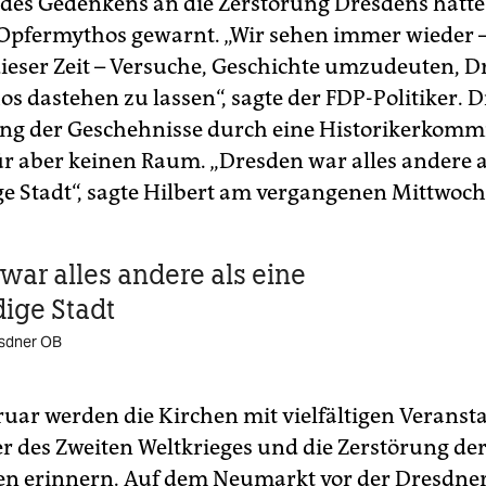
 des Gedenkens an die Zerstörung Dresdens hatte
Opfermythos gewarnt. „Wir sehen immer wieder 
dieser Zeit – Versuche, Geschichte umzudeuten, 
s dastehen zu lassen“, sagte der FDP-Politiker. D
ng der Geschehnisse durch eine Historikerkomm
ür aber keinen Raum. „Dresden war alles andere a
e Stadt“, sagte Hilbert am vergangenen Mittwoch
war alles andere als eine
ige Stadt
resdner OB
ruar werden die Kirchen mit vielfältigen Veranst
er des Zweiten Weltkrieges und die Zerstörung der
ren erinnern. Auf dem Neumarkt vor der Dresdne