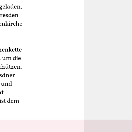
geladen,
Dresden
uenkirche
henkette
d um die
chützen.
esdner
n und
ht
ist dem