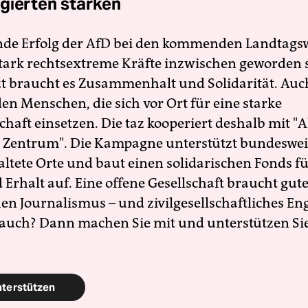
gierten stärken
nde Erfolg der AfD bei den kommenden Landtags
 stark rechtsextreme Kräfte inzwischen geworden 
zt braucht es Zusammenhalt und Solidarität. Auc
en Menschen, die sich vor Ort für eine starke
schaft einsetzen. Die taz kooperiert deshalb mit "A
 Zentrum". Die Kampagne unterstützt bundesweit
altete Orte und baut einen solidarischen Fonds f
Erhalt auf. Eine offene Gesellschaft braucht gute
en Journalismus – und zivilgesellschaftliches E
 auch? Dann machen Sie mit und unterstützen Si
nterstützen