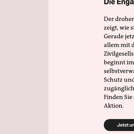
Die Enga
Der drohe
zeigt, wie
Gerade jet
allem mit d
Zivilgesell
beginnt im
selbstverw
Schutz und 
zugänglich
Finden Sie
Aktion.
Jetzt u