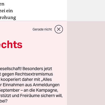
en
ei ein
edrohung
Gerade nicht
mstag mit.
echts
izei
ngen in
end rund um
 des
esellschaft! Besonders jetzt
rt gegen Rechtsextremismus
z kooperiert daher mit „Alles
ller Einnahmen aus Anmeldungen
. September – an die Kampagne,
rstützt und Freiräume sichern will,
bei?