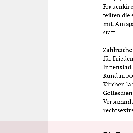
Frauenkirc
teilten di
mit. Am sp
statt.
Zahlreiche
für Friede
Innenstadt
Rund 11.00
Kirchen l
Gottesdien
Versammlu
rechtsext