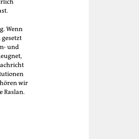
rlich
st.
ng. Wenn
 gesetzt
om- und
leugnet,
achricht
itutionen
ehören wir
e Raslan.