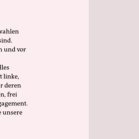
wahlen
sind.
h und vor
lles
 linke,
ür deren
n, frei
ngagement.
e unsere