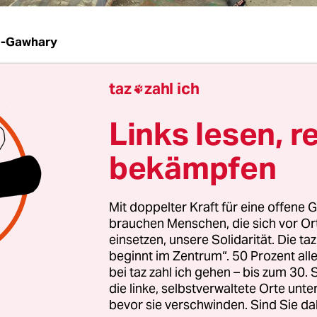
l-Gawhary
taz
zahl ich
e wohl seine Freude an einer Fehde innerhalb der

n Ägypten. Es geht dabei um eine Auseinanders
Links lesen, r
hlte Rechnungen.
bekämpfen
torin des ägyptischen Fernsehsenders Kahera w
 am Wochenende von einer schier unfassbaren Ge
Mit doppelter Kraft für eine offene G
 sich dabei auf anonyme Quellen. Das
brauchen Menschen, die sich vor O
ätsministerium habe beschlossen, gegen andere st
einsetzen, unsere Solidarität. Die ta
nen vorzugehen, die ihre Stromrechnung nicht be
beginnt im Zentrum“. 50 Prozent a
bei taz zahl ich gehen – bis zum 30
die linke, selbstverwaltete Orte unte
bevor sie verschwinden. Sind Sie da