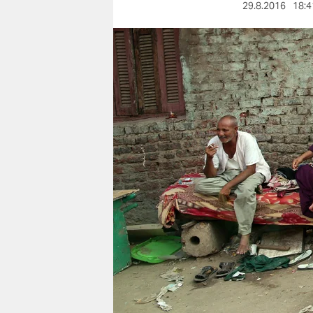
berlin
29.8.2016
18:4
nord
wahrheit
verlag
verlag
veranstaltungen
shop
fragen & hilfe
unterstützen
abo
genossenschaft