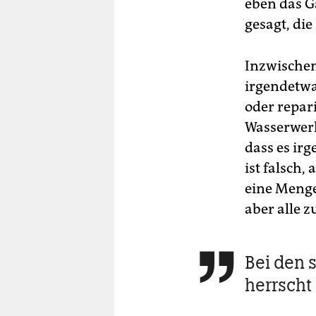
eben das Ga
gesagt, die
Inzwischen
irgendetwas
oder repar
Wasserwerk
dass es ir
ist falsch,
eine Menge
aber alle 
Bei den s

herrscht