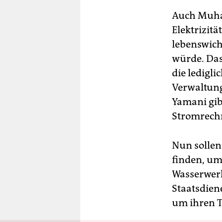
Auch Muha
Elektrizit
lebenswich
würde. Das
die ledigli
Verwaltung
Yamani gib
Stromrech
Nun sollen
finden, um
Wasserwerk
Staatsdien
um ihren T