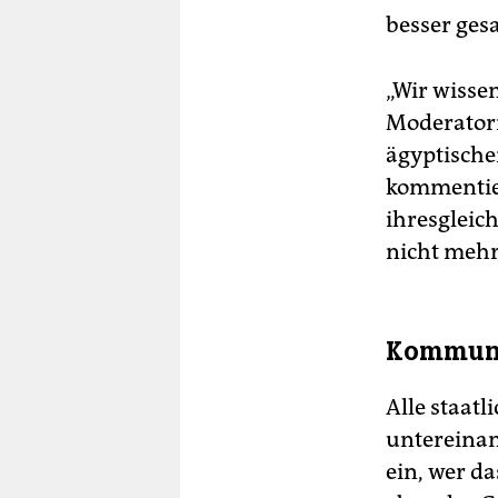
besser ges
„Wir wissen
Moderatori
ägyptische
kommentier
ihresgleich
nicht mehr 
Kommuni
Alle staat
untereinan
ein, wer da