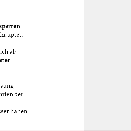
sperren
ehauptet,
ch al-
ener
ösung
amten der
sser haben,