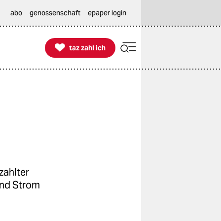
abo
genossenschaft
epaper login

taz zahl ich
taz zahl ich
zahlter
und Strom