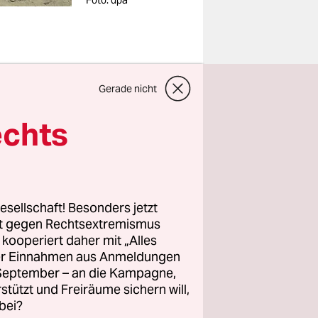
Foto: dpa
 Bürokratie
Gerade nicht
etzung um
echts
al Nas
schichte
esellschaft! Besonders jetzt
rt gegen Rechtsextremismus
aatliche
z kooperiert daher mit „Alles
zahlt
ller Einnahmen aus Anmeldungen
. September – an die Kampagne,
rstützt und Freiräume sichern will,
bei?