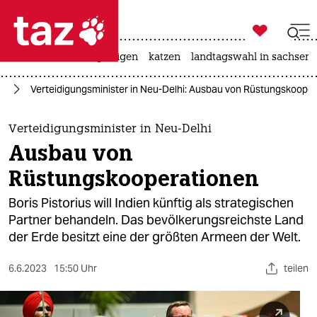

taz zahl ich
ceuta
hitze
bergsteigen
katzen
landtagswahl in sachsen-

taz zahl ich
nd
Verteidigungsminister in Neu-Delhi: Ausbau von Rüstungskoope
taz zahl ich
themen
Verteidigungsminister in Neu-Delhi
Ausbau von
politik
Rüstungskooperationen
öko
Boris Pistorius will Indien künftig als strategischen
Partner behandeln. Das bevölkerungsreichste Land
gesellschaft
der Erde besitzt eine der größten Armeen der Welt.
kultur
6.6.2023
15:50 Uhr
teilen
sport