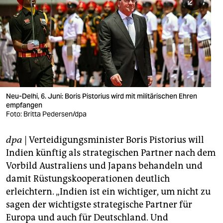
berlin
nord
wahrheit
verlag
verlag
Neu-Delhi, 6. Juni: Boris Pistorius wird mit militärischen Ehren
empfangen
veranstaltungen
Foto: Britta Pedersen/dpa
shop
dpa
| Verteidigungsminister Boris Pistorius will
fragen & hilfe
Indien künftig als strategischen Partner nach dem
unterstützen
Vorbild Australiens und Japans behandeln und
damit Rüstungskooperationen deutlich
abo
erleichtern. „Indien ist ein wichtiger, um nicht zu
sagen der wichtigste strategische Partner für
genossenschaft
Europa und auch für Deutschland. Und