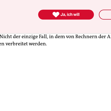
zagate“ ein. Belege gab es keine. Trotzdem verbr
eme und Trump-Anhänger die Story millionenfa

Online macht die Geschichte immer noch Karriere
Ja, ich will
lfe der Bundeswehr: Aus dem Netzwerk der Bun
t Hamburg wurde das Märchen im Juli auf Wikipe
 Nicht der einzige Fall, in dem von Rechnern der
en verbreitet werden.