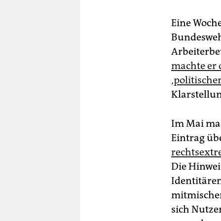
Eine Woche
Bundeswehr
Arbeiterbe
machte er 
‚politische
Klarstellu
Im Mai mac
Eintrag üb
rechtsextr
Die Hinwei
Identitäre
mitmischen
sich Nutze