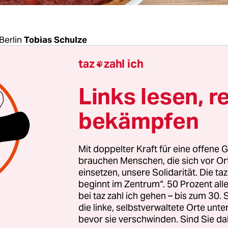
Berlin
Tobias Schulze
taz
zahl ich

izzeria im Norden von Washington betrieb Hillary
Links lesen, r
 einen Kinderpornoring. Oben im Erdgeschoss serv
e Pizzen, unten im Keller hielten Schergen der US
bekämpfen
chaftskandidatin kleine Jungs und Mädchen gef
ma bediente sich dort für Orgien im Weißen Hau
Mit doppelter Kraft für eine offene G
r schlachteten im Hinterhof manchmal Kinder, u
brauchen Menschen, die sich vor O
ady Gaga kam einmal für ein satanistisches Abe
einsetzen, unsere Solidarität. Die ta
beginnt im Zentrum“. 50 Prozent a
schenfleisch vorbei.
bei taz zahl ich gehen – bis zum 30
die linke, selbstverwaltete Orte unte
schwörungstheorie schlug im US-Wahlkampf unte
bevor sie verschwinden. Sind Sie da