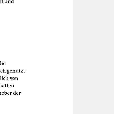
it und
die
ich genutzt
lich von
hätten
heber der