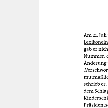
Am 21. Jul
Lexikonein
gab er nich
Nummer, d
Änderung w
„Verschwör
mutmaßlich
schrieb er,
dem Schlag
Kinderschä
Präsidents