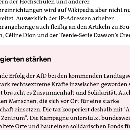
ern der Hochschulen und anderer
einrichtungen wird auf Wikipedia aber nicht nu
reitet. Ausweislich der IP-Adressen arbeiten
angehörige auch fleißig an den Artikeln zu Bru
n, Céline Dion und der Teenie-Serie Dawson’s Cre
gierten stärken
nde Erfolg der AfD bei den kommenden Landtags
 stark rechtsextreme Kräfte inzwischen geworden 
zt braucht es Zusammenhalt und Solidarität. Auc
en Menschen, die sich vor Ort für eine starke
schaft einsetzen. Die taz kooperiert deshalb mit "A
 Zentrum". Die Kampagne unterstützt bundesweit
altete Orte und baut einen solidarischen Fonds f