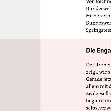
Von Rechn
Bundeswehr
Hetze verb
Bundeswehr
Springstee
Die Enga
Der drohe
zeigt, wie
Gerade jet
allem mit d
Zivilgesell
beginnt im
selbstverw