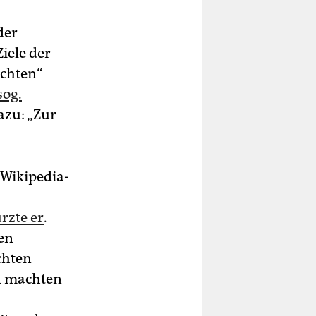
der
iele der
echten“
sog.
azu: „Zur
 Wikipedia-
rzte er
.
men
chten
en machten