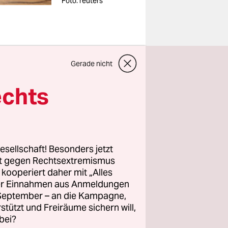
Foto: reuters
Gerade nicht
 Clinton
echts
ierten die
-
angen.
s, Clintons
esellschaft! Besonders jetzt
nd die
rt gegen Rechtsextremismus
ndessen mit
z kooperiert daher mit „Alles
ller Einnahmen aus Anmeldungen
. September – an die Kampagne,
rstützt und Freiräume sichern will,
r dem
bei?