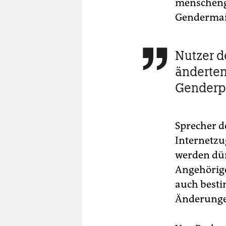
menschenge
Gendermai
Nutzer 

änderten
Genderpo
Sprecher d
Internetzu
werden dür
Angehörige
auch besti
Änderunge