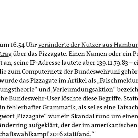
i um 16.54 Uhr
veränderte der Nutzer aus Hambu
trag
über das Pizzagate. Einen Namen oder ein
t an, seine IP-Adresse lautete aber 139.11.79.83 – e
ie zum Computernetz der Bundeswehruni gehört
urde das Pizzagate im Artikel als „Falschmeldun
ungstheorie“ und „Verleumdungsaktion“ bezeich
e Bundeswehr-User löschte diese Begriffe. Stat
 in fehlerhafter Grammatik, als sei es eine Tatsac
wort ‚Pizzagate‘‘ wur ein Skandal rund um eine
nderring aufgeklärt, der der im amerikanischen
chaftswahlkampf 2016 stattfand.“