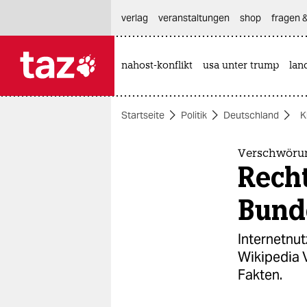
hautnavigation anspringen
hauptinhalt anspringen
footer anspringen
verlag
veranstaltungen
shop
fragen &
nahost-konflikt
usa unter trump
lan

taz zahl ich
taz zahl ich
Startseite
Politik
Deutschland
K
themen
politik
Verschwörun
Rech
öko
Bund
gesellschaft
Internetnu
kultur
Wikipedia 
Fakten.
sport