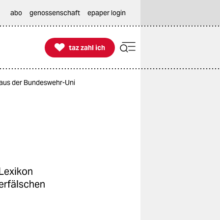
abo
genossenschaft
epaper login

taz zahl ich
taz zahl ich
 aus der Bundeswehr-Uni
-Lexikon
erfälschen