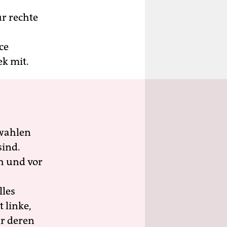
r rechte
ce
ek mit.
wahlen
sind.
h und vor
lles
 linke,
ür deren