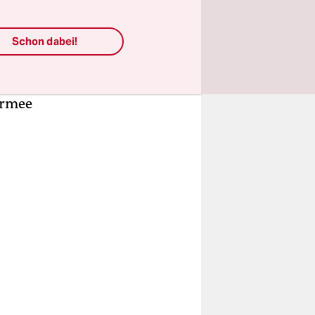
eiteten
ch im
 – und das
Schon dabei!
deswehr-
dia
 Armee