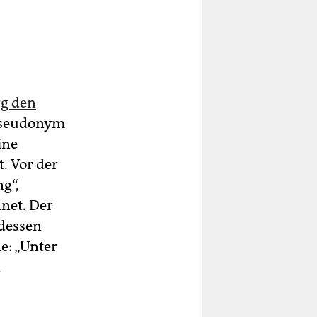
rg den
 Pseudonym
ine
. Vor der
g“,
net. Der
tdessen
he: „Unter
n