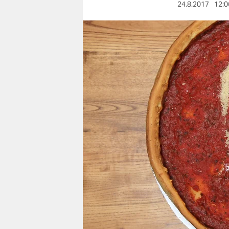
berlin
24.8.2017
12:0
nord
wahrheit
verlag
verlag
veranstaltungen
shop
fragen & hilfe
unterstützen
abo
genossenschaft