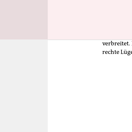
Namen „Piz
Rechtsextr
Internet. 
auch mithi
Universitä
verbreitet.
rechte Lüg