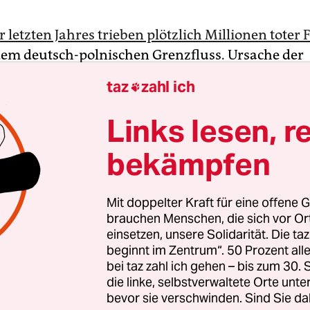
etzten Jahres trieben plötzlich Millionen toter F
dem deutsch-polnischen Grenzfluss. Ursache der
en Umweltkatastrophe war zunächst unklar. Erst
taz
zahl ich

den Forscher heraus, dass eine Alge, die normal
zhaltigem Brackwasser vorkommt, den Fluss vergif
Links lesen, r
 kam das Salz?
bekämpfen
ende gab das polnische Bergbauunternehmen J
lowa (JSW) erstmals zu, ununterbrochen Salzwas
Mit doppelter Kraft für eine offene G
hlesischen Bergbaugruben in mehrere Zuflüsse 
brauchen Menschen, die sich vor O
einsetzen, unsere Solidarität. Die ta
 zu haben. Diese Praxis sei jedoch völlig legal, ver
beginnt im Zentrum“. 50 Prozent a
nehmen. Das salzhaltige Grubenwasser werde ab
bei taz zahl ich gehen – bis zum 30
le abbauen zu können, in speziellen Wasserkolle
die linke, selbstverwaltete Orte unte
und über Düsen im Flussbett kleiner und größe
bevor sie verschwinden. Sind Sie da