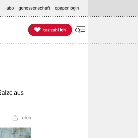
abo
genossenschaft
epaper login

taz zahl ich
taz zahl ich
alze aus
teilen