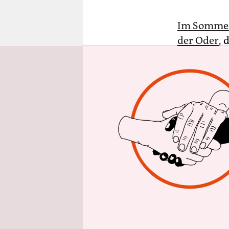
epaper login
Im Sommer l
der Oder
, 
gigantisch
Wochen fan
nur in sal
Doch woher
Am Wochen
Spółka Węg
den obersc
eingeleitet
das Unter
um die Koh
gesammelt 