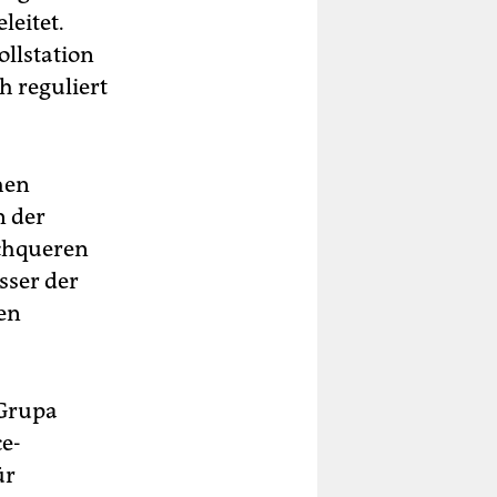
leitet.
llstation
 reguliert
hen
n der
rchqueren
sser der
en
 Grupa
e-
ür