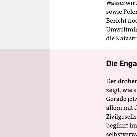
Wasserwirt
sowie Pole
Bericht noc
Umweltmini
die Katast
Die Enga
Der drohe
zeigt, wie
Gerade jet
allem mit d
Zivilgesell
beginnt im
selbstverw