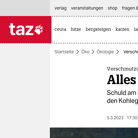
hautnavigation anspringen
hauptinhalt anspringen
footer anspringen
verlag
veranstaltungen
shop
fragen &
ceuta
hitze
bergsteigen
katzen
l

taz zahl ich
taz zahl ich
Startseite
Öko
Ökologie
Verschm
themen
politik
Verschmutz
Alles
öko
Schuld am 
gesellschaft
den Kohleg
kultur
5.3.2023
17:30
sport