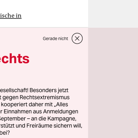
ische in
 nach
Gerade nicht
erweise
tet hatte.
echts
astrzębska
ser aus
esellschaft! Besonders jetzt
der Oder
rt gegen Rechtsextremismus
z kooperiert daher mit „Alles
sicherte
ller Einnahmen aus Anmeldungen
gepumpt,
. September – an die Kampagne,
ktoren
rstützt und Freiräume sichern will,
rer
bei?