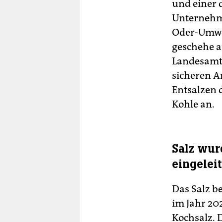
und einer 
Unternehme
Oder-Umwel
geschehe a
Landesamt 
sicheren A
Entsalzen 
Kohle an.
Salz wur
eingeleit
Das Salz be
im Jahr 20
Kochsalz. 