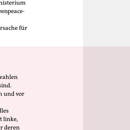
nisterium
eenpeace-
Ursache für
wahlen
sind.
h und vor
lles
 linke,
ür deren