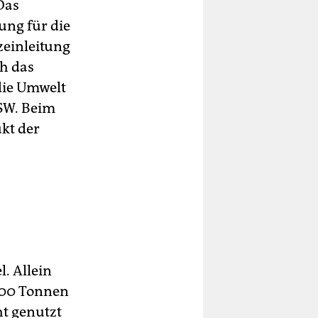
Das
ung für die
zeinleitung
h das
die Umwelt
JSW. Beim
kt der
l. Allein
000 Tonnen
ht genutzt