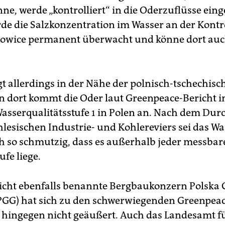
e, werde „kontrolliert“ in die Oderzuflüsse einge
e die Salzkonzentration im Wasser an der Kontro
owice permanent überwacht und könne dort auch
gt allerdings in der Nähe der polnisch-tschechisc
n dort kommt die Oder laut Greenpeace-Bericht i
asserqualitätsstufe 1 in Polen an. Nach dem Du
hlesischen Industrie- und Kohlereviers sei das Wa
h so schmutzig, dass es außerhalb jeder messbar
ufe liege.
icht ebenfalls benannte Bergbaukonzern Polska
PGG) hat sich zu den schwerwiegenden Greenpeac
hingegen nicht geäußert. Auch das Landesamt f