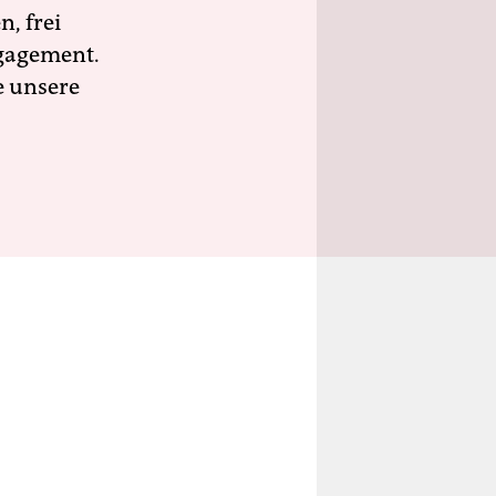
n, frei
ngagement.
e unsere