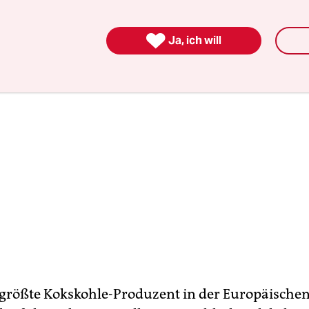
e entsorgt.

Ja, ich will
r größte Kokskohle-Produzent in der Europäische