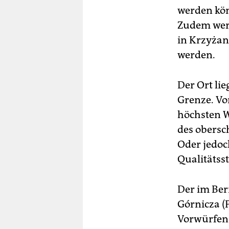
werden könn
Zudem werd
in Krzyżan
werden.
Der Ort lie
Grenze. Vo
höchsten W
des obersc
Oder jedoc
Qualitätsst
Der im Ber
Górnicza (
Vorwürfen 