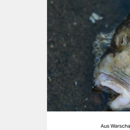
berlin
nord
wahrheit
verlag
verlag
veranstaltungen
shop
fragen & hilfe
unterstützen
abo
genossenschaft
Aus Warsch