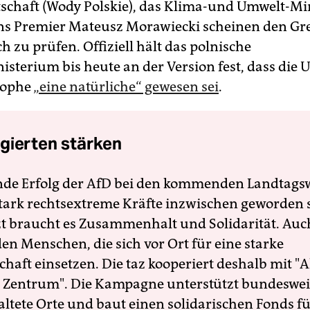
schaft (Wody Polskie), das Klima-und Umwelt-Mi
ns Premier Mateusz Morawiecki scheinen den Gr
h zu prüfen. Offiziell hält das polnische
sterium bis heute an der Version fest, dass die 
rophe
„eine natürliche“ gewesen sei
.
gierten stärken
nde Erfolg der AfD bei den kommenden Landtags
 stark rechtsextreme Kräfte inzwischen geworden 
zt braucht es Zusammenhalt und Solidarität. Auc
en Menschen, die sich vor Ort für eine starke
schaft einsetzen. Die taz kooperiert deshalb mit "A
 Zentrum". Die Kampagne unterstützt bundesweit
altete Orte und baut einen solidarischen Fonds f