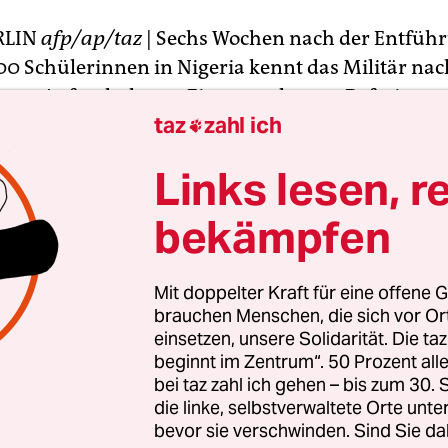
RLIN
afp/ap/taz
|
Sechs Wochen nach der Entfüh
00 Schülerinnen in Nigeria kennt das Militär na
ren Aufenthaltsort. Eine gewaltsame Befreiungsa
taz
zahl ich
 geplant, weil sie das Leben der Mädchen in Gefa

te Luftwaffenchef Alex Badeh am Montag in der 
Links lesen, r
h den Aufenthaltsort will die Armee nicht preisg
 sei ein „Militärgeheimnis“.
bekämpfen
achricht für die Mädchen ist, dass wir wissen, wo 
Mit doppelter Kraft für eine offene G
h vor Journalisten. „Aber wir können es Ihnen nic
brauchen Menschen, die sich vor O
 sich im Rahmen einer neuen Demonstration in d
einsetzen, unsere Solidarität. Die ta
 Abuja für die Freilassung der entführten Mädc
beginnt im Zentrum“. 50 Prozent a
bei taz zahl ich gehen – bis zum 30
die linke, selbstverwaltete Orte unte
bevor sie verschwinden. Sind Sie da