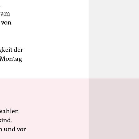
m
aram
r von
gkeit der
m Montag
wahlen
sind.
h und vor