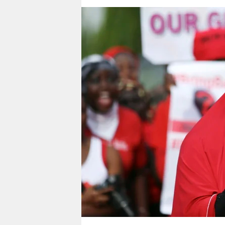
berlin
nord
wahrheit
verlag
verlag
veranstaltungen
shop
fragen & hilfe
unterstützen
abo
genossenschaft