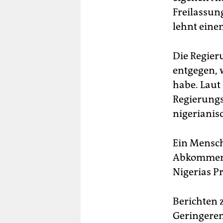
Freilassun
lehnt eine
Die Regier
entgegen, 
habe. Laut
Regierungs
nigerianis
Ein Mensche
Abkommen a
Nigerias P
Berichten 
Geringeren