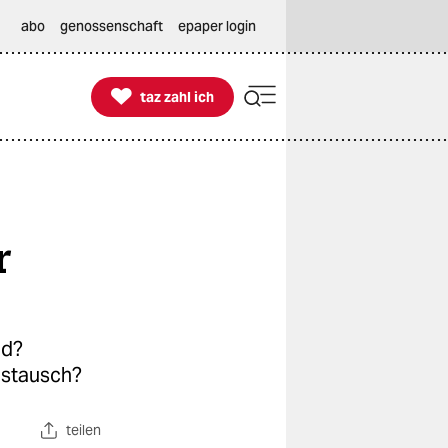
abo
genossenschaft
epaper login

taz zahl ich
taz zahl ich
r
nd?
ustausch?
teilen