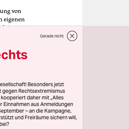
rung von
ch eigenen
ktion sei
hr bringen
Gerade nicht
Hauptstadt
echts
eben, der
sie sind“,
esellschaft! Besonders jetzt
ht sagen.“
rt gegen Rechtsextremismus
er
z kooperiert daher mit „Alles
hen.
ller Einnahmen aus Anmeldungen
. September – an die Kampagne,
rstützt und Freiräume sichern will,
bei?