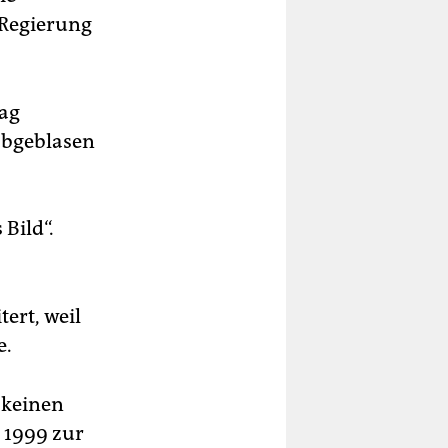
 Regierung
tag
 abgeblasen
 Bild“.
ert, weil
e.
 keinen
 1999 zur