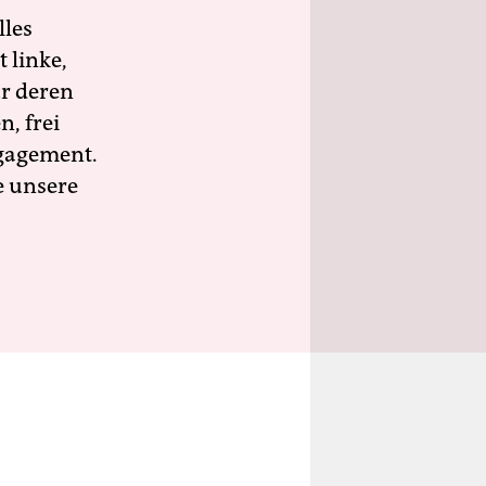
lles
 linke,
ür deren
n, frei
ngagement.
e unsere