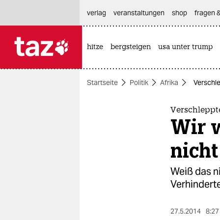
hautnavigation anspringen
hauptinhalt anspringen
footer anspringen
verlag
veranstaltungen
shop
fragen &
hitze
bergsteigen
usa unter trump

taz zahl ich
taz zahl ich
Startseite
Politik
Afrika
Verschle
themen
politik
Verschleppt
Wir w
öko
nicht
gesellschaft
Weiß das ni
kultur
Verhindert
sport
27.5.2014
8:27