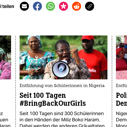
 teilen
Entführung von Schülerinnen in Nigeria
Entf
Seit 100 Tagen
Pol
#BringBackOurGirls
De
iz
Seit 100 Tagen sind 300 Schülerinnen
Niger
auen
in den Händen der Miliz Boko Haram.
Demo
daran
Dabei werden die anderen Gräueltaten
Mona