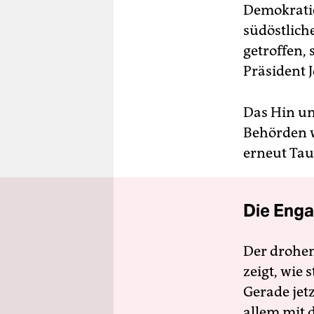
Demokratie
südöstlic
getroffen, 
Präsident 
Das Hin und
Behörden w
erneut Tau
Die Enga
Der drohe
zeigt, wie
Gerade jet
allem mit d