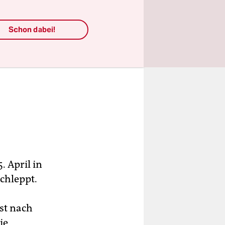
Schon dabei!
 April in
chleppt.
st nach
ie