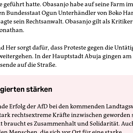
 geführt hatte. Obasanjo habe auf seine Farm i
hen Bundesstaat Ogun Unterhändler von Boko H
sagte sein Rechtsanwalt. Obasanjo gilt als Kritike
Jonathan.
 Her sorgt dafür, dass Proteste gegen die Untäti
eitergehen. In der Hauptstadt Abuja gingen a
sende auf die Straße.
gierten stärken
nde Erfolg der AfD bei den kommenden Landtags
 stark rechtsextreme Kräfte inzwischen geworden 
zt braucht es Zusammenhalt und Solidarität. Auc
en Menschen, die sich vor Ort für eine starke