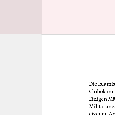
Die Islami
Chibok im 
Einigen Mä
Militärang
eigenen An