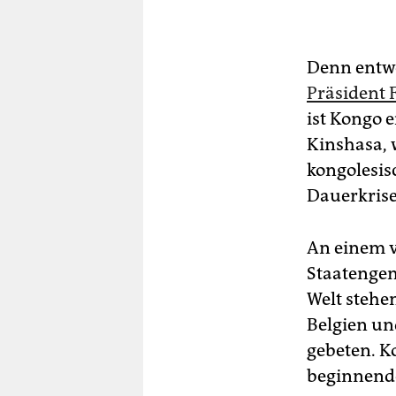
Denn entwe
Präsident F
ist Kongo 
Kinshasa, w
kongolesis
Dauerkrise
An einem v
Staatengem
Welt stehen
Belgien un
gebeten. K
beginnend