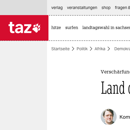
hautnavigation anspringen
hauptinhalt anspringen
footer anspringen
verlag
veranstaltungen
shop
fragen &
hitze
surfen
landtagswahl in sachse

taz zahl ich
taz zahl ich
Startseite
Politik
Afrika
Demokra
themen
politik
Verschärfun
öko
Land 
gesellschaft
kultur
Kom
sport