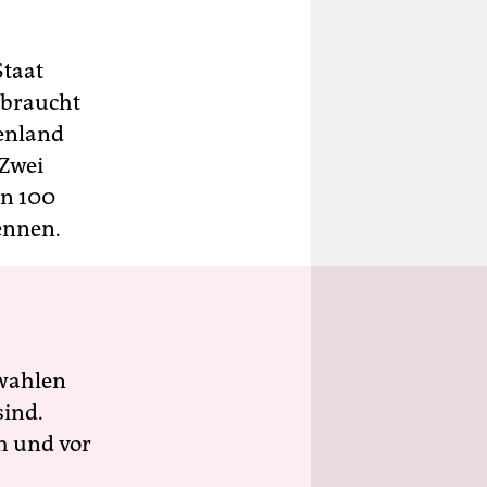
taat
 braucht
senland
 Zwei
on 100
ennen.
wahlen
sind.
h und vor