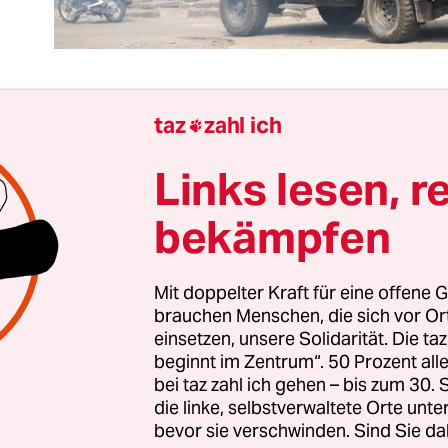
taz
zahl ich

 Dauerkrise in der Demokratischen Republik Kongo
Links lesen, r
ner Konstante des 21. Jahrhunderts geworden. Seit
hren gibt es kein landesweit funktionierendes St
bekämpfen
iegen sich bewaffnete Gruppen auf Augenhöhe 
n Sicherheitskräften, mischen Nachbarländer zu
Mit doppelter Kraft für eine offene G
en Interessen mit. All das ist Normalität geworden
brauchen Menschen, die sich vor O
 6 Millionen Kriegsvertriebenen und 25 Millione
einsetzen, unsere Solidarität. Die ta
en.
beginnt im Zentrum“. 50 Prozent a
bei taz zahl ich gehen – bis zum 30
die linke, selbstverwaltete Orte unte
 Morde mitten in der Hauptstadt waren allerdings 
bevor sie verschwinden. Sind Sie da
 Aber nun wurde mitten im Wahljahr 2023 mitt