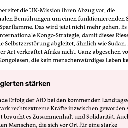
bereitet die UN-Mission ihren Abzug vor, die
onalen Bemühungen um einen funktionierenden S
 Sparflamme. Das wird jetzt nicht mehr gehen. Es
internationale Kongo-Strategie, damit dieses Rie
ne Selbstzerstörung abgleitet, ähnlich wie Sudan.
ser Art verkraftet Afrika nicht. Ganz abgesehen v
Kongolesen, die kein menschenwürdiges Leben k
gierten stärken
nde Erfolg der AfD bei den kommenden Landtags
 stark rechtsextreme Kräfte inzwischen geworden 
zt braucht es Zusammenhalt und Solidarität. Auc
en Menschen, die sich vor Ort für eine starke