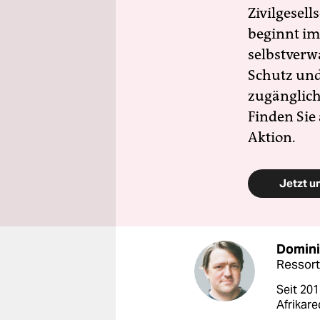
Zivilgesell
beginnt im
selbstverw
Schutz und 
zugänglich
Finden Sie
Aktion.
Jetzt u
Domini
Ressort
Seit 201
Afrikare