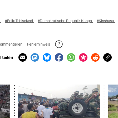
i
#Felix Tshisekedi
#Demokratische Republik Kongo
#Kinshasa
ommentieren
Fehlerhinweis
 teilen