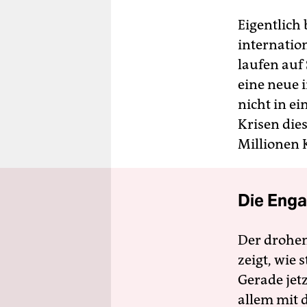
Eigentlich 
internati
laufen auf
eine neue 
nicht in ei
Krisen die
Millionen 
Die Enga
Der drohe
zeigt, wie
Gerade jet
allem mit d