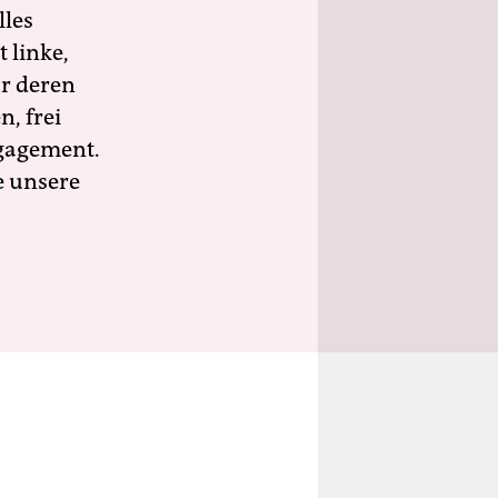
lles
 linke,
ür deren
n, frei
ngagement.
e unsere