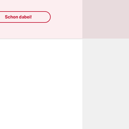
hsten
traße
Schon dabei!
ist groß,