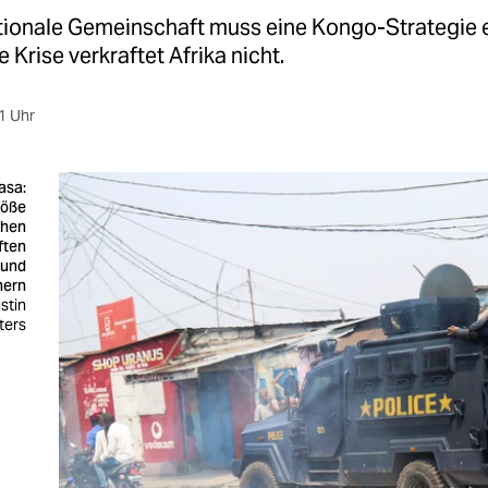
ationale Gemeinschaft muss eine Kongo-Strategie e
e Krise verkraftet Afrika nicht.
1 Uhr
asa:
öße
chen
ften
und
nern
stin
ters