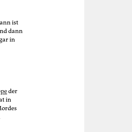
ann ist
 und dann
gar in
ppe
der
at in
Mordes
m