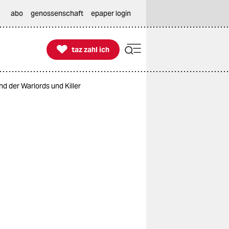
abo
genossenschaft
epaper login

taz zahl ich
taz zahl ich
d der Warlords und Killer