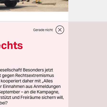
Gerade nicht
 ist zu
echts
 dreißig
aatswesen
mit
r Wahrung
esellschaft! Besonders jetzt
, trotz
rt gegen Rechtsextremismus
n
z kooperiert daher mit „Alles
ller Einnahmen aus Anmeldungen
. September – an die Kampagne,
rstützt und Freiräume sichern will,
bisher die
bei?
en
in