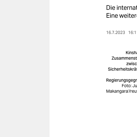
berlin
Die intern
nord
Eine weiter
wahrheit
16.7.2023
16:1
verlag
Kinsh
verlag
Zusammenst
zwis
veranstaltungen
Sicherheitskrä
shop
Regierungsgeg
Foto: Ju
fragen & hilfe
Makangara'/reu
unterstützen
abo
genossenschaft