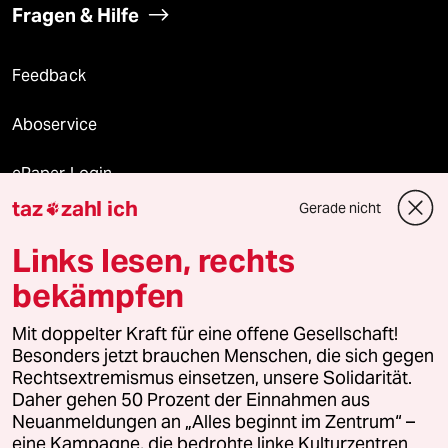
Fragen & Hilfe
Feedback
Aboservice
ePaper Login
taz
zahl ich
Gerade nicht

Downloads für Abonnierende
Links lesen, rechts
bekämpfen
© 2026 taz Verlags und Vertriebs GmbH
Mit doppelter Kraft für eine offene Gesellschaft!
Alle Rechte vorbehalten. Bei rechtlichen Fragen oder für Genehmigungen
wenden Sie sich bitte an
lizenzen@taz.de
Besonders jetzt brauchen Menschen, die sich gegen
Rechtsextremismus einsetzen, unsere Solidarität.
Daher gehen 50 Prozent der Einnahmen aus
Feedback
Redaktionsstatut
Kommune-Richtlinien
KI-
Neuanmeldungen an „Alles beginnt im Zentrum“ –
eine Kampagne, die bedrohte linke Kulturzentren