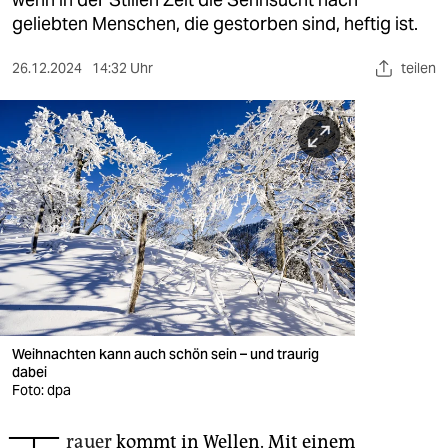
berlin
geliebten Menschen, die gestorben sind, heftig ist.
nord
26.12.2024
14:32 Uhr
teilen
wahrheit
verlag
verlag
veranstaltungen
shop
fragen & hilfe
unterstützen
Weihnachten kann auch schön sein – und traurig
dabei
abo
Foto: dpa
genossenschaft
rauer
kommt in Wellen. Mit einem