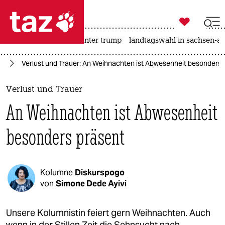

taz zahl ich
nahost-konflikt
usa unter trump
landtagswahl in sachsen-an

taz zahl ich
en
Verlust und Trauer: An Weihnachten ist Abwesenheit besonders 
taz zahl ich
themen
Verlust und Trauer
An Weihnachten ist Abwesenheit
politik
besonders präsent
öko
gesellschaft
Kolumne
Diskurspogo
kultur
von
Simone Dede Ayivi
sport
Unsere Kolumnistin feiert gern Weihnachten. Auch
wenn in der Stillen Zeit die Sehnsucht nach