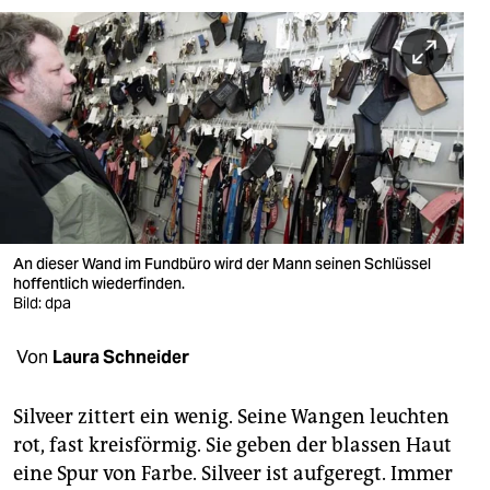
berlin
nord
wahrheit
verlag
verlag
veranstaltungen
An dieser Wand im Fundbüro wird der Mann seinen Schlüssel
shop
hoffentlich wiederfinden.
Bild: dpa
fragen & hilfe
Von
Laura Schneider
unterstützen
abo
Silveer zittert ein wenig. Seine Wangen leuchten
rot, fast kreisförmig. Sie geben der blassen Haut
genossenschaft
eine Spur von Farbe. Silveer ist aufgeregt. Immer