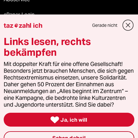
ePaper Login
taz
zahl ich
Gerade nicht

Downloads für Abonnierende
Links lesen, rechts
bekämpfen
© 2026 taz Verlags und Vertriebs GmbH
Mit doppelter Kraft für eine offene Gesellschaft!
Alle Rechte vorbehalten. Bei rechtlichen Fragen oder für Genehmigungen
wenden Sie sich bitte an
lizenzen@taz.de
Besonders jetzt brauchen Menschen, die sich gegen
Rechtsextremismus einsetzen, unsere Solidarität.
Daher gehen 50 Prozent der Einnahmen aus
Feedback
Redaktionsstatut
Kommune-Richtlinien
KI-
Neuanmeldungen an „Alles beginnt im Zentrum“ –
eine Kampagne, die bedrohte linke Kulturzentren
Leitlinie
Informant
Datenschutz
Impressum
AGB
und Jugendorte unterstützt. Sind Sie dabei?
Seitenwende
Einwilligungen widerrufen (Ads)

Ja, ich will