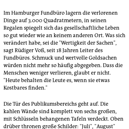
Eigentümer oder einem sonstigen
Empfangsberechtigten unverzüglich Anzeige zu
Im Hamburger Fundbüro lagern die verlorenen
machen."
Dinge auf 3.000 Quadratmetern, in seinen
Regalen spiegelt sich das gesellschaftliche Leben
(2) "Kennt der Finder die Empfangsberechtigten nicht
oder ist ihm ihr Aufenthalt unbekannt, so hat er den
so gut wieder wie an keinem anderen Ort. Was sich
Fund unverzüglich der zuständigen Behörde
verändert habe, sei die "Wertigkeit der Sachen",
anzuzeigen. Ist die Sache nicht mehr als zehn Euro
sagt Rüdiger Voß, seit 18 Jahren Leiter des
wert, so bedarf es der Anzeige nicht." (§ 965 BGB)
LS
Fundbüros. Schmuck und wertvolle Goldsachen
würden nicht mehr so häufig abgegeben. Dass die
Menschen weniger verlieren, glaubt er nicht.
"Heute behalten die Leute es, wenn sie etwas
Kostbares finden."
Die Tür des Publikumsbereichs geht auf. Die
kahlen Wände sind komplett von sechs großen,
mit Schlüsseln behangenen Tafeln verdeckt. Oben
drüber thronen große Schilder: "Juli", "August"