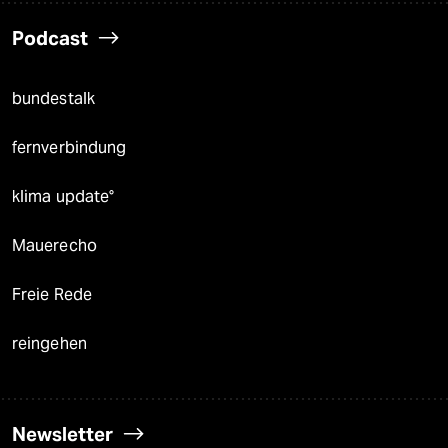
Podcast
bundestalk
fernverbindung
klima update°
Mauerecho
Freie Rede
reingehen
Newsletter