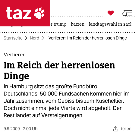

taz zahl ich
bergsteigen
usa unter trump
katzen
landtagswahl in sachs

taz zahl ich
Startseite
Nord
Verlieren: Im Reich der herrenlosen Dinge
taz zahl ich
themen
Verlieren
Im Reich der herrenlosen
politik
Dinge
öko
In Hamburg sitzt das größte Fundbüro
Deutschlands. 50.000 Fundsachen kommen hier im
gesellschaft
Jahr zusammen, vom Gebiss bis zum Kuscheltier.
Doch nicht einmal jede Vierte wird abgeholt. Der
kultur
Rest landet auf Versteigerungen.
sport
9.9.2009
2:00 Uhr
teilen