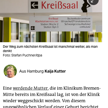
berlin
nord
wahrheit
verlag
verlag
Der Weg zum nächsten Kreißsaal ist manchmal weiter, als man
denkt
veranstaltungen
Foto: Stefan Puchner/dpa
shop
fragen & hilfe
Aus Hamburg
Kaija Kutter
unterstützen
Eine
werdende Mutter
, die im Klinikum Bremen-
abo
Mitte bereits im Kreißsaal lag, ist von der Klinik
genossenschaft
wieder weggeschickt worden. Von diesem
ungewöhnlichen Verlauf einer Geburt berichtet