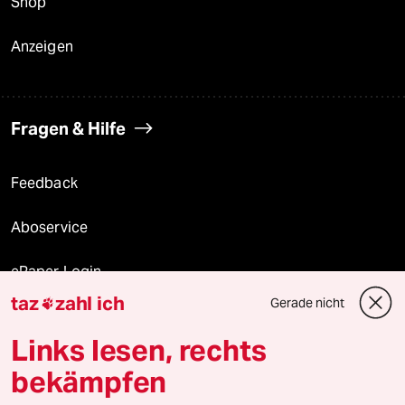
Shop
Anzeigen
Fragen & Hilfe
Feedback
Aboservice
ePaper Login
taz
zahl ich
Gerade nicht

Downloads für Abonnierende
Links lesen, rechts
bekämpfen
© 2026 taz Verlags und Vertriebs GmbH