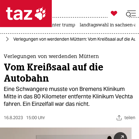

taz zahl ich
nahost-konflikt
usa unter trump
landtagswahl in sachsen-an

taz zahl ich
rd
Verlegungen von werdenden Müttern: Vom Kreißsaal auf die Au
taz zahl ich
themen
Verlegungen von werdenden Müttern
Vom Kreißsaal auf die
politik
Autobahn
öko
Eine Schwangere musste von Bremens Klinikum
Mitte in das 80 Kilometer entfernte Klinikum Vechta
gesellschaft
fahren. Ein Einzelfall war das nicht.
kultur
16.8.2023
15:00 Uhr
teilen
sport