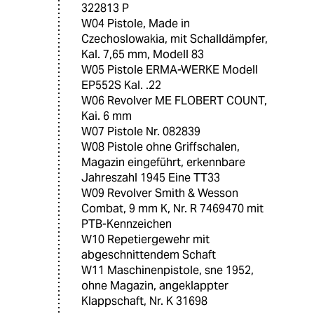
322813 P
W04 Pistole, Made in
Czechoslowakia, mit Schalldämpfer,
Kal. 7,65 mm, Modell 83
W05 Pistole ERMA-WERKE Modell
EP552S Kal. .22
W06 Revolver ME FLOBERT COUNT,
Kai. 6 mm
W07 Pistole Nr. 082839
W08 Pistole ohne Griffschalen,
Magazin eingeführt, erkennbare
Jahreszahl 1945 Eine TT33
W09 Revolver Smith & Wesson
Combat, 9 mm K, Nr. R 7469470 mit
PTB-Kennzeichen
W10 Repetiergewehr mit
abgeschnittendem Schaft
W11 Maschinenpistole, sne 1952,
ohne Magazin, angeklappter
Klappschaft, Nr. K 31698