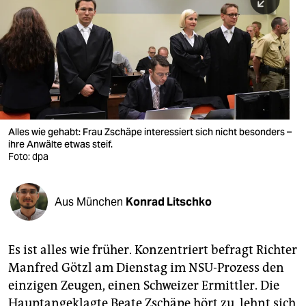
berlin
nord
wahrheit
verlag
verlag
Alles wie gehabt: Frau Zschäpe interessiert sich nicht besonders –
ihre Anwälte etwas steif.
veranstaltungen
Foto: dpa
shop
fragen & hilfe
Aus München
Konrad Litschko
unterstützen
Es ist alles wie früher. Konzentriert befragt Richter
abo
Manfred Götzl am Dienstag im NSU-Prozess den
genossenschaft
einzigen Zeugen, einen Schweizer Ermittler. Die
Hauptangeklagte Beate Zschäpe hört zu, lehnt sich