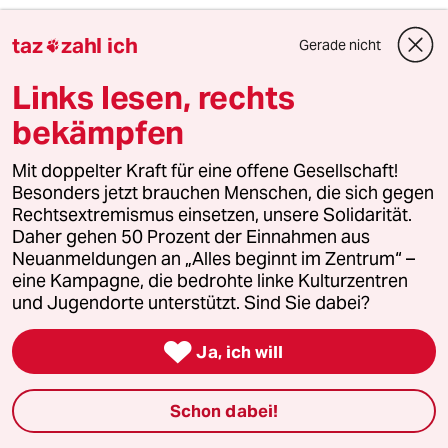
5
taz
zahl ich
Krise der Demokratie
Gerade nicht

AfD-Wählen als Triebabfuhr
Links lesen, rechts
bekämpfen
6
Streit um Rente mit 63
Mit doppelter Kraft für eine offene Gesellschaft!
Passgenauer Populismus
Besonders jetzt brauchen Menschen, die sich gegen
Rechtsextremismus einsetzen, unsere Solidarität.
Daher gehen 50 Prozent der Einnahmen aus
taz
Neuanmeldungen an „Alles beginnt im Zentrum“ –

eine Kampagne, die bedrohte linke Kulturzentren
und Jugendorte unterstützt. Sind Sie dabei?
Folgen Sie uns

Ja, ich will
Schon dabei!
Ressorts