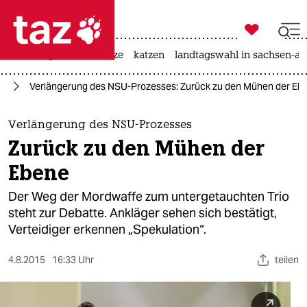

taz zahl ich
iran-krieg
ceuta
hitze
katzen
landtagswahl in sachsen-an

taz zahl ich
or
Verlängerung des NSU-Prozesses: Zurück zu den Mühen der Eb
taz zahl ich
themen
Verlängerung des NSU-Prozesses
Zurück zu den Mühen der
politik
Ebene
öko
Der Weg der Mordwaffe zum untergetauchten Trio
steht zur Debatte. Ankläger sehen sich bestätigt,
gesellschaft
Verteidiger erkennen „Spekulation“.
kultur
4.8.2015
16:33 Uhr
teilen
sport