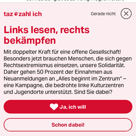
das Fahrrad im öffentlichen Verkehr
mitzunehmen. Auf dem Land kann man ohne
taz
zahl ich
Gerade nicht

Auto unter Umständen aufgeschmissen sein,
wenn die nächste Einkaufsmöglichkeit z.B. 10
Links lesen, rechts
km entfernt liegt, der Arbeitsweg
bekämpfen
entsprechend lang, öffentliche Verkehrsmittel
erst vor Schulbeginn fahren, 2 Stundentakt, die
Mit doppelter Kraft für eine offene Gesellschaft!
Haltestelle erst 2 Dörfer weiter usw. Der
Besonders jetzt brauchen Menschen, die sich gegen
Kindergarten 10 km entfernt liegt. Wem will
Rechtsextremismus einsetzen, unsere Solidarität.
man da ein Auto vergraulen? Versnobbte
Daher gehen 50 Prozent der Einnahmen aus
Städter tun sich da leicht. Seit ich wieder in der
Neuanmeldungen an „Alles beginnt im Zentrum“ –
Stadt wohne, fahre ich fast nur noch Fahrrad.
eine Kampagne, die bedrohte linke Kulturzentren
Kleinere Ausflüge lassen sich wunderbar mit
und Jugendorte unterstützt. Sind Sie dabei?
Bahn und Rad verknüpfen. Dennoch finde ich
ein Auto manchmal praktisch und genieße

dann das Fahren.
Ja, ich will
Schon dabei!
DR. ALFRED SCHWEINSTEIN
28.07.2016
,
13:51 Uhr