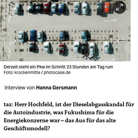
berlin
nord
wahrheit
verlag
verlag
veranstaltungen
Derzeit steht ein Pkw im Schnitt 23 Stunden am Tag rum
Foto: krockenmitte / photocase.de
shop
Interview von
Hanna Gersmann
fragen & hilfe
unterstützen
taz: Herr Hochfeld, ist der Dieselabgasskandal für
die Autoindustrie, was Fukushima für die
abo
Energiekonzerne war – das Aus für das alte
genossenschaft
Geschäftsmodell?