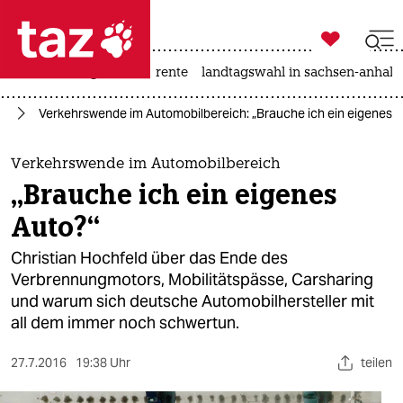

taz zahl ich
hitze
niedrigwasser
rente
landtagswahl in sachsen-anhalt

taz zahl ich
hr
Verkehrswende im Automobilbereich: „Brauche ich ein eigenes A
taz zahl ich
themen
Verkehrswende im Automobilbereich
„Brauche ich ein eigenes
politik
Auto?“
öko
Christian Hochfeld über das Ende des
Verbrennungmotors, Mobilitätspässe, Carsharing
gesellschaft
und warum sich deutsche Automobilhersteller mit
all dem immer noch schwertun.
kultur
sport
27.7.2016
19:38 Uhr
teilen