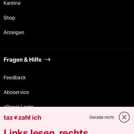
Kantine
Shop
Anzeigen
Fragen & Hilfe
Feedback
Aboservice
ePaper Login
taz
zahl ich
Gerade nicht

Downloads für Abonnierende
Links lesen, rechts