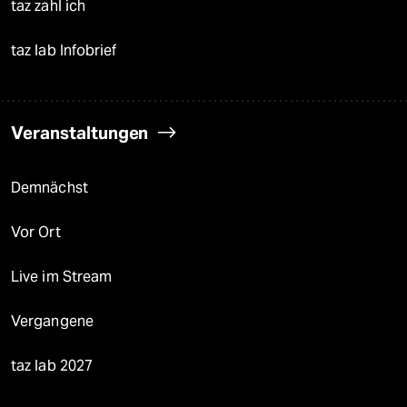
taz zahl ich
taz lab Infobrief
Veranstaltungen
Demnächst
Vor Ort
Live im Stream
Vergangene
taz lab 2027