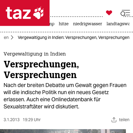

taz zahl ich
katzen
usa unter trump
hitze
niedrigwasser
landtagswahl

taz zahl ich
Asien
Vergewaltigung in Indien: Versprechungen, Versprechungen
taz zahl ich
themen
Vergewaltigung in Indien
Versprechungen,
politik
Versprechungen
öko
Nach der breiten Debatte um Gewalt gegen Frauen
will die indische Politik nun ein neues Gesetz
gesellschaft
erlassen. Auch eine Onlinedatenbank für
Sexualstraftäter wird diskutiert.
kultur
sport
3.1.2013
19:29 Uhr
teilen