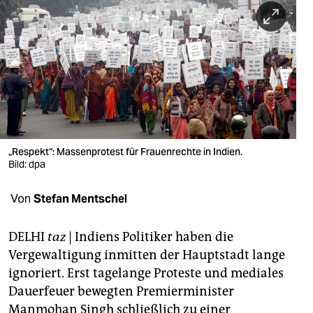
berlin
nord
wahrheit
verlag
verlag
veranstaltungen
„Respekt“: Massenprotest für Frauenrechte in Indien.
Bild: dpa
shop
Von
Stefan Mentschel
fragen & hilfe
unterstützen
DELHI
taz
| Indiens Politiker haben die
Vergewaltigung inmitten der Hauptstadt lange
abo
ignoriert. Erst tagelange Proteste und mediales
genossenschaft
Dauerfeuer bewegten Premierminister
Manmohan Singh schließlich zu einer