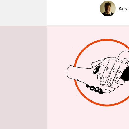
epaper login
Aus 
„Kunst am
diesem Stic
öffentlich
Nutzen ver
Henkel (19
vielen Orte
so sehr Tei
werden kön
wenigen Ber­
Der gebürt
Meistersch