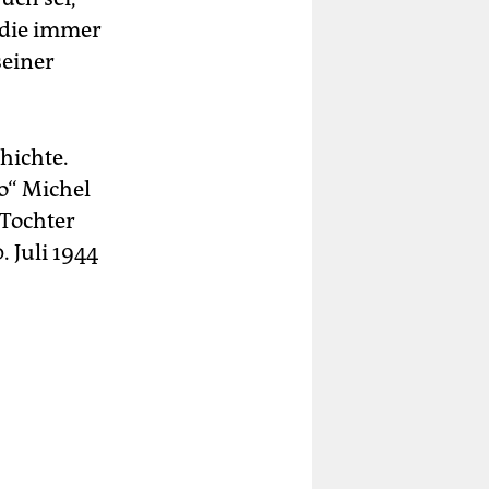
 die immer
seiner
hichte.
o“ Michel
 Tochter
 Juli 1944