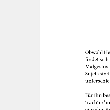
Obwohl Hen
findet sich
Malgestus 
Sujets sind
unterschie
Für ihn be
trach­te­r*
einzelne Fa