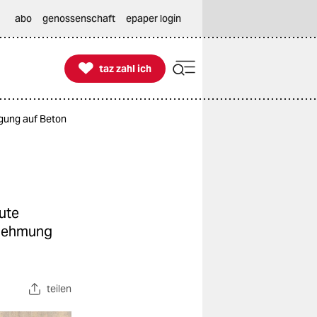
abo
genossenschaft
epaper login

taz zahl ich
taz zahl ich
gung auf Beton
ute
hrnehmung
teilen