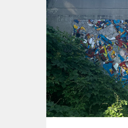
berlin
nord
wahrheit
verlag
verlag
veranstaltungen
shop
fragen & hilfe
unterstützen
abo
genossenschaft