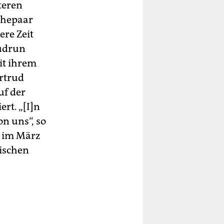
teren
Ehepaar
ere Zeit
Gudrun
it ihrem
rtrud
f der
rt. „[I]n
n uns“, so
r im März
lischen