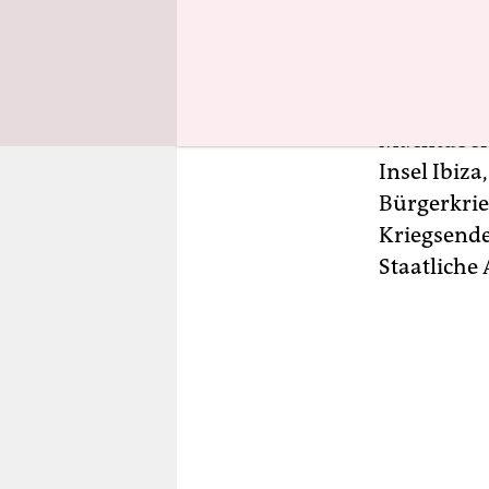
unter ande
anderen jun
gegründet:
1933 von d
Machtübern
Insel Ibiz
Bürgerkrie
Kriegsende 
Staatliche