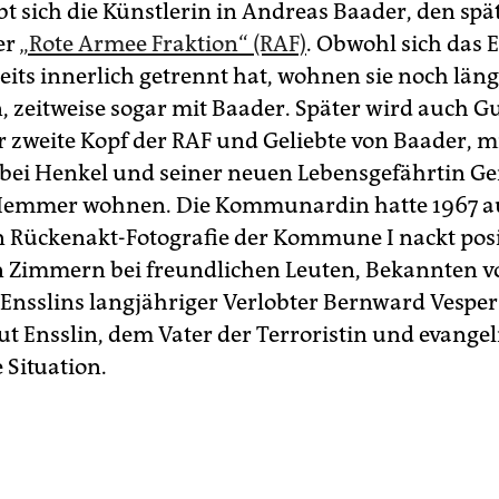
bt sich die Künstlerin in Andreas Baader, den spä
er
„Rote Armee Fraktion“ (RAF)
. Obwohl sich das 
eits innerlich getrennt hat, wohnen sie noch läng
zeitweise sogar mit Baader. Später wird auch 
er zweite Kopf der RAF und Geliebte von Baader, m
 bei Henkel und seiner neuen Lebensgefährtin Ge
Hemmer wohnen. Die Kommunardin hatte 1967 au
Rückenakt-Fotografie der Kommune I nackt posie
n Zimmern bei freundlichen Leuten, Bekannten vo
 Ensslins langjähriger Verlobter Bernward Vespe
t Ensslin, dem Vater der Terroristin und evange
e Situation.