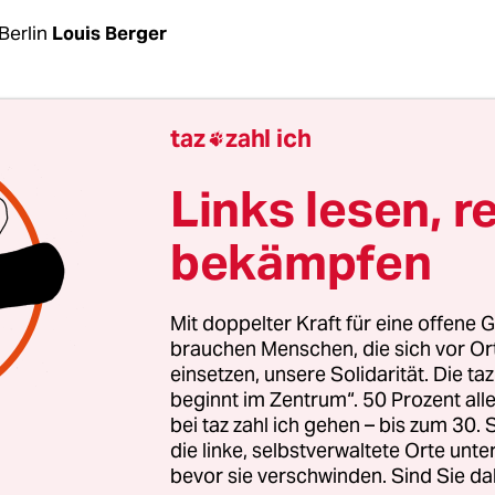
Berlin
Louis Berger
 Bau“
hat keinen guten Ruf. Viele Menschen denk
taz
zahl ich

hwort an wenig originelle Metallplastiken, die mi
er Förderung errichtet wurden und nun ohne er
Links lesen, r
rosten. Es geht aber auch anders: Der Maler Man
bekämpfen
36-1988) nahm diese Kunstform ernst. Er hinterli
n in Westberlin seine Spuren. Allerdings sind si
l des architektonischen Alltags, dass sie kaum m
Mit doppelter Kraft für eine offene G
nen. Dementsprechend dürfte auch ihr Urheber
brauchen Menschen, die sich vor O
einsetzen, unsere Solidarität. Die ta
li­ne­r*in­nen ein Begriff sein.
beginnt im Zentrum“. 50 Prozent a
bei taz zahl ich gehen – bis zum 30
ige Göttinger Henkel lernte sein Handwerk als
die linke, selbstverwaltete Orte unte
bevor sie verschwinden. Sind Sie da
üler des linken Malers Manfred Henninger. Diese