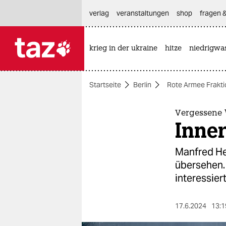
hautnavigation anspringen
hauptinhalt anspringen
footer anspringen
verlag
veranstaltungen
shop
fragen &
krieg in der ukraine
hitze
niedrigwa

taz zahl ich
taz zahl ich
Startseite
Berlin
Rote Armee Frakti
themen
politik
Vergessene 
Inne
öko
Manfred Hen
gesellschaft
übersehen. 
interessiert
kultur
sport
17.6.2024
13:1