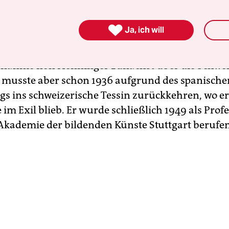
rem bei Oskar Kokoschka in Dresden studiert un
gen Künst­le­r*in­nen die „Stuttgarter Neue Sezes

Ja, ich will
 Eine Gruppe mit Hang zum „expressiven Realism
en Nationalsozialisten zwangsaufgelöst wurde. N
ahme floh Henninger zunächst über die Schweiz
a, musste aber schon 1936 aufgrund des spanische
gs ins schweizerische Tessin zurückkehren, wo er
im Exil blieb. Er wurde schließlich 1949 als Profe
 Akademie der bildenden Künste Stuttgart berufen