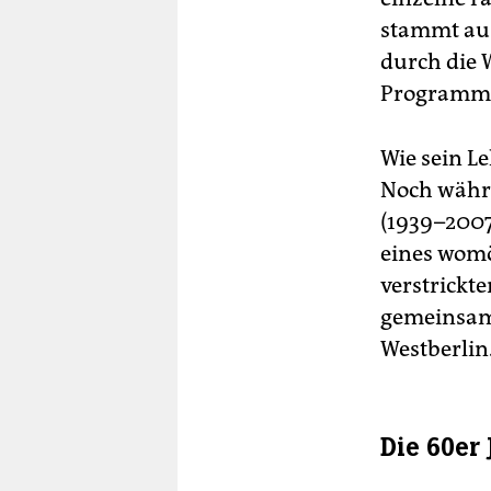
stammt aus
durch die W
Programmsc
Wie sein L
Noch währe
(1939–2007
eines womö
verstrickt
gemeinsame
Westberlin
Die 60er