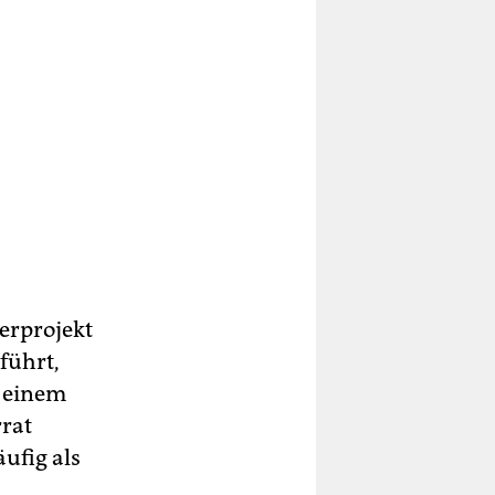
erprojekt
führt,
h einem
rrat
ufig als