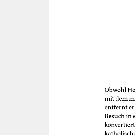
Obwohl Hen
mit dem ma
entfernt e
Besuch in 
konvertier
katholisc