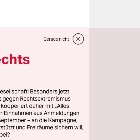
en bei
Gerade nicht
t
kennbaren
echts
fred
eß an
e inzwischen
ehr gelesen
esellschaft! Besonders jetzt
 nur noch
rt gegen Rechtsextremismus
z kooperiert daher mit „Alles
ller Einnahmen aus Anmeldungen
. September – an die Kampagne,
rstützt und Freiräume sichern will,
bei?
r hatte