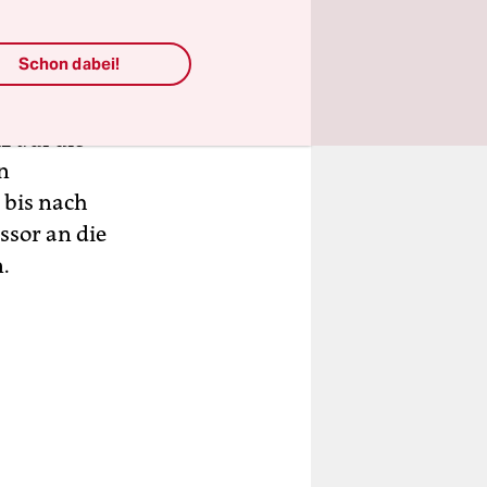
d 1929 mit
sion“
Schon dabei!
us“, die
ach der
 auf die
n
 bis nach
ssor an die
.