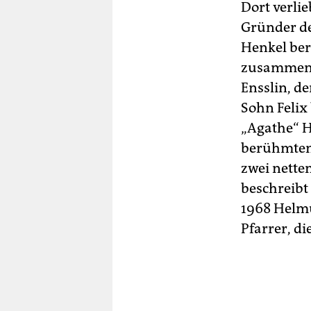
Dort verlie
Gründer d
Henkel ber
zusammen, 
Ensslin, d
Sohn Felix
„Agathe“ 
berühmten 
zwei nette
beschreibt
1968 Helmu
Pfarrer, di