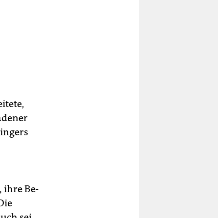
itete,
ladener
ningers
 ihre Be­
Die
uch sei,