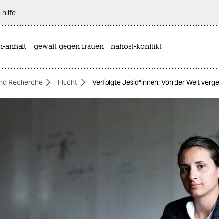
 hilfe
n-anhalt
gewalt gegen frauen
nahost-konflikt
nd Recherche
Flucht
Verfolgte Je­si­d*in­nen: Von der Welt verg