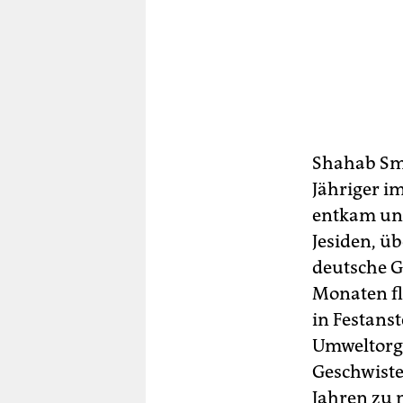
Shahab Smo
Jähriger i
entkam un
Jesiden, üb
deutsche Ge
Monaten fl
in Festanst
Umweltorga
Geschwiste
Jahren zu 