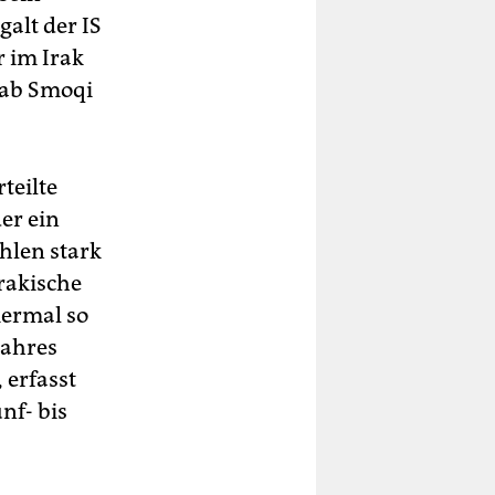
galt der IS
r im Irak
ahab Smoqi
teilte
er ein
hlen stark
rakische
iermal so
Jahres
 erfasst
nf- bis