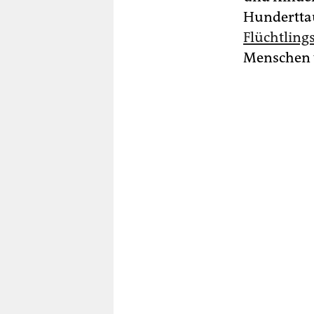
Hunderttau
Flüchtling
Menschen w