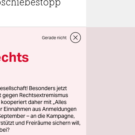
Abschiebestopp
teilen
Gerade nicht
Caroline
echts
n diesem
r
esellschaft! Besonders jetzt
 Hinter dem
rt gegen Rechtsextremismus
z kooperiert daher mit „Alles
Eziden
ller Einnahmen aus Anmeldungen
. September – an die Kampagne,
on sprechen
rstützt und Freiräume sichern will,
hen.
bei?