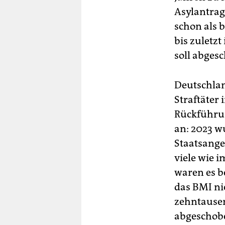
Asylantrag 
schon als b
bis zuletzt
soll abges
Deutschlan
Straftäter
Rückführun
an: 2023 w
Staatsange
viele wie i
waren es be
das BMI nic
zehntausend
abgeschob