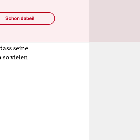
, sagt er
Schon dabei!
emd,
ht. Über
elaste ihn
dass seine
 so vielen