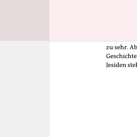
„Ich bin he
mit fester
manchmal f
das, was er
zu sehr. Ab
Geschichte
Jesiden ste