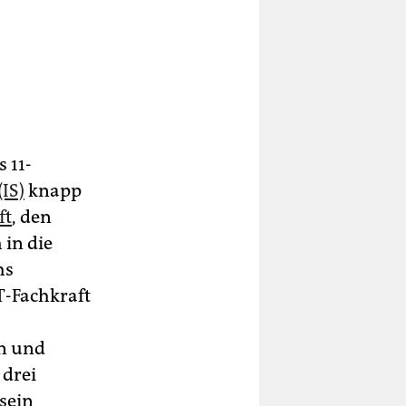
 11-
(IS)
knapp
ft
, den
 in die
hs
T-Fachkraft
rn und
 drei
sein