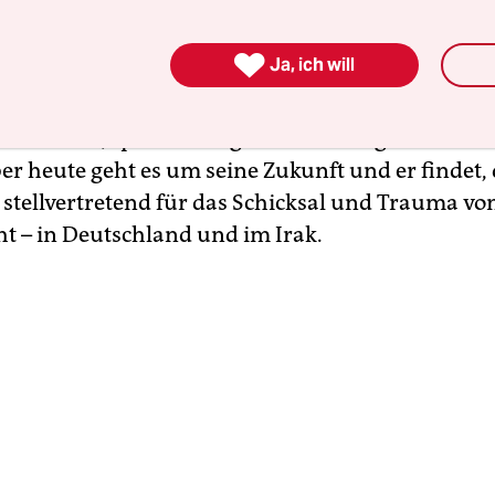
ute hier, um meine Geschichte mit euch zu teilen“

Ja, ich will
 Stimme ins Mikrofon. Er trägt Anzughose und H
ällt ihm eine seiner schwarzen Locken ins Gesic
 erlebt hat, spricht er eigentlich nicht gerne. Es b
er heute geht es um seine Zukunft und er findet, 
 stellvertretend für das Schicksal und Trauma von
ht – in Deutschland und im Irak.