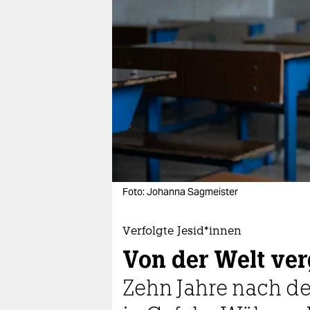
berlin
nord
wahrheit
verlag
verlag
veranstaltungen
shop
Foto: Johanna Sagmeister
fragen & hilfe
unterstützen
Verfolgte Je­si­d*in­nen
Von der Welt ve
abo
Zehn Jahre nach d
genossenschaft