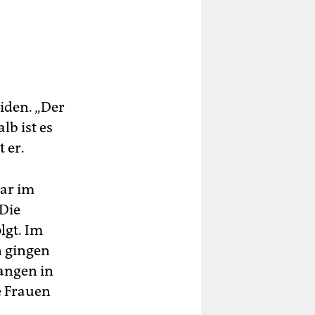
siden. „Der
lb ist es
 er.
ar im
 Die
lgt. Im
n gingen
rangen in
e Frauen