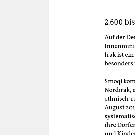
2.600 bi
Auf der De
Innenmini
Irak ist ei
besonders 
Smoqi komm
Nordirak, e
ethnisch-r
August 2014
systematisc
ihre Dörfe
und Kinder