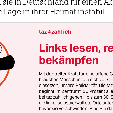
 sie in Deutschland für einen 
 Lage in ihrer Heimat instabil.
 Uhr
taz
zahl ich

-Kurdistan und Potsdam
Johanna Sagmeister
und
Maria 
Links lesen, r
bekämpfen
hab Smoqi ist aufgeregt. Der 21-Jährige nimmt a
ißen Junitag in Potsdam zum ersten Mal an eine
Mit doppelter Kraft für eine offene G
monstration teil, er will sogar eine Rede halten.
brauchen Menschen, die sich vor O
einsetzen, unsere Solidarität. Die ta
dest hängen zwei Banner mit den Forderungen „
beginnt im Zentrum“. 50 Prozent a
 und „Abschiebestopp jetzt“. Gegenüber tagen die
bei taz zahl ich gehen – bis zum 30
ter, die an diesem Vormittag auch über Migrati
die linke, selbstverwaltete Orte unte
m Podest aus kann Shahab Smoqi den Eingang se
bevor sie verschwinden. Sind Sie da