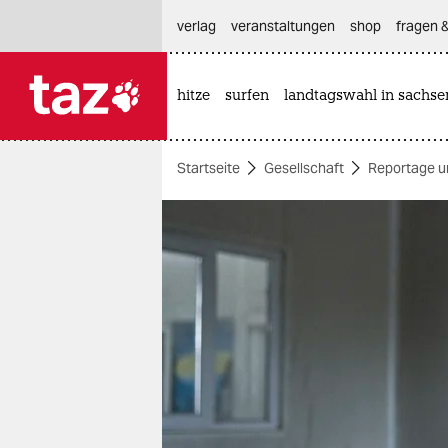
hautnavigation anspringen
hauptinhalt anspringen
footer anspringen
verlag
veranstaltungen
shop
fragen &
hitze
surfen
landtagswahl in sachse

taz zahl ich
taz zahl ich
Startseite
Gesellschaft
Reportage u
themen
politik
öko
gesellschaft
kultur
sport