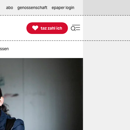
abo
genossenschaft
epaper login

taz zahl ich
taz zahl ich
essen