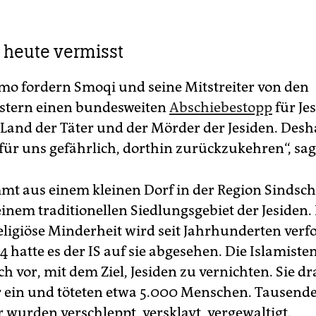
s heute vermisst
mo fordern Smoqi und seine Mitstreiter von den
stern einen bundesweiten
Abschiebestopp
für Je
n Land der Täter und der Mörder der Jesiden. Desha
für uns gefährlich, dorthin zurückzukehren“, sagt
t aus einem kleinen Dorf in der Region Sindsch
inem traditionellen Siedlungsgebiet der Jesiden.
eligiöse Minderheit wird seit Jahrhunderten verfo
 hatte es der IS auf sie abgesehen. Die Islamiste
h vor, mit dem Ziel, Jesiden zu vernichten. Sie d
r ein und töteten etwa 5.000 Menschen. Tausend
 wurden verschleppt, versklavt, vergewaltigt.