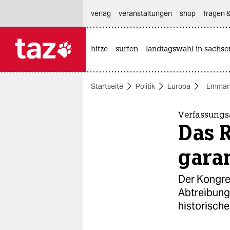
hautnavigation anspringen
hauptinhalt anspringen
footer anspringen
verlag
veranstaltungen
shop
fragen &
hitze
surfen
landtagswahl in sachse

taz zahl ich
taz zahl ich
Startseite
Politik
Europa
Emman
themen
politik
Verfassungs
Das 
öko
garan
gesellschaft
Der Kongre
kultur
Abtreibung 
historische
sport