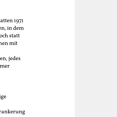
atten 1971
en, in dem
och statt
nnen mit
en, jedes
mmer
ige
erankerung