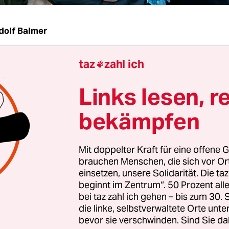
dolf Balmer
taz
zahl ich
immen dafür, 72 dagegen und 26 Enthaltungen is

 „garantierte“ gesetzliche
Recht der Frauen auf 
Links lesen, r
schaftsabbruch
in der Verfassung verankert wor
 die beiden im Schloss von Versailles feierlich z
bekämpfen
 Parlamentskammern.
Mit doppelter Kraft für eine offene G
ung hatte dies auf Wunsch von Staatspräsident
brauchen Menschen, die sich vor O
vor dem Senat und der Nationalversammlung
einsetzen, unsere Solidarität. Die ta
gen, doch die Forderung kommt von der
Bewegung
beginnt im Zentrum“. 50 Prozent a
bei taz zahl ich gehen – bis zum 30
hte
. Nachdem eine gleichlautende Verfassungsä
die linke, selbstverwaltete Orte unte
n Kammern gutgeheißen worden war, musste noc
bevor sie verschwinden. Sind Sie da
ormell mit einer qualifizierten Mehrheit von min