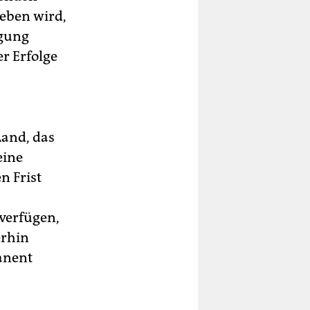
ieben wird,
egung
er Erfolge
Land, das
eine
n Frist
 verfügen,
erhin
anent