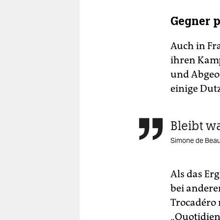
Gegner p
Auch in Fr
ihren Kamp
und Abgeor
einige Dutz
Bleibt 

Simone de Beau
Als das Er
bei andere
Trocadéro 
„Quotidien