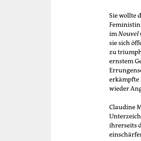
Sie wollte
Feministinn
im
Nouvel 
sie sich ö
zu triumph
ernstem Ge
Errungensc
erkämpfte 
wieder Ang
Claudine M
Unterzeich
ihrerseits
einschärfe