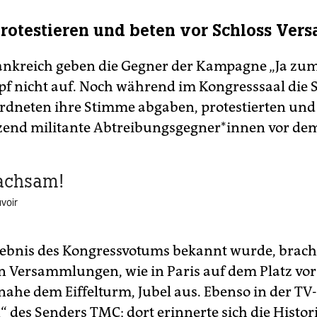
rotestieren und beten vor Schloss Versa
ankreich geben die Gegner der Kampagne „Ja zu
f nicht auf. Noch während im Kongresssaal die 
dneten ihre Stimme abgaben, protestierten und
end militante Ab­trei­bungs­geg­ne­r*in­nen vor de
wachsam!
voir
gebnis des Kongressvotums bekannt wurde, brac
n Versammlungen, wie in Paris auf dem Platz vo
nahe dem Eiffelturm, Jubel aus. Ebenso in der T
“ des Senders TMC; dort erinnerte sich die Histor