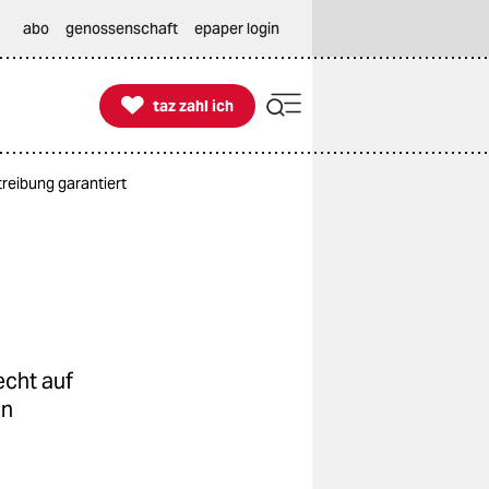
abo
genossenschaft
epaper login

taz zahl ich
taz zahl ich
reibung garantiert
echt auf
en