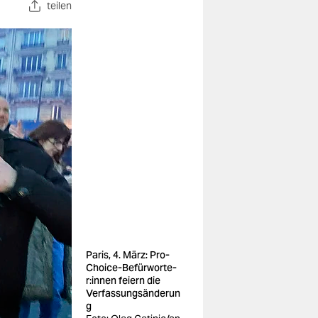
teilen
Paris, 4. März: Pro-
Choice-Be­für­wor­te­
r:in­nen feiern die
Verfassungsänderun
g