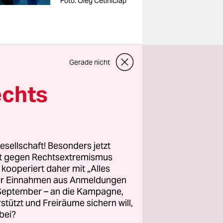
Foto: Oleg Cetinic/ap
t am
Gerade nicht
einen
echts
den. Das
um Kongress
esellschaft! Besonders jetzt
 Emmanuel
rt gegen Rechtsextremismus
z kooperiert daher mit „Alles
 für die
ller Einnahmen aus Anmeldungen
. September – an die Kampagne,
nderung
rstützt und Freiräume sichern will,
h der
bei?
destens