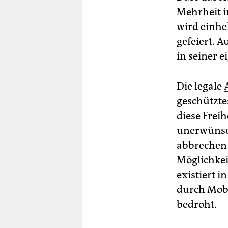
Mehrheit i
wird einhe
gefeiert. A
in seiner e
Die legale
geschützte
diese Freih
unerwünsch
abbrechen 
Möglichkei
existiert i
durch Mobi
bedroht.