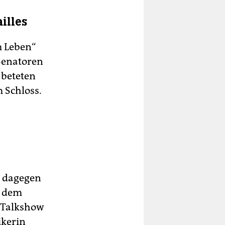
illes
m Leben“
Senatoren
 beteten
m Schloss.
h dagegen
r dem
V-Talkshow
ikerin