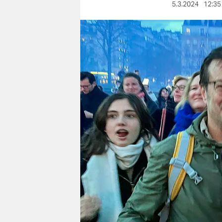
berlin
5.3.2024
12:35
nord
wahrheit
verlag
verlag
veranstaltungen
shop
fragen & hilfe
unterstützen
abo
genossenschaft