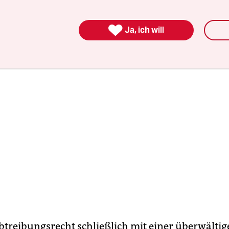
eln zustimmen.

Ja, ich will
btreibungsrecht schließlich mit einer überwälti