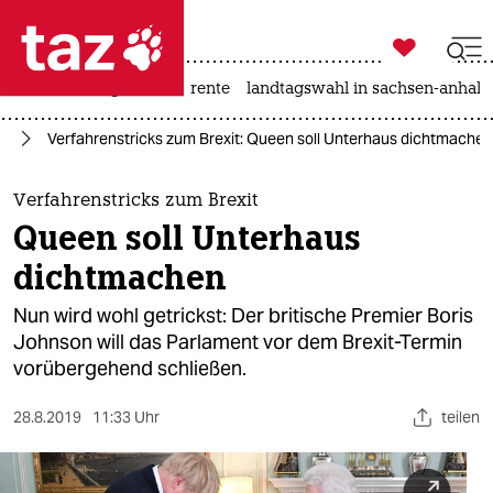

taz zahl ich
hitze
niedrigwasser
rente
landtagswahl in sachsen-anhalt

taz zahl ich
it
Verfahrenstricks zum Brexit: Queen soll Unterhaus dichtmachen
taz zahl ich
themen
Verfahrenstricks zum Brexit
Queen soll Unterhaus
politik
dichtmachen
öko
Nun wird wohl getrickst: Der britische Premier Boris
Johnson will das Parlament vor dem Brexit-Termin
gesellschaft
vorübergehend schließen.
kultur
28.8.2019
11:33 Uhr
teilen
sport