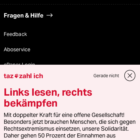
Fragen & Hilfe
Feedback
Aboservice
ePaper Login
taz
zahl ich
Gerade nicht

Downloads für Abonnierende
Links lesen, rechts
bekämpfen
© 2026 taz Verlags und Vertriebs GmbH
Mit doppelter Kraft für eine offene Gesellschaft!
Alle Rechte vorbehalten. Bei rechtlichen Fragen oder für Genehmigungen
wenden Sie sich bitte an
lizenzen@taz.de
Besonders jetzt brauchen Menschen, die sich gegen
Rechtsextremismus einsetzen, unsere Solidarität.
Daher gehen 50 Prozent der Einnahmen aus
Feedback
Redaktionsstatut
Kommune-Richtlinien
KI-