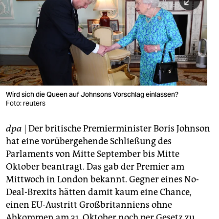
berlin
nord
wahrheit
verlag
verlag
Wird sich die Queen auf Johnsons Vorschlag einlassen?
Foto: reuters
veranstaltungen
shop
dpa
| Der britische Premierminister Boris Johnson
hat eine vorübergehende Schließung des
fragen & hilfe
Parlaments von Mitte September bis Mitte
unterstützen
Oktober beantragt. Das gab der Premier am
Mittwoch in London bekannt. Gegner eines No-
abo
Deal-Brexits hätten damit kaum eine Chance,
genossenschaft
einen EU-Austritt Großbritanniens ohne
Abkommen am 31. Oktober noch per Gesetz zu