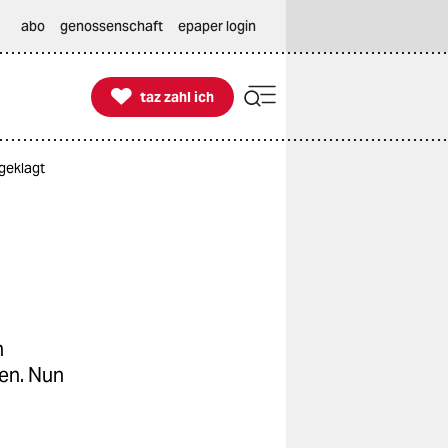
abo
genossenschaft
epaper login

taz zahl ich
taz zahl ich
geklagt
n
en. Nun