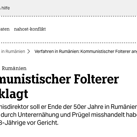
 hilfe
aten
nahost-konflikt
 in Rumänien
Verfahren in Rumänien: Kommunistischer Folterer an
n Rumänien
unistischer Folterer
klagt
isdirektor soll er Ende der 50er Jahre in Rumänie
durch Unterernähung und Prügel misshandelt hab
8-Jährige vor Gericht.