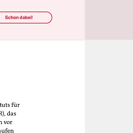
Schon dabei!
tuts für
), das
n vor
laufen