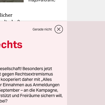
imago/PanoramiC
licher
waltschaft
heute 88-
Gerade nicht
echts
n 1956 bis
angelnde
esellschaft! Besonders jetzt
isinescu
rt gegen Rechtsextremismus
noffizielle,
z kooperiert daher mit „Alles
schen
ller Einnahmen aus Anmeldungen
. September – an die Kampagne,
rstützt und Freiräume sichern will,
bei?