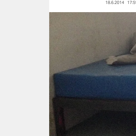
berlin
18.6.2014
17:5
nord
wahrheit
verlag
verlag
veranstaltungen
shop
fragen & hilfe
unterstützen
abo
genossenschaft