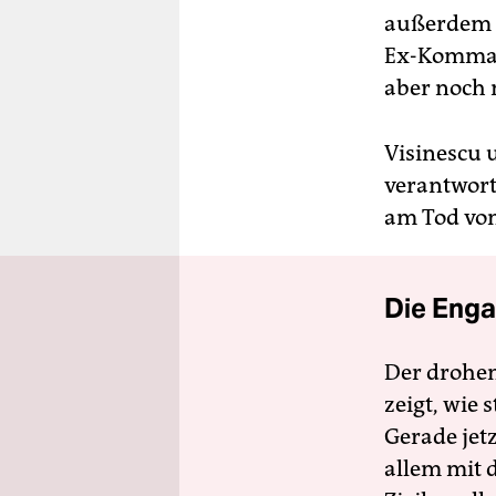
außerdem g
Ex-Kommand
aber noch 
Visinescu u
verantwort
am Tod vo
Die Enga
Der drohe
zeigt, wie
Gerade jet
allem mit d