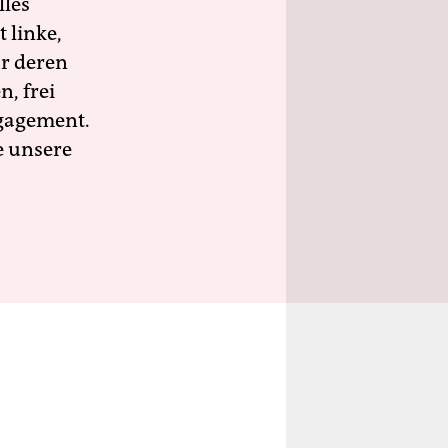
lles
 linke,
ür deren
n, frei
ngagement.
e unsere