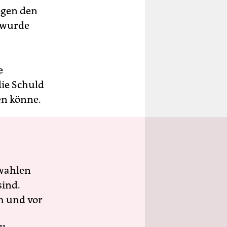
egen den
 wurde
e
die Schuld
n könne.
wahlen
sind.
h und vor