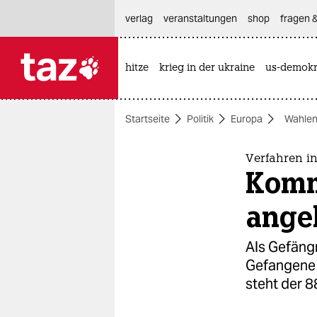
hautnavigation anspringen
hauptinhalt anspringen
footer anspringen
verlag
veranstaltungen
shop
fragen &
hitze
krieg in der ukraine
us-demokr

taz zahl ich
taz zahl ich
Startseite
Politik
Europa
Wahlen
themen
politik
Verfahren i
Komm
öko
ange
gesellschaft
Als Gefängn
kultur
Gefangene 
steht der 8
sport