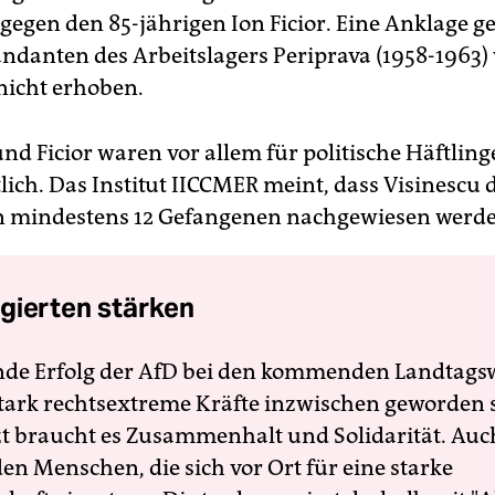
egen den 85-jährigen Ion Ficior. Eine Anklage g
anten des Arbeitslagers Periprava (1958-1963)
nicht erhoben.
nd Ficior waren vor allem für politische Häftling
lich. Das Institut IICCMER meint, dass Visinescu 
n mindestens 12 Gefangenen nachgewiesen werde
gierten stärken
nde Erfolg der AfD bei den kommenden Landtags
 stark rechtsextreme Kräfte inzwischen geworden 
zt braucht es Zusammenhalt und Solidarität. Auc
en Menschen, die sich vor Ort für eine starke