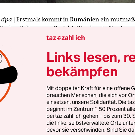
T
dpa
| Erstmals kommt in Rumänien ein mutmaß
scher Folterer vor Gericht. Die oberste Staatsan
 erhob am Mittwoch offiziell Anklage gegen den 
taz
zahl ich

lexandru Visinescu.
Links lesen, r
nisdirektor im ostrumänischen Ramnicu Sarat vo
bekämpfen
er systematisch Gefangene durch sehr harte
gungen misshandelt haben: Unterernährung, m
Mit doppelter Kraft für eine offene G
d Heizung, brutale Prügelstrafen. Damit habe V
brauchen Menschen, die sich vor O
ziten damals geltenden Gesetze befolgt, sondern i
einsetzen, unsere Solidarität. Die ta
 Anweisungen aus der regierenden Kommunisti
beginnt im Zentrum“. 50 Prozent a
äniens, schrieben die Ankläger.
bei taz zahl ich gehen – bis zum 30
die linke, selbstverwaltete Orte unte
bevor sie verschwinden. Sind Sie da