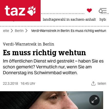

taz zahl ich
niedrigwasser
rente
landtagswahl in sachsen-anhalt
hybri

taz zahl ich
tseite
Berlin
Verdi-Warnstreik in Berlin: Es muss richtig wehtun
taz zahl ich
themen
Verdi-Warnstreik in Berlin
Es muss richtig wehtun
politik
Im öffentlichen Dienst wird gestreikt – haben Sie es
öko
schon gemerkt? Vermutlich nur, wenn Sie am
Donnerstag ins Schwimmbad wollten.
gesellschaft
22.3.2018
16:45 Uhr
teilen
kultur
sport