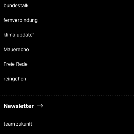
bundestalk
fernverbindung
klima update°
Mauerecho
Freie Rede
reingehen
Newsletter
team zukunft