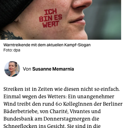
berlin
nord
wahrheit
verlag
Warntreikende mit dem aktuellen Kampf-Slogan
verlag
Foto: dpa
veranstaltungen
Von
Susanne Memarnia
shop
fragen & hilfe
Streiken ist in Zeiten wie diesen nicht so einfach.
unterstützen
Einmal wegen des Wetters: Ein unangenehmer
Wind treibt den rund 60 KollegInnen der Berliner
abo
Bäderbetriebe, von Charité, Vivantes und
genossenschaft
Bundesbank am Donnerstagmorgen die
Schneeflocken ins Gesicht. Sie sind in die