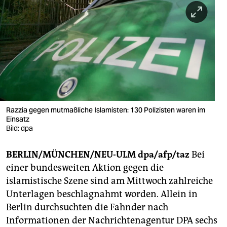
berlin
nord
wahrheit
verlag
verlag
veranstaltungen
Razzia gegen mutmaßliche Islamisten: 130 Polizisten waren im
Einsatz
Bild: dpa
shop
fragen & hilfe
BERLIN/MÜNCHEN/NEU-ULM
dpa/afp/taz
Bei
einer bundesweiten Aktion gegen die
unterstützen
islamistische Szene sind am Mittwoch zahlreiche
abo
Unterlagen beschlagnahmt worden. Allein in
Berlin durchsuchten die Fahnder nach
genossenschaft
Informationen der Nachrichtenagentur DPA sechs