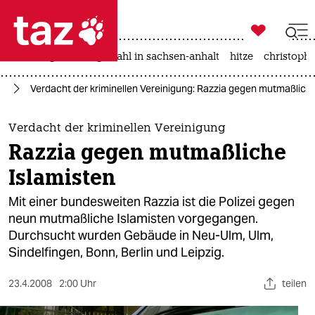

taz zahl ich
iran-krieg
landtagswahl in sachsen-anhalt
hitze
christophe

taz zahl ich
nd
Verdacht der kriminellen Vereinigung: Razzia gegen mutmaßliche
taz zahl ich
themen
Verdacht der kriminellen Vereinigung
Razzia gegen mutmaßliche
politik
Islamisten
öko
Mit einer bundesweiten Razzia ist die Polizei gegen
neun mutmaßliche Islamisten vorgegangen.
gesellschaft
Durchsucht wurden Gebäude in Neu-Ulm, Ulm,
Sindelfingen, Bonn, Berlin und Leipzig.
kultur
sport
23.4.2008
2:00 Uhr
teilen