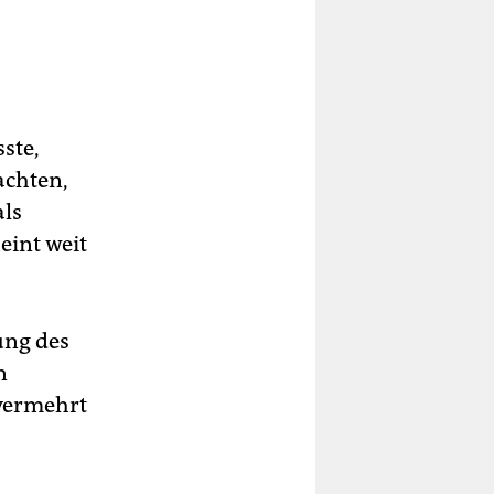
ste,
achten,
als
eint weit
ung des
n
 vermehrt