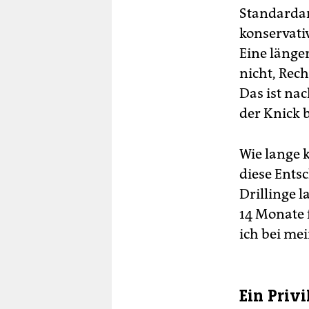
Standardar
konservati
Eine länge
nicht, Rec
Das ist na
der Knick b
Wie lange k
diese Ents
Drillinge 
14 Monate f
ich bei me
Ein Privi