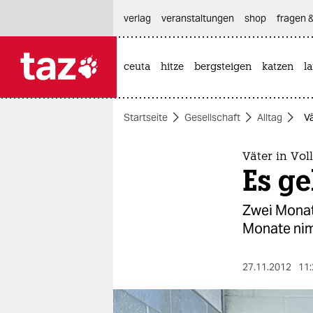
hautnavigation anspringen
hauptinhalt anspringen
footer anspringen
verlag
veranstaltungen
shop
fragen &
ceuta
hitze
bergsteigen
katzen
l

taz zahl ich
taz zahl ich
Startseite
Gesellschaft
Alltag
Vä
themen
politik
Väter in Voll
Es ge
öko
Zwei Monate
gesellschaft
Monate nimm
kultur
27.11.2012
11:
sport