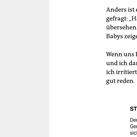
Anders ist 
gefragt: „H
übersehen.
Babys zeige
Wenn uns F
und ich da
ich irritie
gut reden.
ST
Der
Ger
sic