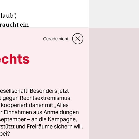
laub“,
raucht ein
d was ist
Gerade nicht
echts
t nicht nur
genstück
 sich die
esellschaft! Besonders jetzt
rt gegen Rechtsextremismus
z kooperiert daher mit „Alles
ller Einnahmen aus Anmeldungen
. September – an die Kampagne,
rstützt und Freiräume sichern will,
bei?