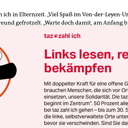
n ich in Elternzeit. „Viel Spaß im Von-der-Leyen-Ur
Freund gefrotzelt. „Warte doch damit, am Anfang b
o nur die Mutter“, hatte ein Kollege geraten. „Un
taz
zahl ich

Stelle?“, fragte meine Oma.
Links lesen, r
teckt voller Projektionen. Es ist politisch. Es geh
bekämpfen
r Monate Auszeit, sondern sozusagen um das Ge
ung nach Frauenquoten. Es geht darum, ob Eltern
eit fair teilen.
Mit doppelter Kraft für eine offene G
brauchen Menschen, die sich vor O
einsetzen, unsere Solidarität. Die ta
beginnt im Zentrum“. 50 Prozent a
bei taz zahl ich gehen – bis zum 30
die linke, selbstverwaltete Orte unte
bevor sie verschwinden. Sind Sie da