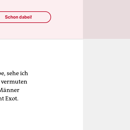
Schon dabei!
e, sehe ich
h vermuten
 Männer
ht Exot.