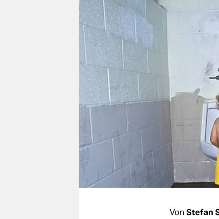
berlin
nord
wahrheit
verlag
verlag
veranstaltungen
shop
fragen & hilfe
unterstützen
abo
genossenschaft
Von
Stefan 