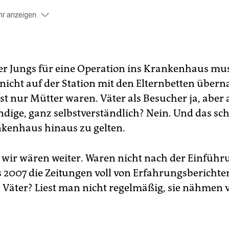
r anzeigen
entlich schrieb er diesen Text für die Quotentaz vom 17./18.
ember, nun erscheint er an dieser Stelle. Schmitt träumt
zeit des Öfteren von einem Gedankenleser für Babyhirne.
der Jungs für eine Operation ins Krankenhaus mus
 nicht auf der Station mit den Elternbetten übern
st nur Mütter waren. Väter als Besucher ja, aber 
dige, ganz selbstverständlich? Nein. Und das sch
kenhaus hinaus zu gelten.
, wir wären weiter. Waren nicht nach der Einführ
s 2007 die Zeitungen voll von Erfahrungsberichte
 Väter? Liest man nicht regelmäßig, sie nähmen