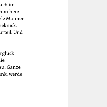
auch im
mhorchen:
iele Männer
reknick.
urteil. Und
erglück
die
au. Ganze
funk, werde