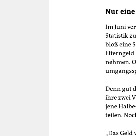
Nur eine
Im Juni ver
Statistik z
bloß eine 
Elterngeld
nehmen. Of
umgangsspr
Denn gut d
ihre zwei 
jene Halbe-
teilen. Noc
„Das Geld 