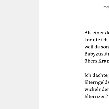
meh
Eig
Nov
der
Als einer 
konnte ich
weil da son
Babyzustän
übers Kran
Ich dachte
Elterngeld
wickelnder
Elternzeit?