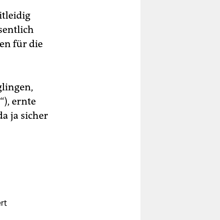
tleidig
sentlich
en für die
glingen,
), ernte
da ja sicher
rt