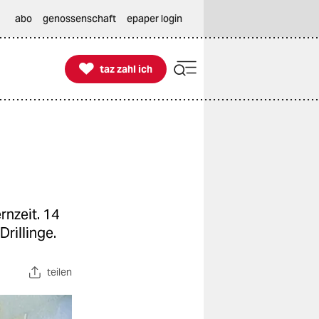
abo
genossenschaft
epaper login

taz zahl ich
taz zahl ich
rnzeit. 14
rillinge.
teilen