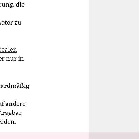
rung, die
Motor zu
 realen
r nur in
ndardmäßig
uf andere
rtragbar
erden.