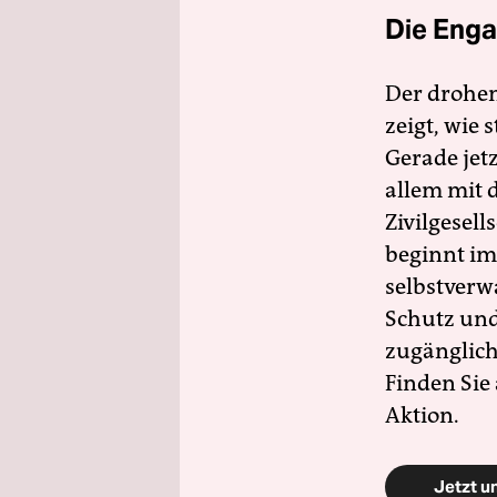
Die Enga
Der drohe
zeigt, wie
Gerade jet
allem mit d
Zivilgesell
beginnt im
selbstverw
Schutz und 
zugänglich
Finden Sie
Aktion.
Jetzt u