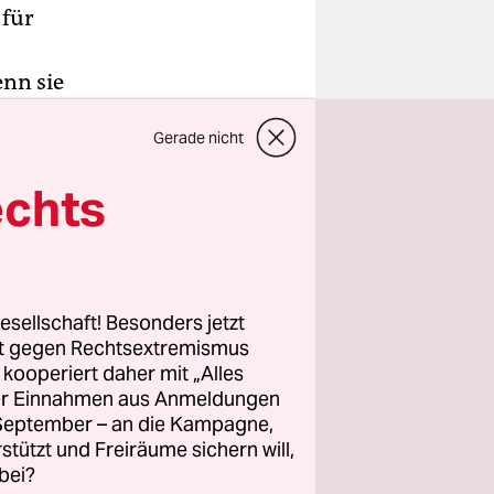
 für
nn sie
, urteilten
Gerade nicht
ll.
echts
echung
innen und
nn sie vom
uscht
esellschaft! Besonders jetzt
dalmotor
rt gegen Rechtsextremismus
 was sich
z kooperiert daher mit „Alles
ller Einnahmen aus Anmeldungen
. September – an die Kampagne,
rstützt und Freiräume sichern will,
setzen. Um
bei?