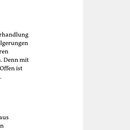
Verhandlung
Folgerungen
eren
n. Denn mit
Offen ist
.
 aus
en