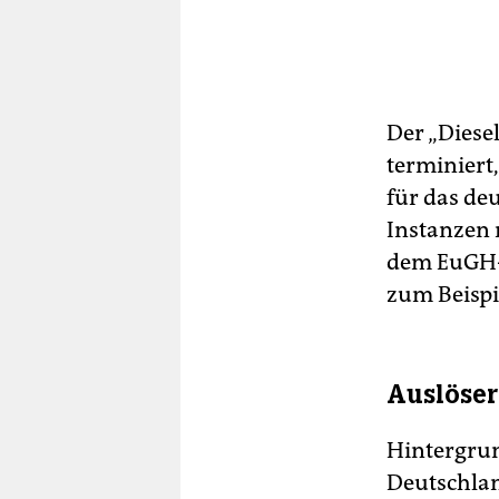
Der „Diese
terminiert
für das de
Instanzen 
dem EuGH-Ur
zum Beispi
Auslöser
Hintergrun
Deutschla