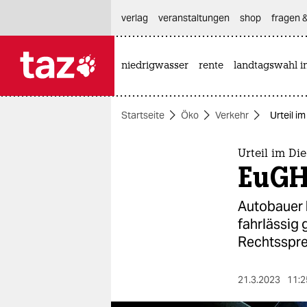
hautnavigation anspringen
hauptinhalt anspringen
footer anspringen
verlag
veranstaltungen
shop
fragen &
niedrigwasser
rente
landtagswahl i

taz zahl ich
taz zahl ich
Startseite
Öko
Verkehr
Urteil i
themen
politik
Urteil im Di
EuGH 
öko
Autobauer 
gesellschaft
fahrlässig 
Rechtsspre
kultur
sport
21.3.2023
11:2