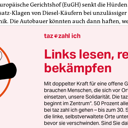
Europäische Gerichtshof (EuGH) senkt die Hürden
atz-Klagen von Diesel-Käufern bei unzulässiger
ik. Die Autobauer könnten auch dann haften, we
gsabsicht einfach nur fahrlässig gehandelt hätten
taz
zahl ich

urger Richter am Dienstag in einem Mercedes-Fa
Links lesen, r
 große Auswirkungen auf die deutsche Rechtspr
n beim Bundesgerichtshof (BGH) hatten Kläger
bekämpfen
her nur dann eine Chance auf Schadenersatz, we
 bewusst und gewollt auf sittenwidrige Weise getä
Mit doppelter Kraft für eine offene G
ese strengen Kriterien waren nur beim
VW-Skan
brauchen Menschen, die sich vor O
llt. Dem EuGH genügt nun fahrlässiges Handeln –
einsetzen, unsere Solidarität. Die ta
beginnt im Zentrum“. 50 Prozent a
chweisen lässt.
bei taz zahl ich gehen – bis zum 30
die linke, selbstverwaltete Orte unte
r in Deutschland müssen diese Vorgaben nun um
bevor sie verschwinden. Sind Sie da