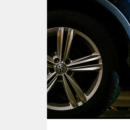
berlin
nord
wahrheit
verlag
verlag
veranstaltungen
shop
fragen & hilfe
unterstützen
abo
genossenschaft