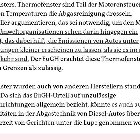
ters. Thermofenster sind Teil der Motorensteue
en Temperaturen die Abgasreinigung drosseln.
ller argumentieren, das sei notwendig, um den 
Umweltorganisationen sehen darin hingegen ein
, das dabei hilft, die Emissionen von Autos unter
ngen kleiner erscheinen zu lassen, als sie es im
kehr sind.
Der EuGH erachtet diese Thermofenste
 Grenzen als zulässig.
ster wurden auch von anderen Herstellern sta
. Da sich das EuGH-Urteil auf unzulässige
nrichtungen allgemein bezieht, könnte es auch a
itäten in der Abgastechnik von Diesel-Autos übe
derzeit von Gerichten unter die Lupe genommen w