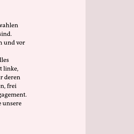
wahlen
sind.
h und vor
lles
 linke,
ür deren
n, frei
ngagement.
e unsere