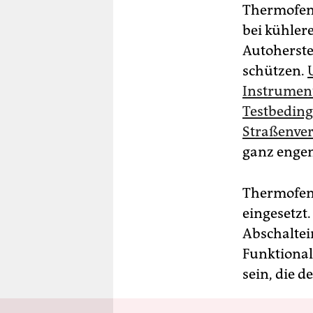
Thermofens
bei kühler
Autoherste
schützen.
Instrument
Testbedingu
Straßenver
ganz engen
Thermofen
eingesetzt
Abschaltei
Funktional
sein, die 