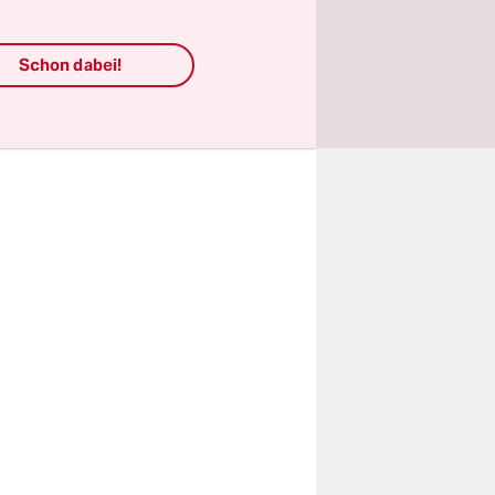
en
 diese
Schon dabei!
 1.900
 deutliche
ckgestellt