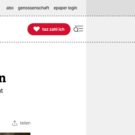
abo
genossenschaft
epaper login

taz zahl ich
taz zahl ich
en
ht
teilen