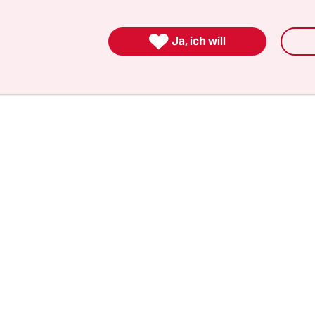
rteil abzuwarten, hatten Gerichte aller Instanz
Diesel-Verfahren auf Eis gelegt, bei denen es auf

Ja, ich will
mmt. Allein beim BGH sind im Moment mehr als
 und Nichtzulassungsbeschwerden anhängig, die
ar wegen des EuGH-Verfahrens erst einmal zurü