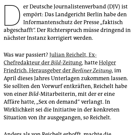
D
epaper login
er Deutsche Journalistenverband (DJV) ist
empört: Das Landgericht Berlin habe den
Informantenschutz der Presse „faktisch
abgeschafft“. Der Richterspruch müsse dringend in
nächster Instanz korrigiert werden.
Was war passiert?
Julian Reichelt, Ex-
Chefredakteur der
Bild
-Zeitung,
hatte
Holger
Friedrich, Herausgeber der
Berliner Zeitung
, im
April dieses Jahres Unterlagen zukommen lassen.
Sie sollten den Vorwurf entkräften, Reichelt habe
von einer
Bild
-Mitarbeiterin, mit der er eine
Affäre hatte, „Sex on demand“ verlangt. In
Wirklichkeit sei die Initiative in der konkreten
Situation von ihr ausgegangen, so Reichelt.
Anders als von Reichelt erhofft, machte die