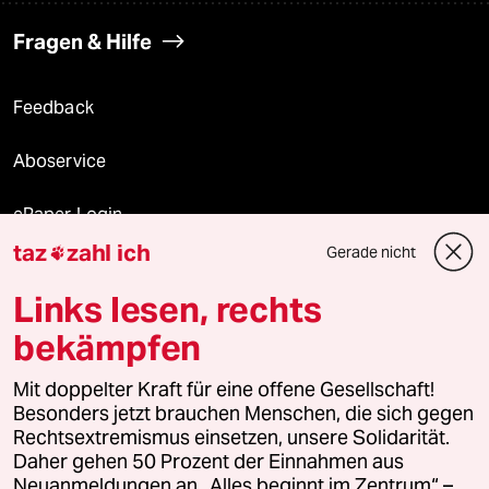
Fragen & Hilfe
Feedback
Aboservice
ePaper Login
taz
zahl ich
Gerade nicht

Downloads für Abonnierende
Links lesen, rechts
bekämpfen
© 2026 taz Verlags und Vertriebs GmbH
Mit doppelter Kraft für eine offene Gesellschaft!
Alle Rechte vorbehalten. Bei rechtlichen Fragen oder für Genehmigungen
wenden Sie sich bitte an
lizenzen@taz.de
Besonders jetzt brauchen Menschen, die sich gegen
Rechtsextremismus einsetzen, unsere Solidarität.
Daher gehen 50 Prozent der Einnahmen aus
Feedback
Redaktionsstatut
Kommune-Richtlinien
KI-
Neuanmeldungen an „Alles beginnt im Zentrum“ –