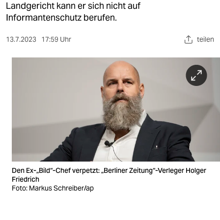
berlin
Landgericht kann er sich nicht auf
Informantenschutz berufen.
nord
13.7.2023
17:59 Uhr
teilen
wahrheit
verlag
verlag
veranstaltungen
shop
fragen & hilfe
unterstützen
Den Ex-„Bild“-Chef verpetzt: „Berliner Zeitung“-Verleger Holger
Friedrich
abo
Foto: Markus Schreiber/ap
genossenschaft