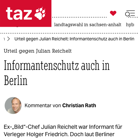

taz zahl ich
niedrigwasser
rente
landtagswahl in sachsen-anhalt
hybri

taz zahl ich
ien
Urteil gegen Julian Reichelt: Informantenschutz auch in Berlin
taz zahl ich
Urteil gegen Julian Reichelt
themen
Informantenschutz auch in
politik
Berlin
öko
gesellschaft
Kommentar von
Christian Rath
kultur
sport
Ex-„Bild“-Chef Julian Reichelt war Informant für
Verleger Holger Friedrich. Doch laut Berliner