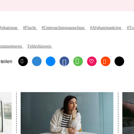
fghanistan
#Flucht
#Untersuchungsausschuss
#Afghanistankrieg
#Tr
ommentieren
Fehlerhinweis
 teilen