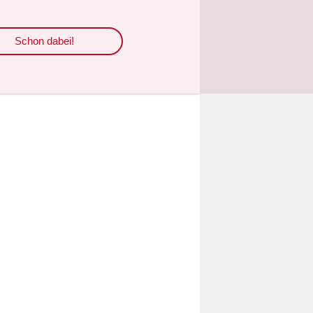
lich musste
Visum für
Schon dabei!