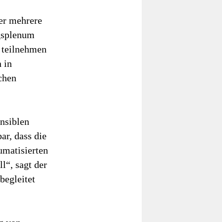
er mehrere
gsplenum
 teilnehmen
 in
schen
.
nsiblen
r, dass die
umatisierten
l“, sagt der
begleitet