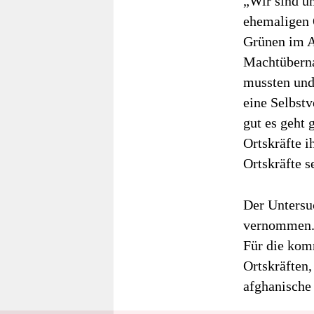
„Wir sind u
ehemaligen 
Grünen im A
Machtüberna
mussten und
eine Selbstv
gut es geht 
Ortskräfte i
Ortskräfte 
Der Untersu
vernommen. 
Für die kom
Ortskräften
afghanische