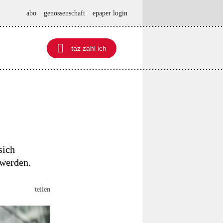
abo
genossenschaft
epaper login

taz zahl ich
taz zahl ich
sich
 werden.
teilen