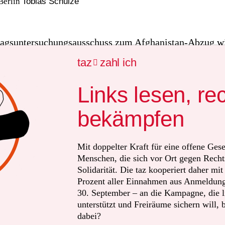
Berlin
Tobias Schulze
agsuntersuchungsausschuss zum Afghanistan-Abzug wi
 von Ortskräften künftig mehr Rücksicht auf deren psy
taz
zahl ich

nehmen. Sitzungen, in denen
ehemalige Ortskräfte
auss
fort durch eine Psychotherapeutin begleitet. Den Mitg
Links lesen, re
 wird zudem eine Fortbildung zum Thema Retraumatis
bekämpfen
Nach taz-Informationen haben die Obleute der Fraktione
f eine vorzeitig abgebrochene Sitzung im November ver
Mit doppelter Kraft für eine offene Gese
Menschen, die sich vor Ort gegen Recht
ar damals ein Mann geladen, der einst in einem Medi
Solidarität. Die taz kooperiert daher mi
hr in Masar-e Scharif gearbeitet hatte.
Seine Flucht v
Prozent aller Einnahmen aus Anmeldunge
lderte er als Odyssee
: Zunächst habe ihm die Bundeswe
30. September – an die Kampagne, die li
weil er nur per Werksvertrag beschäftigt war. Später hä
unterstützt und Freiräume sichern will, 
dabei?
t*in­nen ihn und seine Familie trotz einer Evakuierungsz