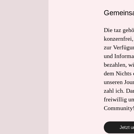
Gemeinsa
Die taz gehö
konzernfrei,
zur Verfügu
und Informa
bezahlen, wi
dem Nichts 
unseren Jou
zahl ich. Da
freiwillig u
Community
Jetzt u