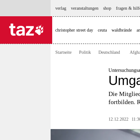
hautnavigation anspringen
hauptinhalt anspringen
footer anspringen
verlag
veranstaltungen
shop
fragen & hilf
christopher street day
ceuta
waldbrände
a

taz zahl ich
taz zahl ich
Startseite
Politik
Deutschland
Afgha
themen
politik
Untersuchungsa
Umgan
öko
Die Mitglie
gesellschaft
fortbilden. 
kultur
12.12.2022
11:3
sport