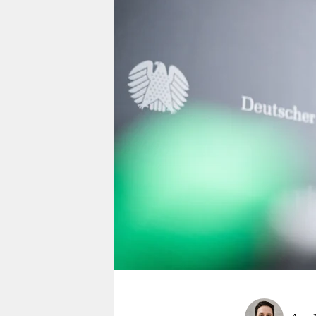
berlin
nord
wahrheit
verlag
verlag
veranstaltungen
shop
fragen & hilfe
unterstützen
abo
genossenschaft