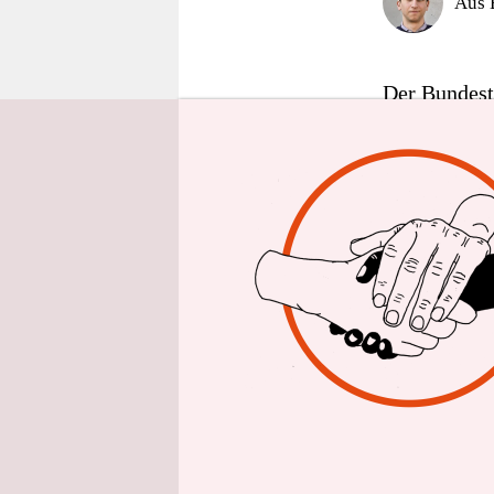
Aus 
epaper login
Der Bundest
Befragungen
Gesundheit 
werden ab so
Ausschusses
angeboten. 
Reaktion au
Als Zeuge w
der Bundeswe
Taliban schi
verweigert, 
wehr­sol­da­