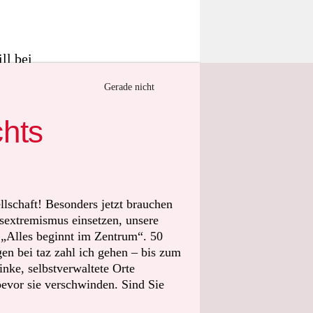
ll bei
chische
Gerade nicht
agen,
liedern des
chts
ierung
n das als
einbart.
llschaft! Besonders jetzt brauchen
sextremismus einsetzen, unsere
enzentrum
t „Alles beginnt im Zentrum“. 50
or den
n bei taz zahl ich gehen – bis zum
hr Hilfe
nke, selbstverwaltete Orte
tten Bun­des­
bevor sie verschwinden. Sind Sie
usage mit