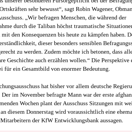
ns unserer besonderen Fürsorgepflicht bei der Befragun
Ortskräften sehr bewusst“, sagt Robin Wagener, Obman
usschuss. „Wir befragen Menschen, die während der
hme durch die Taliban höchst traumatische Situatione
 mit den Konsequenzen bis heute zu kämpfen haben. De
erständlichkeit, dieser besonders sensiblen Befragungss
gerecht zu werden. Zudem möchte ich betonen, dass all
hre Geschichte auch erzählen wollen.“ Die Perspektive 
sei für ein Gesamtbild von enormer Bedeutung.
chungsausschuss hat bisher vor allem deutsche Regier
Der im November befragte Mann war der erste afghan
menden Wochen plant der Ausschuss Sitzungen mit wei
, an diesem Donnerstag wird voraussichtlich eine ehema
 Mitarbeitern der KfW Entwicklungsbank aussagen.