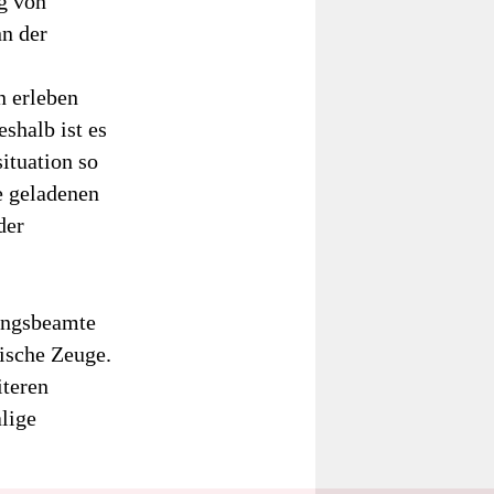
g von
n der
n erleben
shalb ist es
ituation so
e geladenen
der
ungsbeamte
ische Zeuge.
teren
lige