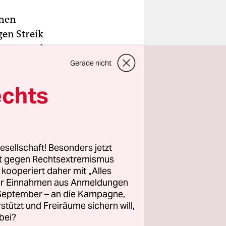
onen
gen Streik
ragen und
eitsverbot
Gerade nicht
gten mit
echts
en am
 östlichen
esellschaft! Besonders jetzt
en.
rt gegen Rechtsextremismus
ahme
z kooperiert daher mit „Alles
ller Einnahmen aus Anmeldungen
. September – an die Kampagne,
rstützt und Freiräume sichern will,
bei?