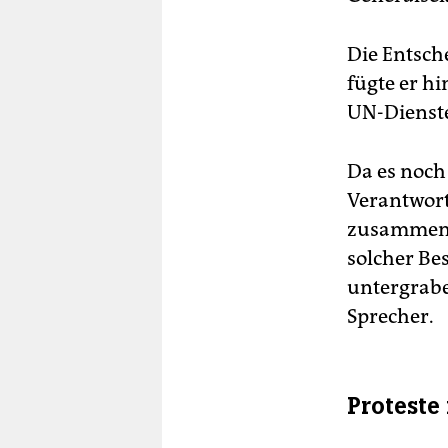
Die Entsch
fügte er h
UN-Diensten
Da es noch
Verantwort
zusammentr
solcher Be
untergrabe
Sprecher.
Proteste