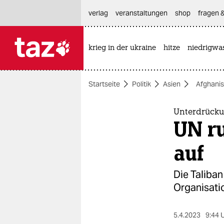
hautnavigation anspringen
hauptinhalt anspringen
footer anspringen
verlag
veranstaltungen
shop
fragen &
krieg in der ukraine
hitze
niedrigwa

taz zahl ich
taz zahl ich
Startseite
Politik
Asien
Afghanis
themen
politik
Unterdrücku
UN ru
öko
auf
gesellschaft
Die Taliban
kultur
Organisatio
sport
5.4.2023
9:44 