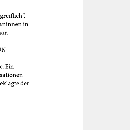
reiflich“,
haninnen in
har.
UN-
c. Ein
isationen
eklagte der