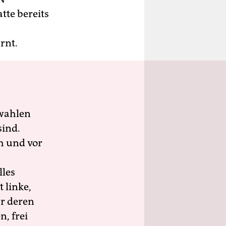
tte bereits
rnt.
wahlen
sind.
h und vor
lles
 linke,
ür deren
n, frei