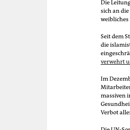
Die Leitun
sich an di
weibliches
Seit dem S
die islami
eingeschr
verwehrt 
Im Dezembe
Mitarbeite
massiven i
Gesundheit
Verbot alle
Die UN-Son