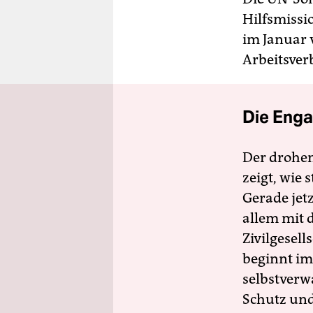
Hilfsmissi
im Januar 
Arbeitsver
Die Enga
Der drohe
zeigt, wie
Gerade jet
allem mit d
Zivilgesell
beginnt im
selbstverw
Schutz und 