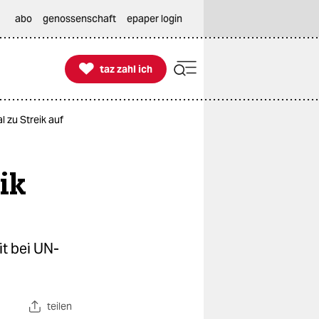
abo
genossenschaft
epaper login

taz zahl ich
taz zahl ich
 zu Streik auf
ik
it bei UN-
teilen