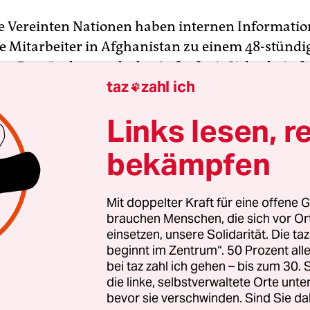
ie Vereinten Nationen haben internen Informati
re Mitarbeiter in Afghanistan zu einem 48-stündi
rt. Begründet wurde der Aufruf mit Sicherheitsf
taz
zahl ich
, mehr über das von den Taliban verhängte Arb

i den UN beschäftigten Frauen zu erfahren. Das sa
Links lesen, r
g vertraute Personen bei den Vereinten Nation
u Reuters.
bekämpfen
n die UN mitgeteilt, dass Mitarbeiterinnen in der
Mit doppelter Kraft für eine offene G
ngarhar nicht mehr zur Arbeit erscheinen dürft
brauchen Menschen, die sich vor O
er Taliban-Regierung waren für eine Stellungn
einsetzen, unsere Solidarität. Die ta
icht zu erreichen.
beginnt im Zentrum“. 50 Prozent a
bei taz zahl ich gehen – bis zum 30
die linke, selbstverwaltete Orte unte
bevor sie verschwinden. Sind Sie da