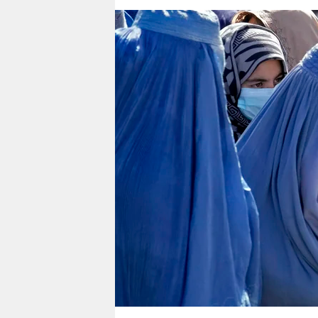
berlin
nord
wahrheit
verlag
verlag
veranstaltungen
shop
fragen & hilfe
unterstützen
abo
genossenschaft