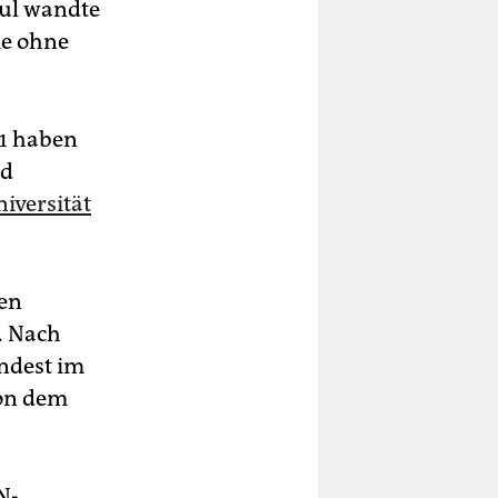
bul wandte
ie ohne
21 haben
nd
iversität
hen
. Nach
ndest im
von dem
N-