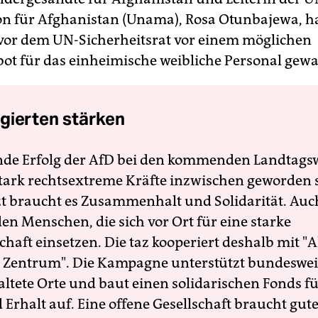
on für Afghanistan (Unama), Rosa Otunbajewa, ha
vor dem UN-Sicherheitsrat vor einem möglichen
bot für das einheimische weibliche Personal gewa
gierten stärken
nde Erfolg der AfD bei den kommenden Landtags
 stark rechtsextreme Kräfte inzwischen geworden 
zt braucht es Zusammenhalt und Solidarität. Auc
en Menschen, die sich vor Ort für eine starke
schaft einsetzen. Die taz kooperiert deshalb mit "A
 Zentrum". Die Kampagne unterstützt bundesweit
altete Orte und baut einen solidarischen Fonds f
Erhalt auf. Eine offene Gesellschaft braucht gute