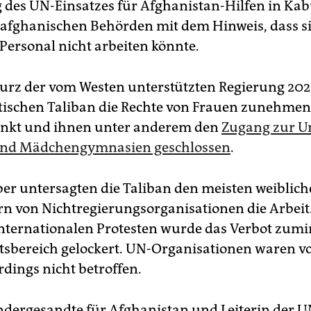
g des UN-Einsatzes für Afghanistan-Hilfen in Ka
e afghanischen Behörden mit dem Hinweis, dass s
 Personal nicht arbeiten könnte.
turz der vom Westen unterstützten Regierung 20
stischen Taliban die Rechte von Frauen zunehme
änkt und ihnen unter anderem den
Zugang zur Un
und Mädchengymnasien geschlossen
.
r untersagten die Taliban den meisten weiblic
rn von Nichtregierungsorganisationen die Arbeit
nternationalen Protesten wurde das Verbot zumi
sbereich gelockert. UN-Organisationen waren 
rdings nicht betroffen.
dergesandte für Afghanistan und Leiterin der U