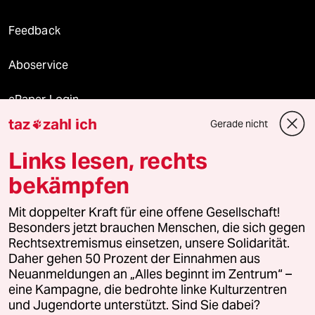
Feedback
Aboservice
ePaper Login
taz
zahl ich
Gerade nicht

Downloads für Abonnierende
Links lesen, rechts
bekämpfen
© 2026 taz Verlags und Vertriebs GmbH
Mit doppelter Kraft für eine offene Gesellschaft!
Alle Rechte vorbehalten. Bei rechtlichen Fragen oder für Genehmigungen
wenden Sie sich bitte an
lizenzen@taz.de
Besonders jetzt brauchen Menschen, die sich gegen
Rechtsextremismus einsetzen, unsere Solidarität.
Daher gehen 50 Prozent der Einnahmen aus
Feedback
Redaktionsstatut
Kommune-Richtlinien
KI-
Neuanmeldungen an „Alles beginnt im Zentrum“ –
eine Kampagne, die bedrohte linke Kulturzentren
Leitlinie
Informant
Datenschutz
Impressum
AGB
und Jugendorte unterstützt. Sind Sie dabei?