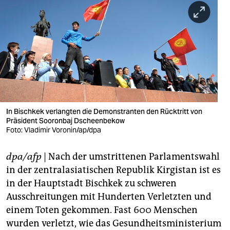
berlin
nord
wahrheit
verlag
verlag
veranstaltungen
In Bischkek verlangten die Demonstranten den Rücktritt von
Präsident Sooronbaj Dscheenbekow
Foto: Vladimir Voronin/ap/dpa
shop
fragen & hilfe
dpa/afp
| Nach der umstrittenen Parlamentswahl
in der zentralasiatischen Republik Kirgistan ist es
unterstützen
in der Hauptstadt Bischkek zu schweren
abo
Ausschreitungen mit Hunderten Verletzten und
einem Toten gekommen. Fast 600 Menschen
genossenschaft
wurden verletzt, wie das Gesundheitsministerium