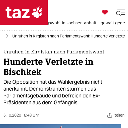

taz zahl ich
hitze
surfen
landtagswahl in sachsen-anhalt
gewalt gegen

taz zahl ich
en
Unruhen in Kirgistan nach Parlamentswahl: Hunderte Verletzte i
taz zahl ich
themen
Unruhen in Kirgistan nach Parlamentswahl
Hunderte Verletzte in
politik
Bischkek
öko
Die Opposition hat das Wahlergebnis nicht
anerkannt. Demonstranten stürmen das
gesellschaft
Parlamentsgebäude und befreien den Ex-
Präsidenten aus dem Gefängnis.
kultur
sport
6.10.2020
8:48 Uhr
teilen