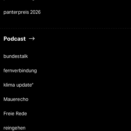
panterpreis 2026
Podcast
bundestalk
fernverbindung
klima update°
Mauerecho
Freie Rede
reingehen