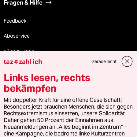
Fragen & Hilfe
Feedback
Aboservice
ePaper Login
taz
zahl ich
Gerade nicht

Downloads für Abonnierende
Links lesen, rechts
bekämpfen
© 2026 taz Verlags und Vertriebs GmbH
Mit doppelter Kraft für eine offene Gesellschaft!
Alle Rechte vorbehalten. Bei rechtlichen Fragen oder für Genehmigungen
wenden Sie sich bitte an
lizenzen@taz.de
Besonders jetzt brauchen Menschen, die sich gegen
Rechtsextremismus einsetzen, unsere Solidarität.
Daher gehen 50 Prozent der Einnahmen aus
Feedback
Redaktionsstatut
Kommune-Richtlinien
KI-
Neuanmeldungen an „Alles beginnt im Zentrum“ –
eine Kampagne, die bedrohte linke Kulturzentren