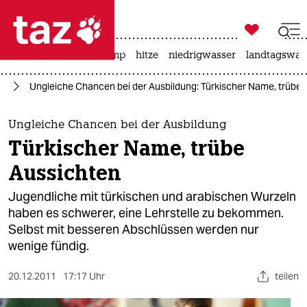

taz zahl ich
katzen
usa unter trump
hitze
niedrigwasser
landtagswahl

taz zahl ich
ag
Ungleiche Chancen bei der Ausbildung: Türkischer Name, trübe 
taz zahl ich
themen
Ungleiche Chancen bei der Ausbildung
Türkischer Name, trübe
politik
Aussichten
öko
Jugendliche mit türkischen und arabischen Wurzeln
haben es schwerer, eine Lehrstelle zu bekommen.
gesellschaft
Selbst mit besseren Abschlüssen werden nur
wenige fündig.
kultur
sport
20.12.2011
17:17 Uhr
teilen