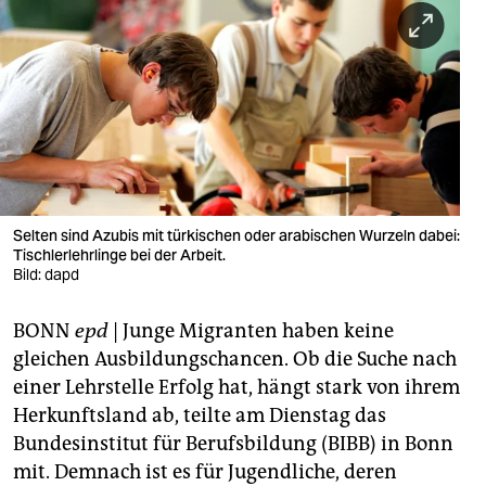
berlin
nord
wahrheit
verlag
verlag
veranstaltungen
Selten sind Azubis mit türkischen oder arabischen Wurzeln dabei:
Tischlerlehrlinge bei der Arbeit.
shop
Bild: dapd
fragen & hilfe
BONN
epd
| Junge Migranten haben keine
gleichen Ausbildungschancen. Ob die Suche nach
unterstützen
einer Lehrstelle Erfolg hat, hängt stark von ihrem
abo
Herkunftsland ab, teilte am Dienstag das
Bundesinstitut für Berufsbildung (BIBB) in Bonn
genossenschaft
mit. Demnach ist es für Jugendliche, deren