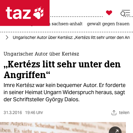

taz zahl ich
hitze
landtagswahl in sachsen-anhalt
gewalt gegen frauen

taz zahl ich
ch
Ungarischer Autor über Kertész: „Kertézs litt sehr unter den Angr
taz zahl ich
themen
Ungarischer Autor über Kertész
„Kertézs litt sehr unter den
politik
Angriffen“
öko
Imre Kertész war kein bequemer Autor. Er forderte
in seiner Heimat Ungarn Widerspruch heraus, sagt
gesellschaft
der Schriftsteller György Dalos.
kultur
31.3.2016
19:46 Uhr
teilen
sport