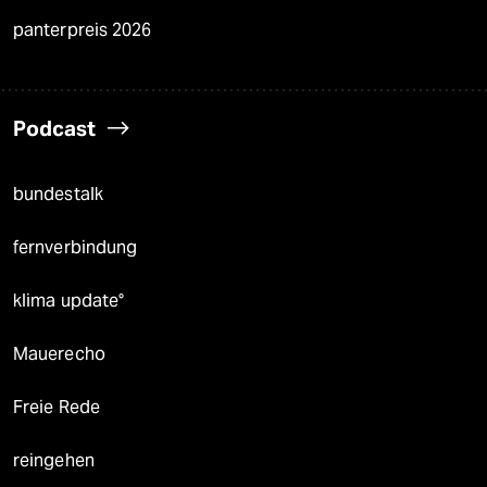
panterpreis 2026
Podcast
bundestalk
fernverbindung
klima update°
Mauerecho
Freie Rede
reingehen