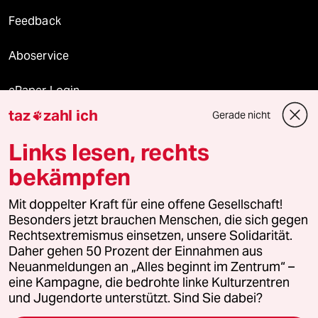
Feedback
Aboservice
ePaper Login
taz
zahl ich
Gerade nicht

Downloads für Abonnierende
Links lesen, rechts
bekämpfen
© 2026 taz Verlags und Vertriebs GmbH
Mit doppelter Kraft für eine offene Gesellschaft!
Alle Rechte vorbehalten. Bei rechtlichen Fragen oder für Genehmigungen
wenden Sie sich bitte an
lizenzen@taz.de
Besonders jetzt brauchen Menschen, die sich gegen
Rechtsextremismus einsetzen, unsere Solidarität.
Daher gehen 50 Prozent der Einnahmen aus
Feedback
Redaktionsstatut
Kommune-Richtlinien
KI-
Neuanmeldungen an „Alles beginnt im Zentrum“ –
eine Kampagne, die bedrohte linke Kulturzentren
Leitlinie
Informant
Datenschutz
Impressum
AGB
und Jugendorte unterstützt. Sind Sie dabei?