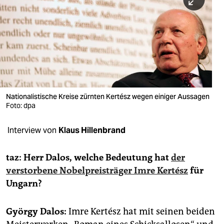
berlin
nord
wahrheit
verlag
verlag
Nationalistische Kreise zürnten Kertész wegen einiger Aussagen
Foto: dpa
veranstaltungen
shop
Interview von
Klaus Hillenbrand
fragen & hilfe
taz: Herr Dalos, welche Bedeutung hat
der
unterstützen
verstorbene Nobelpreisträger Imre Kertész
für
Ungarn?
abo
genossenschaft
György Dalos:
Imre Kertész hat mit seinen beiden