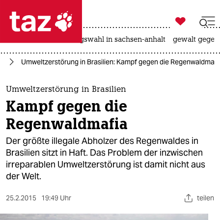

taz zahl ich
hitze
surfen
landtagswahl in sachsen-anhalt
gewalt gegen

taz zahl ich
on
Umweltzerstörung in Brasilien: Kampf gegen die Regenwaldmafi
taz zahl ich
themen
Umweltzerstörung in Brasilien
Kampf gegen die
politik
Regenwaldmafia
öko
Der größte illegale Abholzer des Regenwaldes in
Brasilien sitzt in Haft. Das Problem der inzwischen
gesellschaft
irreparablen Umweltzerstörung ist damit nicht aus
der Welt.
kultur
sport
25.2.2015
19:49 Uhr
teilen