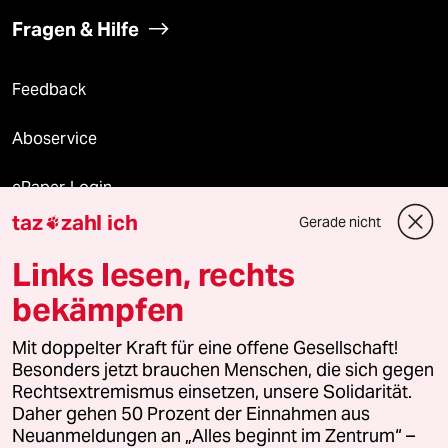
Fragen & Hilfe
Feedback
Aboservice
ePaper Login
taz
zahl ich
Gerade nicht

Downloads für Abonnierende
Links lesen, rechts
bekämpfen
© 2026 taz Verlags und Vertriebs GmbH
Alle Rechte vorbehalten. Bei rechtlichen Fragen oder für Genehmigungen
Mit doppelter Kraft für eine offene Gesellschaft!
wenden Sie sich bitte an
lizenzen@taz.de
Besonders jetzt brauchen Menschen, die sich gegen
Rechtsextremismus einsetzen, unsere Solidarität.
Daher gehen 50 Prozent der Einnahmen aus
Feedback
Redaktionsstatut
Kommune-Richtlinien
KI-
Neuanmeldungen an „Alles beginnt im Zentrum“ –