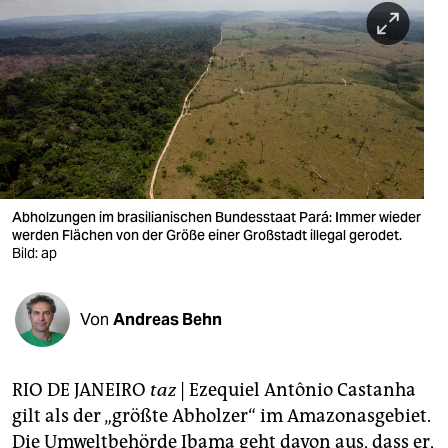
berlin
nord
wahrheit
verlag
verlag
veranstaltungen
Abholzungen im brasilianischen Bundesstaat Pará: Immer wieder
werden Flächen von der Größe einer Großstadt illegal gerodet.
shop
Bild: ap
fragen & hilfe
Von
Andreas Behn
unterstützen
abo
RIO DE JANEIRO
taz
|
Ezequiel Antônio Castanha
genossenschaft
gilt als der „größte Abholzer“ im Amazonasgebiet.
Die Umweltbehörde Ibama geht davon aus, dass er,