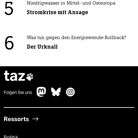
5
Niedrigwasser in Mittel- und Osteuropa
Stromkrise mit Ansage
6
Was tun gegen den Energiewende-Rollback?
Der Urknall
taz

Folgen Sie uns
Ressorts
Politik