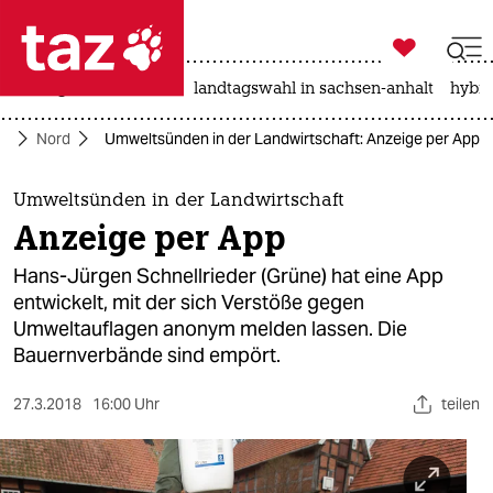

taz zahl ich
niedrigwasser
rente
landtagswahl in sachsen-anhalt
hybri

taz zahl ich
te
Nord
Umweltsünden in der Landwirtschaft: Anzeige per App
taz zahl ich
themen
Umweltsünden in der Landwirtschaft
Anzeige per App
politik
Hans-Jürgen Schnellrieder (Grüne) hat eine App
öko
entwickelt, mit der sich Verstöße gegen
Umweltauflagen anonym melden lassen. Die
gesellschaft
Bauernverbände sind empört.
kultur
27.3.2018
16:00 Uhr
teilen
sport