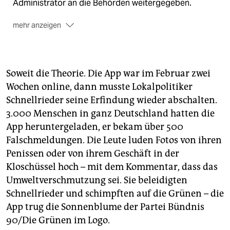
Administrator an die Behörden weitergegeben.
mehr anzeigen
Die App soll
laut Beschreibung „die Aufmerksamkeit
für den Erhalt des Lebensraumes für Menschen, Tier
und Pflanzen erweitern und eine Datenbasis bieten,
Soweit die Theorie. Die App war im Februar zwei
um einen sachlichen Dialog zwischen den Beteiligten
Wochen online, dann musste Lokalpolitiker
zu führen“.
Schnellrieder seine Erfindung wieder abschalten.
3.000 Menschen in ganz Deutschland hatten die
App heruntergeladen, er bekam über 500
Falschmeldungen. Die Leute luden Fotos von ihren
Penissen oder von ihrem Geschäft in der
Kloschüssel hoch – mit dem Kommentar, dass das
Umweltverschmutzung sei. Sie beleidigten
Schnellrieder und schimpften auf die Grünen – die
App trug die Sonnenblume der Partei Bündnis
90/Die Grünen im Logo.