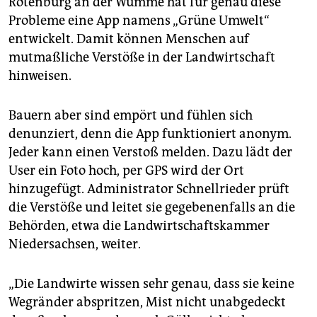
Rotenburg an der Wümme hat für genau diese
epaper login
Probleme eine App namens „Grüne Umwelt“
entwickelt. Damit können Menschen auf
mutmaßliche Verstöße in der Landwirtschaft
hinweisen.
Bauern aber sind empört und fühlen sich
denunziert, denn die App funktioniert anonym.
Jeder kann einen Verstoß melden. Dazu lädt der
User ein Foto hoch, per GPS wird der Ort
hinzugefügt. Administrator Schnellrieder prüft
die Verstöße und leitet sie gegebenenfalls an die
Behörden, etwa die Landwirtschaftskammer
Niedersachsen, weiter.
„Die Landwirte wissen sehr genau, dass sie keine
Wegränder abspritzen, Mist nicht unabgedeckt