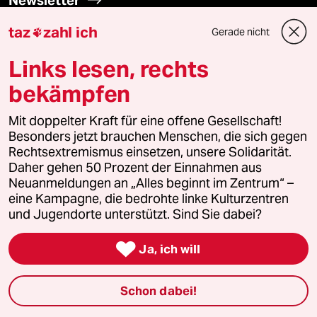
Newsletter
taz
zahl ich
Gerade nicht

team zukunft
Links lesen, rechts
taz frisch
bekämpfen
taz zahl ich
Mit doppelter Kraft für eine offene Gesellschaft!
Besonders jetzt brauchen Menschen, die sich gegen
taz lab Infobrief
Rechtsextremismus einsetzen, unsere Solidarität.
Daher gehen 50 Prozent der Einnahmen aus
Neuanmeldungen an „Alles beginnt im Zentrum“ –
eine Kampagne, die bedrohte linke Kulturzentren
Veranstaltungen
und Jugendorte unterstützt. Sind Sie dabei?

Ja, ich will
Demnächst
Vor Ort
Schon dabei!