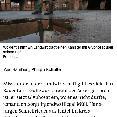
berlin
nord
wahrheit
verlag
verlag
Wo geht's hin? Ein Landwirt trägt einen Kanister mit Glyphosat über
seinen Hof
veranstaltungen
Foto: dpa
shop
Aus Hamburg
Philipp Schulte
fragen & hilfe
Missstände in der Landwirtschaft gibt es viele: Ein
unterstützen
Bauer fährt Gülle aus, obwohl der Acker gefroren
ist; er setzt Glyphosat ein, wo er es nicht durfte;
abo
jemand entsorgt irgendwo illegal Müll. Hans-
genossenschaft
Jürgen Schnellrieder aus Fintel im Kreis