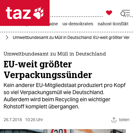

taz zahl ich
hitze
krieg in der ukraine
us-demokraten
nahost-konflikt

taz zahl ich
ie
Umweltbundesamt zu Müll in Deutschland: EU-weit größter Ver
taz zahl ich
themen
Umweltbundesamt zu Müll in Deutschland
EU-weit größter
politik
Verpackungssünder
öko
Kein anderer EU-Mitgliedstaat produziert pro Kopf
so viel Verpackungsmüll wie Deutschland.
gesellschaft
Außerdem wird beim Recycling ein wichtiger
Rohstoff komplett übergangen.
kultur
sport
26.7.2018
10:26 Uhr
teilen