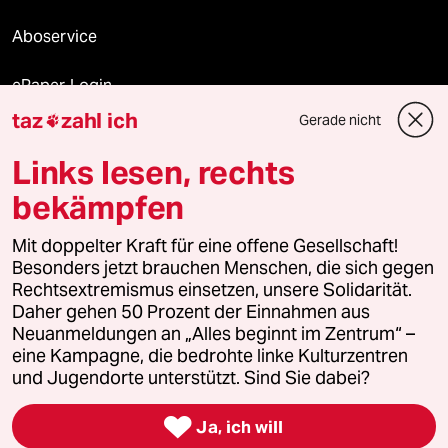
Aboservice
ePaper Login
taz
zahl ich
Gerade nicht

Downloads für Abonnierende
Links lesen, rechts
bekämpfen
© 2026 taz Verlags und Vertriebs GmbH
Alle Rechte vorbehalten. Bei rechtlichen Fragen oder für Genehmigungen
Mit doppelter Kraft für eine offene Gesellschaft!
wenden Sie sich bitte an
lizenzen@taz.de
Besonders jetzt brauchen Menschen, die sich gegen
Rechtsextremismus einsetzen, unsere Solidarität.
Daher gehen 50 Prozent der Einnahmen aus
Feedback
Redaktionsstatut
Kommune-Richtlinien
KI-
Neuanmeldungen an „Alles beginnt im Zentrum“ –
eine Kampagne, die bedrohte linke Kulturzentren
Leitlinie
Informant
Datenschutz
Impressum
AGB
und Jugendorte unterstützt. Sind Sie dabei?
Seitenwende
Einwilligungen widerrufen (Ads)

Ja, ich will