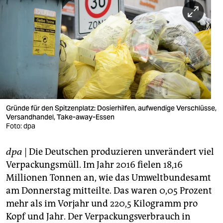
berlin
nord
wahrheit
verlag
verlag
veranstaltungen
Gründe für den Spitzenplatz: Dosierhilfen, aufwendige Verschlüsse,
Versandhandel, Take-away-Essen
shop
Foto: dpa
fragen & hilfe
dpa
| Die Deutschen produzieren unverändert viel
Verpackungsmüll. Im Jahr 2016 fielen 18,16
unterstützen
Millionen Tonnen an, wie das Umweltbundesamt
abo
am Donnerstag mitteilte. Das waren 0,05 Prozent
mehr als im Vorjahr und 220,5 Kilogramm pro
genossenschaft
Kopf und Jahr. Der Verpackungsverbrauch in