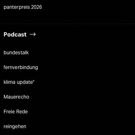
panterpreis 2026
Podcast
bundestalk
fernverbindung
klima update°
Mauerecho
Freie Rede
reingehen