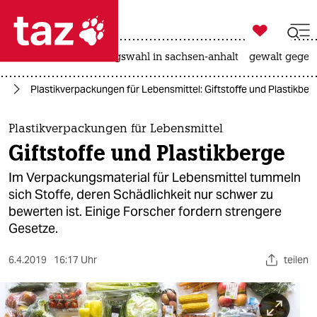

taz zahl ich
hitze
surfen
landtagswahl in sachsen-anhalt
gewalt gegen

taz zahl ich
ft
Plastikverpackungen für Lebensmittel: Giftstoffe und Plastikber
taz zahl ich
themen
Plastikverpackungen für Lebensmittel
Giftstoffe und Plastikberge
politik
Im Verpackungsmaterial für Lebensmittel tummeln
öko
sich Stoffe, deren Schädlichkeit nur schwer zu
bewerten ist. Einige Forscher fordern strengere
gesellschaft
Gesetze.
kultur
6.4.2019
16:17 Uhr
teilen
sport