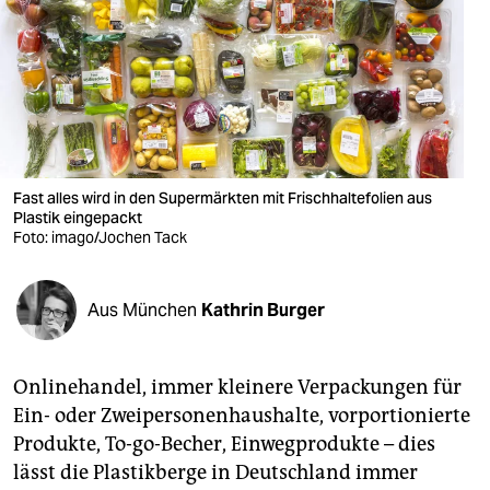
berlin
nord
wahrheit
verlag
verlag
Fast alles wird in den Supermärkten mit Frischhaltefolien aus
Plastik eingepackt
veranstaltungen
Foto: imago/Jochen Tack
shop
Aus München
Kathrin Burger
fragen & hilfe
unterstützen
Onlinehandel, immer kleinere Verpackungen für
abo
Ein- oder Zweipersonenhaushalte, vorportionierte
Produkte, To-go-Becher, Einwegprodukte – dies
genossenschaft
lässt die Plastikberge in Deutschland immer