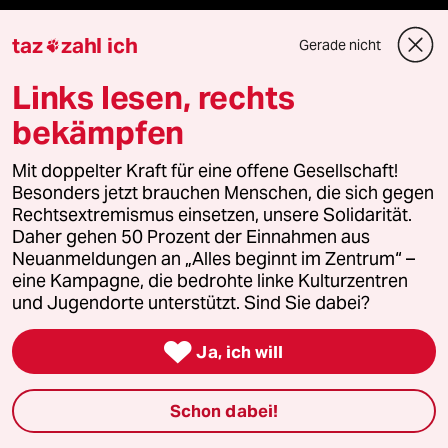
Feedback
taz
zahl ich
Gerade nicht

Aboservice
Links lesen, rechts
bekämpfen
ePaper Login
Mit doppelter Kraft für eine offene Gesellschaft!
Downloads für Abonnierende
Besonders jetzt brauchen Menschen, die sich gegen
Rechtsextremismus einsetzen, unsere Solidarität.
Daher gehen 50 Prozent der Einnahmen aus
Neuanmeldungen an „Alles beginnt im Zentrum“ –
© 2026 taz Verlags und Vertriebs GmbH
eine Kampagne, die bedrohte linke Kulturzentren
Alle Rechte vorbehalten. Bei rechtlichen Fragen oder für Genehmigungen
wenden Sie sich bitte an
lizenzen@taz.de
und Jugendorte unterstützt. Sind Sie dabei?

Ja, ich will
Feedback
Redaktionsstatut
Kommune-Richtlinien
KI-
Leitlinie
Informant
Datenschutz
Impressum
AGB
Schon dabei!