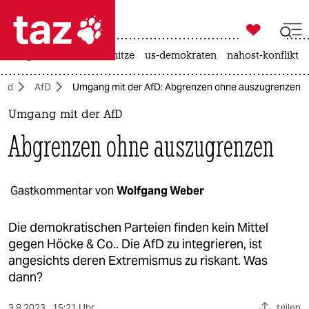

taz zahl ich
krieg in der ukraine
hitze
us-demokraten
nahost-konflikt

taz zahl ich
and
AfD
Umgang mit der AfD: Abgrenzen ohne auszugrenzen
taz zahl ich
Umgang mit der AfD
themen
Abgrenzen ohne auszugrenzen
politik
öko
Gastkommentar von
Wolfgang Weber
gesellschaft
Die demokratischen Parteien finden kein Mittel
gegen Höcke & Co.. Die AfD zu integrieren, ist
kultur
angesichts deren Extremismus zu riskant. Was
dann?
sport
3.8.2023
15:21 Uhr
teilen