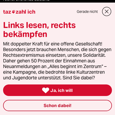
taz
zahl ich
Gerade nicht
panterstiftung

Links lesen, rechts
panterpreis 2026
bekämpfen
Mit doppelter Kraft für eine offene Gesellschaft!
Podcast
Besonders jetzt brauchen Menschen, die sich gegen
Rechtsextremismus einsetzen, unsere Solidarität.
Daher gehen 50 Prozent der Einnahmen aus
bundestalk
Neuanmeldungen an „Alles beginnt im Zentrum“ –
eine Kampagne, die bedrohte linke Kulturzentren
fernverbindung
und Jugendorte unterstützt. Sind Sie dabei?
klima update°

Ja, ich will
Mauerecho
Schon dabei!
Freie Rede