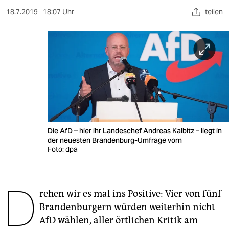
berlin
18.7.2019
18:07 Uhr
teilen
nord
wahrheit
verlag
verlag
veranstaltungen
shop
Die AfD – hier ihr Landeschef Andreas Kalbitz – liegt in
der neuesten Brandenburg-Umfrage vorn
Foto: dpa
fragen & hilfe
unterstützen
D
abo
rehen wir es mal ins Positive: Vier von fünf
Brandenburgern würden weiterhin nicht
genossenschaft
AfD wählen, aller örtlichen Kritik am