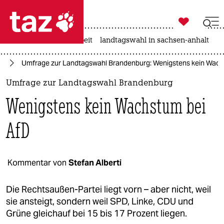

taz zahl ich
autowahn
hitze
arbeit
landtagswahl in sachsen-anhalt

taz zahl ich
rg
Umfrage zur Landtagswahl Brandenburg: Wenigstens kein Wach
taz zahl ich
Umfrage zur Landtagswahl Brandenburg
themen
Wenigstens kein Wachstum bei
politik
AfD
öko
gesellschaft
Kommentar von
Stefan Alberti
kultur
Die Rechtsaußen-Partei liegt vorn – aber nicht, weil
sie ansteigt, sondern weil SPD, Linke, CDU und
sport
Grüne gleichauf bei 15 bis 17 Prozent liegen.