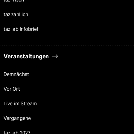
taz zahl ich
taz lab Infobrief
Veranstaltungen
Demnächst
Vor Ort
Live im Stream
Vergangene
taz lab 2027