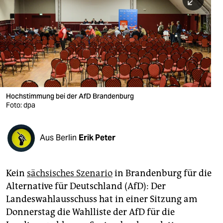
berlin
nord
wahrheit
verlag
verlag
Hochstimmung bei der AfD Brandenburg
Foto: dpa
veranstaltungen
shop
Aus Berlin
Erik Peter
fragen & hilfe
unterstützen
Kein
sächsisches Szenario
in Brandenburg für die
Alternative für Deutschland (AfD): Der
abo
Landeswahlausschuss hat in einer Sitzung am
genossenschaft
Donnerstag die Wahlliste der AfD für die