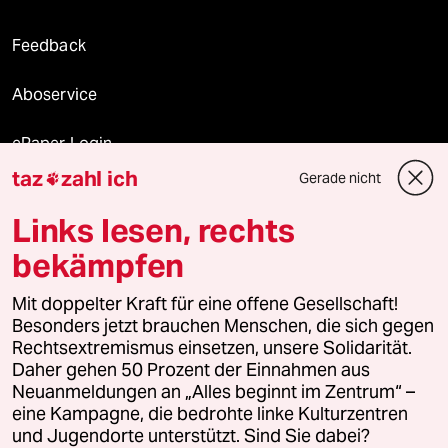
Feedback
Aboservice
ePaper Login
taz
zahl ich
Gerade nicht

Downloads für Abonnierende
Links lesen, rechts
bekämpfen
© 2026 taz Verlags und Vertriebs GmbH
Mit doppelter Kraft für eine offene Gesellschaft!
Alle Rechte vorbehalten. Bei rechtlichen Fragen oder für Genehmigungen
wenden Sie sich bitte an
lizenzen@taz.de
Besonders jetzt brauchen Menschen, die sich gegen
Rechtsextremismus einsetzen, unsere Solidarität.
Daher gehen 50 Prozent der Einnahmen aus
Feedback
Redaktionsstatut
Kommune-Richtlinien
KI-
Neuanmeldungen an „Alles beginnt im Zentrum“ –
eine Kampagne, die bedrohte linke Kulturzentren
Leitlinie
Informant
Datenschutz
Impressum
AGB
und Jugendorte unterstützt. Sind Sie dabei?