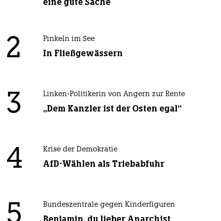
eine gute Sache
2
Pinkeln im See
In Fließgewässern
3
Linken-Politikerin von Angern zur Rente
„Dem Kanzler ist der Osten egal“
4
Krise der Demokratie
AfD-Wählen als Triebabfuhr
5
Bundeszentrale gegen Kinderfiguren
Benjamin, du lieber Anarchist