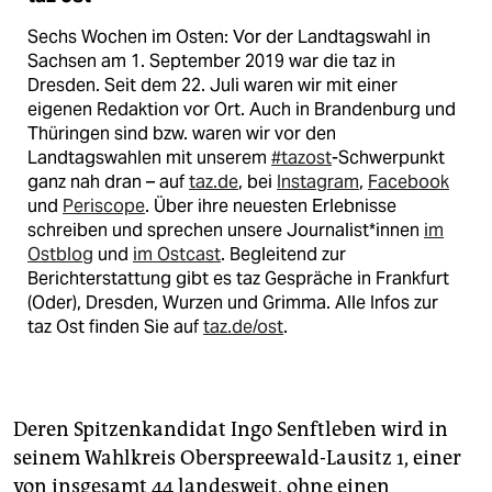
Sechs Wochen im Osten: Vor der Landtagswahl in
Sachsen am 1. September 2019 war die taz in
Dresden. Seit dem 22. Juli waren wir mit einer
eigenen Redaktion vor Ort. Auch in Brandenburg und
Thüringen sind bzw. waren wir vor den
Landtagswahlen mit unserem
#tazost
-Schwerpunkt
ganz nah dran – auf
taz.de
, bei
Instagram
,
Facebook
und
Periscope
. Über ihre neuesten Erlebnisse
schreiben und sprechen unsere Journalist*innen
im
Ostblog
und
im Ostcast
. Begleitend zur
Berichterstattung gibt es taz Gespräche in Frankfurt
(Oder), Dresden, Wurzen und Grimma. Alle Infos zur
taz Ost finden Sie auf
taz.de/ost
.
Deren Spitzenkandidat Ingo Senftleben wird in
seinem Wahlkreis Oberspreewald-Lausitz 1, einer
von insgesamt 44 landesweit, ohne einen