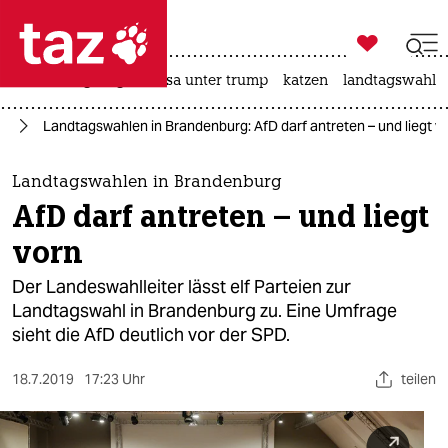

taz zahl ich
hitze
bergsteigen
usa unter trump
katzen
landtagswahl i

taz zahl ich
fD
Landtagswahlen in Brandenburg: AfD darf antreten – und liegt v
taz zahl ich
themen
Landtagswahlen in Brandenburg
AfD darf antreten – und liegt
politik
vorn
öko
Der Landeswahlleiter lässt elf Parteien zur
Landtagswahl in Brandenburg zu. Eine Umfrage
gesellschaft
sieht die AfD deutlich vor der SPD.
kultur
18.7.2019
17:23 Uhr
teilen
sport