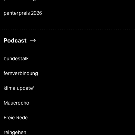
panterpreis 2026
Podcast
bundestalk
fernverbindung
klima update°
Mauerecho
Freie Rede
reingehen