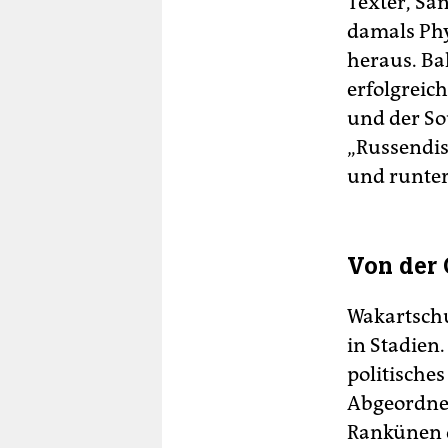
Texter, Sä
damals Phy
heraus. Ba
erfolgreic
und der Sou
„Russendis
und runter
Von der
Wakartschuk
in Stadien
politische
Abgeordnet
Rankünen d