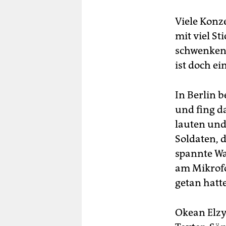
Viele Konz
mit viel S
schwenken 
ist doch e
In Berlin 
und fing da
lauten und 
Soldaten, 
spannte Wa
am Mikrofo
getan hatte
Okean Elzy