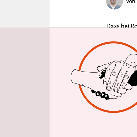
Von
epaper login
Dass bei 
wird, ist e
Elzy
, der 
täglich. Un
Frontmann,
Freiheit n
„Ruhm und 
Sonntag, a
Krimbewohn
am Diensta
nach Singe
Reich am N