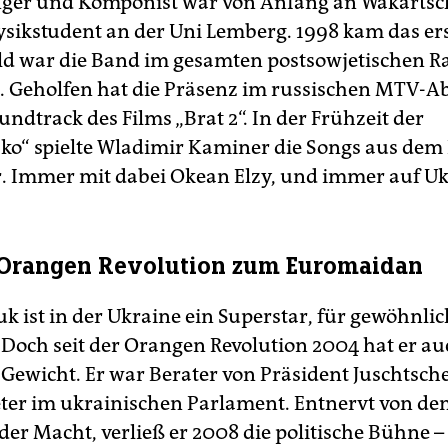
nger und Komponist war von Anfang an Wakartsc
sikstudent an der Uni Lemberg. 1998 kam das e
ld war die Band im gesamten postsowjetischen 
h. Geholfen hat die Präsenz im russischen MTV-Ab
ndtrack des Films „Brat 2“. In der Frühzeit der
ko“ spielte Wladimir Kaminer die Songs aus dem 
. Immer mit dabei Okean Elzy, und immer auf Uk
 Orangen Revolution zum Euromaidan
 ist in der Ukraine ein Superstar, für gewöhnlich
. Doch seit der Orangen Revolution 2004 hat er a
s Gewicht. Er war Berater von Präsident Juschtsc
er im ukrainischen Parlament. Entnervt von de
er Macht, verließ er 2008 die politische Bühne –