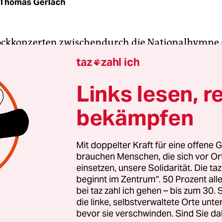
Thomas Gerlach
Rockkonzerten zwischendurch die Nationalhymne
in eher seltenes Erlebnis. Bei der
Europa-Tournee 
taz
zahl ich

berühmtesten ukrainischen Band, passiert das der
d dabei ist es nicht Slawa Wakartschuk, der 38-jä
Links lesen, r
 der das elegische „Noch sind der Ukraine Ruh
bekämpfen
icht gestorben“ anstimmt, sondern das Publikum.
Freiheit“ sind allerdings auch erheblich bedroh
Mit doppelter Kraft für eine offene G
brauchen Menschen, die sich vor O
ls Okean Elzy in Hamburg auftrat, hatten die
einsetzen, unsere Solidarität. Die ta
er über die Loslösung von der Ukraine abgest
beginnt im Zentrum“. 50 Prozent a
g in Berlin sagte Wakartschuk gleich zu Beginn, 
bei taz zahl ich gehen – bis zum 30
n eigentlich nicht zumute ist. Wladimir Putin ha
die linke, selbstverwaltete Orte unte
bevor sie verschwinden. Sind Sie da
achmittag die Krim einverleibt. Wie soll man ein