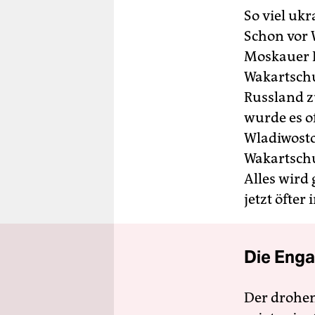
So viel uk
Schon vor 
Moskauer P
Wakartschu
Russland z
wurde es of
Wladiwosto
Wakartschu
Alles wird
jetzt öfter
Die Enga
Der drohe