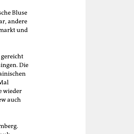
sche Bluse
ar, andere
nmarkt und
 gereicht
singen. Die
rainischen
 Mal
e wieder
iew auch
emberg.