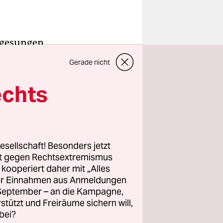
 gesungen
von Okean
Gerade nicht
zeit
hrige
echts
m und
t. Am
esellschaft! Besonders jetzt
rt gegen Rechtsextremismus
z kooperiert daher mit „Alles
immt. Und
ller Einnahmen aus Anmeldungen
dass ihm
. September – an die Kampagne,
tte seinem
rstützt und Freiräume sichern will,
bei?
e