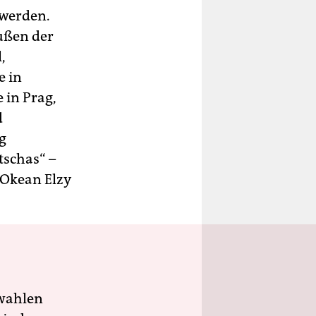
 werden.
ußen der
,
e in
 in Prag,
d
g
tschas“ –
 Okean Elzy
wahlen