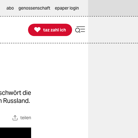
abo
genossenschaft
epaper login

taz zahl ich
taz zahl ich
schwört die
n Russland.
teilen