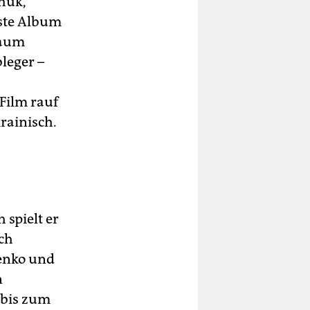
huk,
rste Album
Raum
leger –
Film rauf
rainisch.
 spielt er
uch
henko und
n
 bis zum