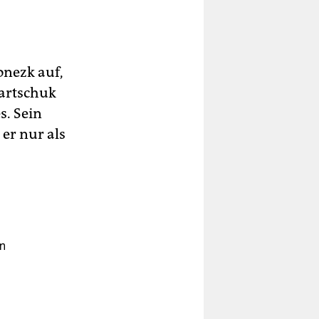
onezk auf,
kartschuk
s. Sein
 er nur als
in