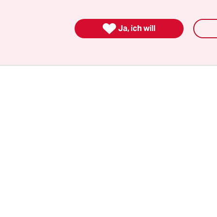
nee durchhalten, wenn gerade das eigene Land z
Publikum wird uns ein bisschen aufrichten, hatte

Ja, ich will
uk in Hamburg gesagt.