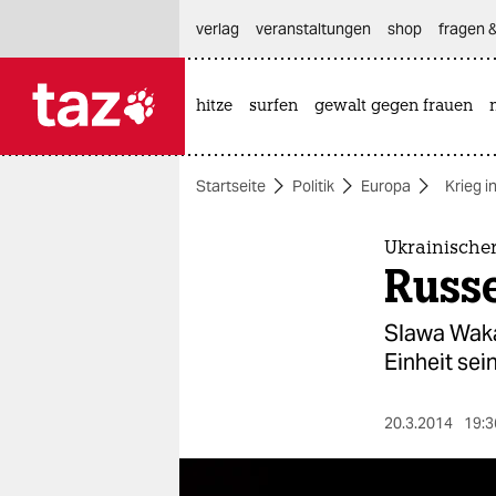
hautnavigation anspringen
hauptinhalt anspringen
footer anspringen
verlag
veranstaltungen
shop
fragen &
hitze
surfen
gewalt gegen frauen

taz zahl ich
taz zahl ich
Startseite
Politik
Europa
Krieg i
themen
politik
Ukrainische
Russ
öko
Slawa Waka
gesellschaft
Einheit sei
kultur
20.3.2014
19:3
sport