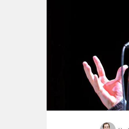
berlin
nord
wahrheit
verlag
verlag
veranstaltungen
shop
fragen & hilfe
unterstützen
abo
genossenschaft