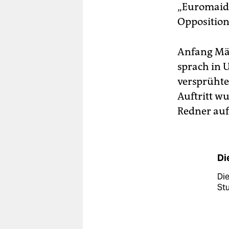
„Euromaidan
Opposition
Anfang Mär
sprach in 
versprühte
Auftritt wu
Redner auf
Di
Die
Stu