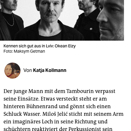
berlin
nord
wahrheit
verlag
Kennen sich gut aus in Lviv: Okean Elzy
Foto: Maksym Getman
verlag
veranstaltungen
Von
Katja Kollmann
shop
fragen & hilfe
Der junge Mann mit dem Tambourin verpasst
unterstützen
seine Einsätze. Etwas versteckt steht er am
hinteren Bühnenrand und gönnt sich einen
abo
Schluck Wasser. Miloš Jelić sticht mit seinem Arm
genossenschaft
ein imaginäres Loch in seine Richtung und
schüchtern reaktiviert der Perkussionist sein