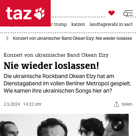

taz zahl ich
bergsteigen
usa unter trump
katzen
landtagswahl in sachs

taz zahl ich
ne
Konzert von ukrainischer Band Okean Elzy: Nie wieder loslassen!
taz zahl ich
themen
Konzert von ukrainischer Band Okean Elzy
Nie wieder loslassen!
politik
Die ukrainische Rockband Okean Elzy hat am
öko
Dienstagabend im vollen Berliner Metropol gespielt.
Wie kamen ihre ukrainischen Songs hier an?
gesellschaft
2.5.2024
14:22 Uhr
teilen
kultur
sport