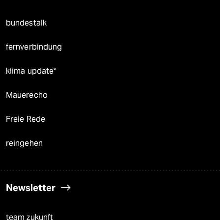
bundestalk
fernverbindung
klima update°
Mauerecho
Freie Rede
reingehen
Newsletter
team zukunft