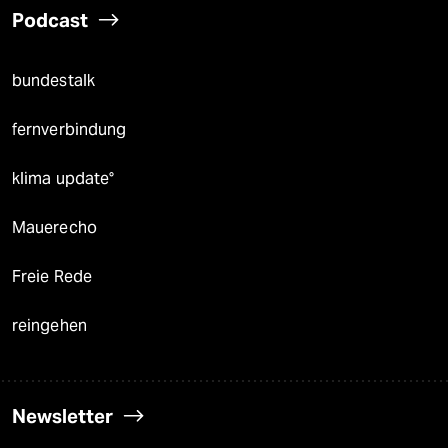
Podcast
bundestalk
fernverbindung
klima update°
Mauerecho
Freie Rede
reingehen
Newsletter