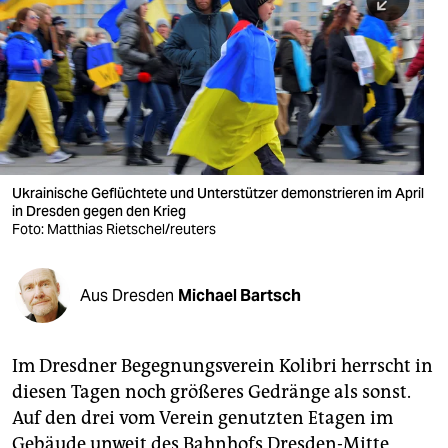
berlin
nord
wahrheit
verlag
verlag
Ukrainische Geflüchtete und Unterstützer demonstrieren im April
in Dresden gegen den Krieg
veranstaltungen
Foto: Matthias Rietschel/reuters
shop
fragen & hilfe
Aus Dresden
Michael Bartsch
unterstützen
Im Dresdner Begegnungsverein Kolibri herrscht in
abo
diesen Tagen noch größeres Gedränge als sonst.
genossenschaft
Auf den drei vom Verein genutzten Etagen im
Gebäude unweit des Bahnhofs Dresden-Mitte