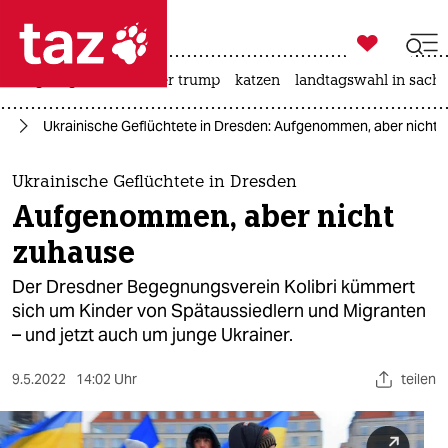

taz zahl ich
bergsteigen
usa unter trump
katzen
landtagswahl in sachs

taz zahl ich
ne
Ukrainische Geflüchtete in Dresden: Aufgenommen, aber nicht 
taz zahl ich
themen
Ukrainische Geflüchtete in Dresden
Aufgenommen, aber nicht
politik
zuhause
öko
Der Dresdner Begegnungsverein Kolibri kümmert
sich um Kinder von Spätaussiedlern und Migranten
gesellschaft
– und jetzt auch um junge Ukrainer.
kultur
9.5.2022
14:02 Uhr
teilen
sport