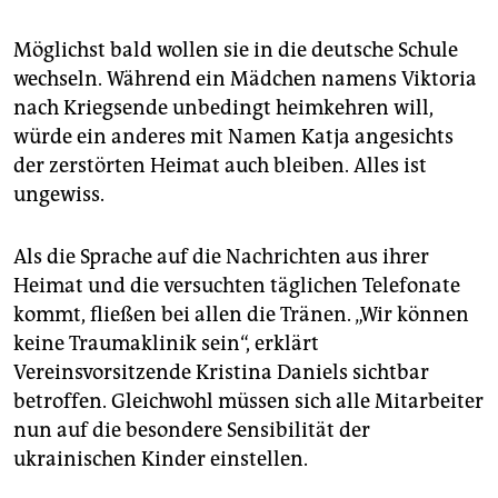
600.000 Menschen registriert. Doch ein Teil davon
dürfte bereits in andere EU-Staaten weitergereist
Möglichst bald wollen sie in die deutsche Schule
sein, während andere sich noch nicht haben
wechseln. Während ein Mädchen namens Viktoria
registrieren lassen.
nach Kriegsende unbedingt heimkehren will,
Wer kommt?
Einer
Befragung des
würde ein anderes mit Namen Katja angesichts
Bundesinnenministeriums
zufolge sind 84 Prozent der
der zerstörten Heimat auch bleiben. Alles ist
Geflüchteten Frauen. 58 Prozent davon kamen
ungewiss.
zusammen mit ihren Kindern nach Deutschland.
(dir)
Als die Sprache auf die Nachrichten aus ihrer
Heimat und die versuchten täglichen Telefonate
kommt, fließen bei allen die Tränen. „Wir können
keine Traumaklinik sein“, erklärt
Vereinsvorsitzende Kristina Daniels sichtbar
betroffen. Gleichwohl müssen sich alle Mitarbeiter
nun auf die besondere Sensibilität der
ukrainischen Kinder einstellen.