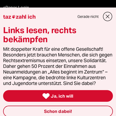
ePaper Login
taz
zahl ich
Gerade nicht

Downloads für Abonnierende
Links lesen, rechts
bekämpfen
© 2026 taz Verlags und Vertriebs GmbH
Mit doppelter Kraft für eine offene Gesellschaft!
Alle Rechte vorbehalten. Bei rechtlichen Fragen oder für Genehmigungen
wenden Sie sich bitte an
lizenzen@taz.de
Besonders jetzt brauchen Menschen, die sich gegen
Rechtsextremismus einsetzen, unsere Solidarität.
Daher gehen 50 Prozent der Einnahmen aus
Feedback
Redaktionsstatut
Kommune-Richtlinien
KI-
Neuanmeldungen an „Alles beginnt im Zentrum“ –
eine Kampagne, die bedrohte linke Kulturzentren
Leitlinie
Informant
Datenschutz
Impressum
AGB
und Jugendorte unterstützt. Sind Sie dabei?
Seitenwende
Einwilligungen widerrufen (Ads)

Ja, ich will
Schon dabei!