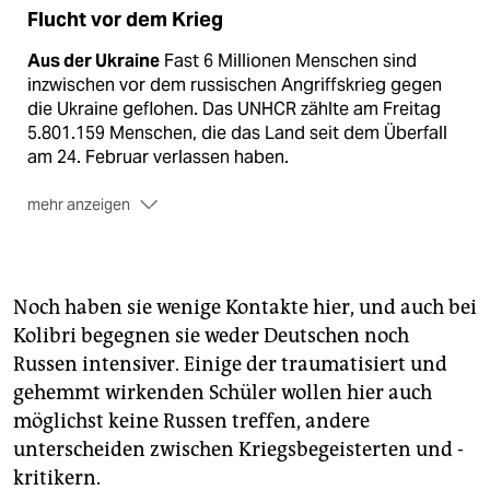
Flucht vor dem Krieg
Aus der Ukraine
Fast 6 Millionen Menschen sind
inzwischen vor dem russischen Angriffskrieg gegen
die Ukraine geflohen. Das UNHCR zählte am Freitag
5.801.159 Menschen, die das Land seit dem Überfall
am 24. Februar verlassen haben.
mehr anzeigen
Zu den Nachbarn
Die meisten Menschen fliehen nach
wie vor in die umliegenden Länder. Polen allein hat
inzwischen mehr als 3 Millionen Geflüchtete
gemeldet. Moldawien mit seinen gerade mal rund 2,6
Noch haben sie wenige Kontakte hier, und auch bei
Millionen Einwohnern hat fast eine halbe Million
Kolibri begegnen sie weder Deutschen noch
Geflüchtete erfasst.
Russen intensiver. Einige der traumatisiert und
Nach Deutschland
Wie viele aus der Ukraine
gehemmt wirkenden Schüler wollen hier auch
Geflüchtete sich in Deutschland aufhalten, ist schwer
möglichst keine Russen treffen, andere
zu sagen, da die Menschen sich in der EU zunächst
unterscheiden zwischen Kriegsbegeisterten und -
ohne Visum aufhalten und bewegen können. Im
kritikern.
Ausländerzentralregister sind inzwischen mehr als