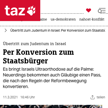

taz zahl ich
hitze
krieg in der ukraine
us-demokraten
nahost-konflikt

taz zahl ich
st
Übertritt zum Judentum in Israel: Per Konversion zum Staatsbür
taz zahl ich
themen
Übertritt zum Judentum in Israel
Per Konversion zum
politik
Staatsbürger
öko
Es bringt Israels Ultraorthodoxe auf die Palme:
Neuerdings bekommen auch Gläubige einen Pass,
gesellschaft
die nach den Regeln der Reformbewegung
konvertieren.
kultur
sport
11.3.2021
16:46 Uhr
teilen