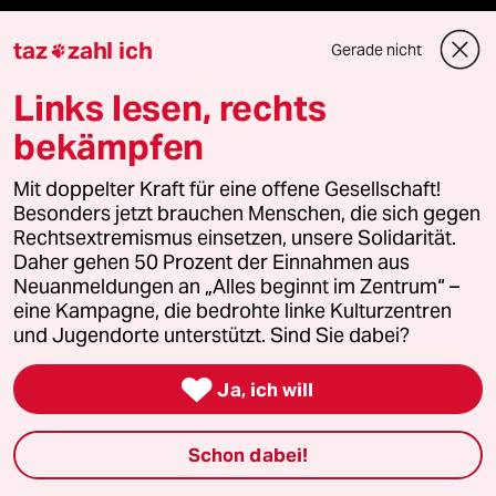
taz
zahl ich
Gerade nicht

Reisen
Links lesen, rechts
Kantine
bekämpfen
Shop
Mit doppelter Kraft für eine offene Gesellschaft!
Besonders jetzt brauchen Menschen, die sich gegen
Anzeigen
Rechtsextremismus einsetzen, unsere Solidarität.
Daher gehen 50 Prozent der Einnahmen aus
Neuanmeldungen an „Alles beginnt im Zentrum“ –
eine Kampagne, die bedrohte linke Kulturzentren
Fragen & Hilfe
und Jugendorte unterstützt. Sind Sie dabei?

Ja, ich will
Feedback
Aboservice
Schon dabei!