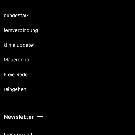
bundestalk
fernverbindung
klima update°
Mauerecho
Freie Rede
reingehen
Newsletter
team zukunft