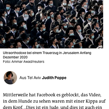
berlin
nord
wahrheit
verlag
verlag
veranstaltungen
Ultraorthodoxe bei einem Trauerzug in Jerusalem Anfang
Dezember 2020
shop
Foto: Ammar Awad/reuters
fragen & hilfe
Aus Tel Aviv
Judith Poppe
unterstützen
abo
Mittlerweile hat Facebook es geblockt, das Video,
genossenschaft
in dem Hunde zu sehen waren mit einer Kippa auf
dem Kopf. „Dies ist ein Jude, und dies ist auch ein