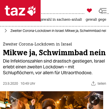

taz zahl ich
hitze
surfen
landtagswahl in sachsen-anhalt
gewalt gegen

taz zahl ich
st
Zweiter Corona-Lockdown in Israel: Mikwe ja, Schwimmbad nein
taz zahl ich
themen
Zweiter Corona-Lockdown in Israel
Mikwe ja, Schwimmbad nein
politik
Die Infektionszahlen sind drastisch gestiegen, Israel
öko
erlebt einen zweiten Lockdown – mit
Schlupflöchern, vor allem für Ultraorthodoxe.
gesellschaft
23.9.2020
10:49 Uhr
teilen
kultur
sport