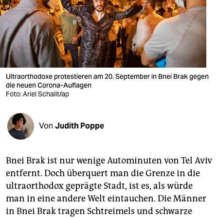
berlin
nord
wahrheit
verlag
Ultraorthodoxe protestieren am 20. September in Bnei Brak gegen
die neuen Corona-Auflagen
verlag
Foto: Ariel Schalit/ap
veranstaltungen
shop
Von
Judith Poppe
fragen & hilfe
Bnei Brak ist nur wenige Autominuten von Tel Aviv
unterstützen
entfernt. Doch überquert man die Grenze in die
abo
ultraorthodox geprägte Stadt, ist es, als würde
man in eine andere Welt eintauchen. Die Männer
genossenschaft
in Bnei Brak tragen Schtreimels und schwarze