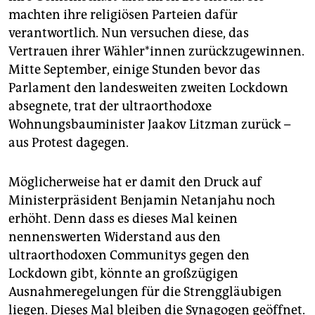
Woche wurden zum ersten Mal mehr als tausend
machten ihre religiösen Parteien dafür
Erkrankungen registriert. 278 Menschen sind im
verantwortlich. Nun versuchen diese, das
Westjordanland und in Ostjerusalem an Covid-19
Vertrauen ihrer Wähler*innen zurückzugewinnen.
verstorben. Ein Lockdown gilt dort derzeit nicht.
Mitte September, einige Stunden bevor das
Parlament den landesweiten zweiten Lockdown
absegnete, trat der ultraorthodoxe
Wohnungsbauminister Jaakov Litzman zurück –
aus Protest dagegen.
Möglicherweise hat er damit den Druck auf
Ministerpräsident Benjamin Netanjahu noch
erhöht. Denn dass es dieses Mal keinen
nennenswerten Widerstand aus den
ultraorthodoxen Communitys gegen den
Lockdown gibt, könnte an großzügigen
Ausnahmeregelungen für die Strenggläubigen
liegen. Dieses Mal bleiben die Synagogen geöffnet.