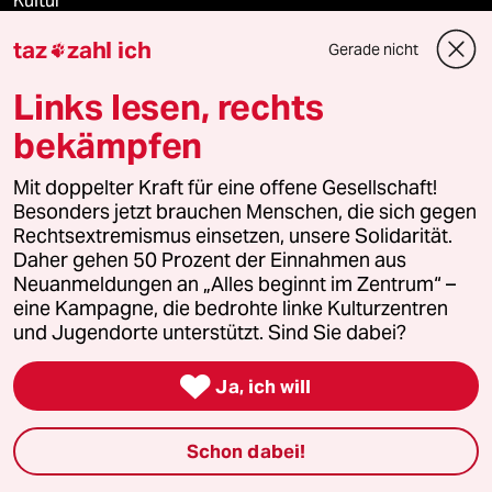
Kultur
taz
zahl ich
Gerade nicht

Sport
Links lesen, rechts
Berlin
bekämpfen
Nord
Mit doppelter Kraft für eine offene Gesellschaft!
Besonders jetzt brauchen Menschen, die sich gegen
Wahrheit
Rechtsextremismus einsetzen, unsere Solidarität.
Daher gehen 50 Prozent der Einnahmen aus
Neuanmeldungen an „Alles beginnt im Zentrum“ –
eine Kampagne, die bedrohte linke Kulturzentren
Themen
und Jugendorte unterstützt. Sind Sie dabei?

Hitze
Ja, ich will
Surfen
Schon dabei!
Landtagswahl in Sachsen-Anhalt