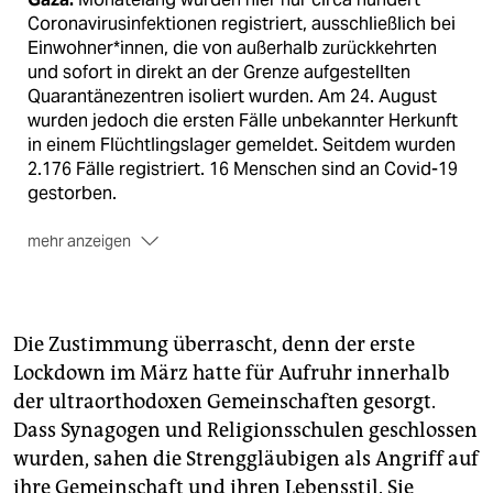
Coronavirusinfek­tionen registriert, ausschließlich bei
Einwohner*innen, die von außerhalb zurückkehrten
und sofort in direkt an der Grenze aufgestellten
Quarantänezentren isoliert wurden. Am 24. August
wurden jedoch die ersten Fälle unbekannter Herkunft
in einem Flüchtlingslager gemeldet. Seitdem wurden
2.176 Fälle registriert. 16 Menschen sind an Covid-19
gestorben.
mehr anzeigen
Seit Ende August dürfen die Bewohner*innen Gazas
nicht zwischen den fünf Gouvernements reisen,
außerdem gilt eine nächtliche Ausgangssperre von
acht Uhr abends bis sieben Uhr morgens. In
Die Zustimmung überrascht, denn der erste
Gegenden mit besonders hohen Infektionsraten
Lockdown im März hatte für Aufruhr innerhalb
gelten mitunter noch striktere Beschränkungen.
der ultraorthodoxen Gemeinschaften gesorgt.
Schulen sind geschlossen.
Dass Synagogen und Religionsschulen geschlossen
Westjordanland:
Auch hier sind die Infektionszahlen
wurden, sahen die Strenggläubigen als Angriff auf
seit Ende Juni rapide gestiegen. In der vergangenen
ihre Gemeinschaft und ihren Lebensstil. Sie