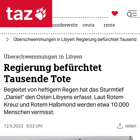

taz zahl ich
niedrigwasser
afd
bundeswehr
ceuta
rente

taz zahl ich
el
Überschwemmungen in Libyen: Regierung befürchtet Tausende
taz zahl ich
themen
Überschwemmungen in Libyen
Regierung befürchtet
politik
Tausende Tote
öko
Begleitet von heftigem Regen hat das Sturmtief
„Daniel“ den Osten Libyens erfasst. Laut Rotem
gesellschaft
Kreuz und Rotem Halbmond werden etwa 10.000
Menschen vermisst.
kultur
sport
12.9.2023
8:52 Uhr
teilen