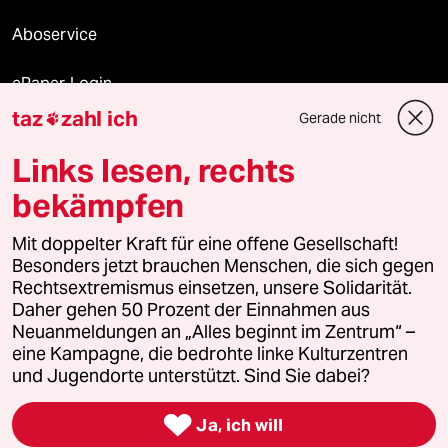
Aboservice
ePaper Login
taz
zahl ich
Gerade nicht

Downloads für Abonnierende
Links lesen, rechts
bekämpfen
© 2026 taz Verlags und Vertriebs GmbH
Mit doppelter Kraft für eine offene Gesellschaft!
Alle Rechte vorbehalten. Bei rechtlichen Fragen oder für Genehmigungen
wenden Sie sich bitte an
lizenzen@taz.de
Besonders jetzt brauchen Menschen, die sich gegen
Rechtsextremismus einsetzen, unsere Solidarität.
Daher gehen 50 Prozent der Einnahmen aus
Feedback
Redaktionsstatut
Kommune-Richtlinien
KI-
Neuanmeldungen an „Alles beginnt im Zentrum“ –
eine Kampagne, die bedrohte linke Kulturzentren
Leitlinie
Informant
Datenschutz
Impressum
AGB
und Jugendorte unterstützt. Sind Sie dabei?
Seitenwende
Einwilligungen widerrufen (Ads)

Ja, ich will