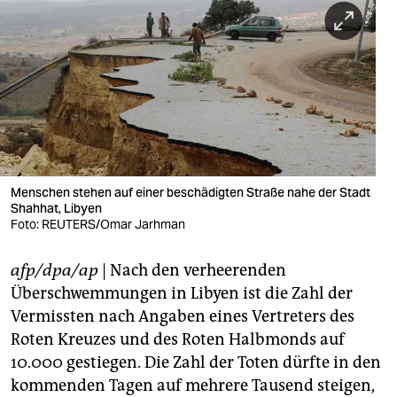
berlin
nord
wahrheit
verlag
verlag
veranstaltungen
Menschen stehen auf einer beschädigten Straße nahe der Stadt
Shahhat, Libyen
shop
Foto: REUTERS/Omar Jarhman
fragen & hilfe
afp/dpa/ap
| Nach den verheerenden
Überschwemmungen in Libyen ist die Zahl der
unterstützen
Vermissten nach Angaben eines Vertreters des
abo
Roten Kreuzes und des Roten Halbmonds auf
10.000 gestiegen. Die Zahl der Toten dürfte in den
genossenschaft
kommenden Tagen auf mehrere Tausend steigen,