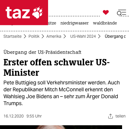

taz zahl ich
krieg in der ukraine
hitze
niedrigwasser
waldbrände

taz zahl ich
Startseite
Politik
Amerika
US-Wahl 2024
Übergang der
taz zahl ich
themen
Übergang der US-Präsidentschaft
Erster offen schwuler US-
politik
Minister
öko
Pete Buttigieg soll Verkehrsminister werden. Auch
der Republikaner Mitch McConnell erkennt den
gesellschaft
Wahlsieg Joe Bidens an – sehr zum Ärger Donald
Trumps.
kultur
sport
16.12.2020
9:55 Uhr
teilen