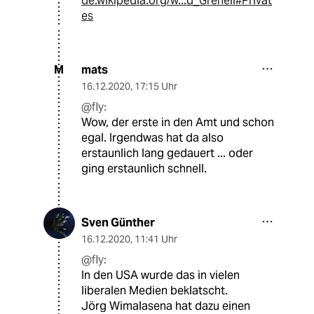
de.wikipedia.org/w...d_Grenell#Privat
es
mats
M
16.12.2020
,
17:15 Uhr
@fly:
Wow, der erste in den Amt und schon
egal. Irgendwas hat da also
erstaunlich lang gedauert ... oder
ging erstaunlich schnell.
Sven Günther
16.12.2020
,
11:41 Uhr
@fly:
In den USA wurde das in vielen
liberalen Medien beklatscht.
Jörg Wimalasena hat dazu einen