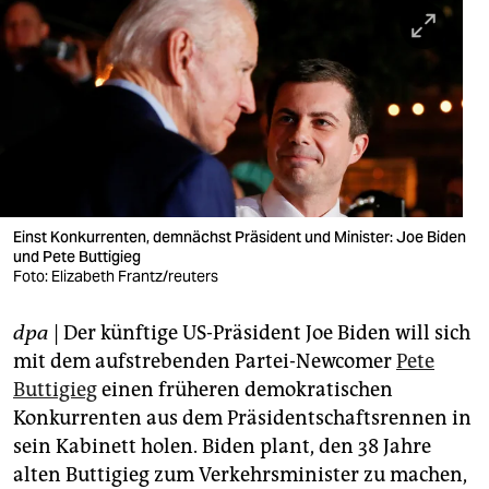
berlin
nord
wahrheit
verlag
verlag
veranstaltungen
Einst Konkurrenten, demnächst Präsident und Minister: Joe Biden
und Pete Buttigieg
shop
Foto: Elizabeth Frantz/reuters
fragen & hilfe
dpa
| Der künftige US-Präsident Joe Biden will sich
mit dem aufstrebenden Partei-Newcomer
Pete
unterstützen
Buttigieg
einen früheren demokratischen
abo
Konkurrenten aus dem Präsidentschaftsrennen in
sein Kabinett holen. Biden plant, den 38 Jahre
genossenschaft
alten Buttigieg zum Verkehrsminister zu machen,