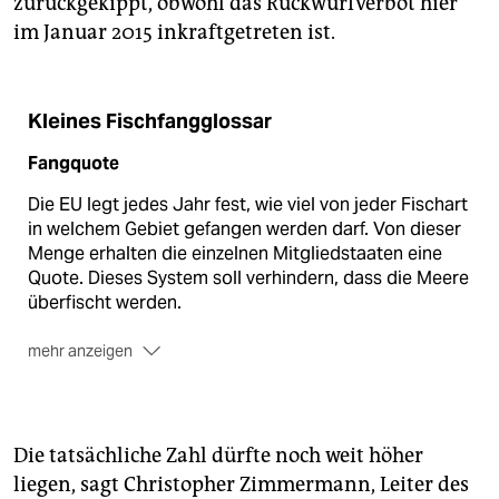
zurückgekippt, obwohl das Rückwurfverbot hier
im Januar 2015 inkraftgetreten ist.
Kleines Fischfangglossar
Fangquote
Die EU legt jedes Jahr fest, wie viel von jeder Fischart
in welchem Gebiet gefangen werden darf. Von dieser
Menge erhalten die einzelnen Mitgliedstaaten eine
Quote. Dieses System soll verhindern, dass die Meere
überfischt werden.
mehr anzeigen
MSC-Standard
Der Marine Stewardship Council (MSC) ist eine
gemeinnützige Organisation, die das gleichnamige
Die tatsächliche Zahl dürfte noch weit höher
blau-weiße Siegel für Fischprodukte vergibt. Eine
liegen, sagt Christopher Zimmermann, ­Leiter des
Bedingung: Die Fischbestände müssen in einem