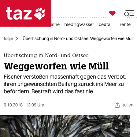

taz zahl ich
hitze
krieg in der ukraine
niedrigwasser
ceuta
rente

taz zahl ich
kologie
Überfischung in Nord- und Ostsee: Weggeworfen wie Müll
taz zahl ich
themen
Überfischung in Nord- und Ostsee
Weggeworfen wie Müll
politik
Fischer verstoßen massenhaft gegen das Verbot,
öko
ihren ungewünschten Beifang zurück ins Meer zu
befördern. Bestraft wird das fast nie.
gesellschaft
6.10.2018
13:09 Uhr
teilen
kultur
sport