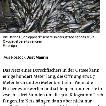
berlin
nord
wahrheit
verlag
Die Herings-Schleppnetzfischerei in der Ostsee hat das MSC-
verlag
Ökosiegel bereits verloren
Foto: dpa
veranstaltungen
Aus Rostock
Jost Maurin
shop
fragen & hilfe
Das Netz eines Dorschfischers in der Ostsee kann
einige hundert Meter lang, die Öffnung etwa 7
unterstützen
Meter hoch und 20 Meter breit sein. Wenn die
abo
Fischer es auswerfen und schleppen, können sie in
zwei bis drei Stunden um die 400 Kilogramm Fisch
genossenschaft
fangen. Im Netz hängen dann aber nicht nur