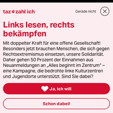
taz
zahl ich
abo
Gerade nicht

Links lesen, rechts
genossenschaft
bekämpfen
taz zahl ich
Mit doppelter Kraft für eine offene Gesellschaft!
Besonders jetzt brauchen Menschen, die sich gegen
recherchefonds ausland
Rechtsextremismus einsetzen, unsere Solidarität.
Daher gehen 50 Prozent der Einnahmen aus
panterstiftung
Neuanmeldungen an „Alles beginnt im Zentrum“ –
eine Kampagne, die bedrohte linke Kulturzentren
panterpreis 2026
und Jugendorte unterstützt. Sind Sie dabei?

Ja, ich will
Podcast
Schon dabei!
bundestalk