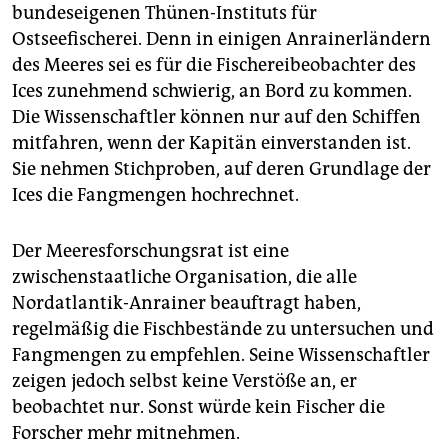
bundeseigenen Thünen-Instituts für
guten Zustand bleiben oder nachweislich wieder
dorthin anwachsen. Das MSC verlangt auch, dass die
Ostseefischerei. Denn in einigen Anrainerländern
Fischer alle Gesetze einhalten – also auch das Verbot
des Meeres sei es für die Fischereibeobachter des
der EU, Fische ins Meer zurückzuwerfen.
Ices zunehmend schwierig, an Bord zu kommen.
Die ­Wissenschaftler können nur auf den Schiffen
Logbücher
mitfahren, wenn der Kapitän einverstanden ist.
Fischer müssen in einem Logbuch festhalten, wie viel
Sie nehmen Stichproben, auf deren Grundlage der
sie insgesamt und wie viel für den Verkauf als
Ices die Fangmengen hochrechnet.
Lebensmittel zu kleine Fische sie gefangen haben.
Der Meeresforschungsrat ist eine
zwischenstaatliche Organisation, die alle
Nordatlantik-Anrainer beauftragt haben,
regelmäßig die Fischbestände zu untersuchen und
Fangmengen zu empfehlen. Seine Wissenschaftler
zeigen jedoch selbst keine Verstöße an, er
beobachtet nur. Sonst würde kein Fischer die
Forscher mehr mitnehmen.