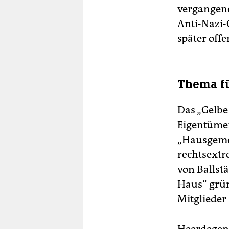
vergangene
Anti-Nazi-G
später offe
Thema fü
Das „Gelbe 
Eigentüme
„Hausgemei
rechtsext
von Ballst
Haus“ grün
Mitglieder