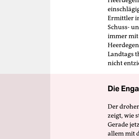
Heerdegen 
einschlägi
Ermittler 
Schuss- un
immer mit 
Heerdegen.
Landtags t
nicht entz
Die Enga
Der drohe
zeigt, wie
Gerade jet
allem mit d