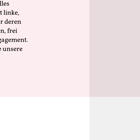
lles
 linke,
ür deren
n, frei
ngagement.
e unsere