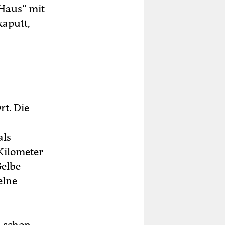
 Haus“ mit
kaputt,
rt. Die
als
Kilometer
Gelbe
elne