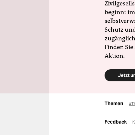
Zivilgesell
beginnt im
selbstverw
Schutz und 
zugänglich
Finden Sie
Aktion.
Jetzt u
Themen
#T
Feedback
K