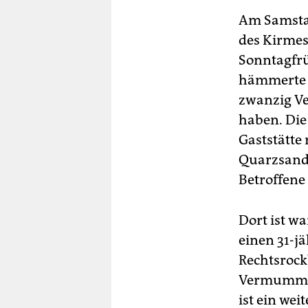
Am Samstag
des Kirmes
Sonntagfrü
hämmerte e
zwanzig V
haben. Die
Gaststätte
Quarzsandh
Betroffene
Dort ist wa
einen 31-j
Rechtsrock
Vermummte 
ist ein we