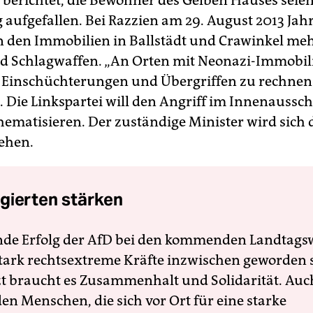
berichtet, die Bewohner des Gelben Hauses seie
g aufgefallen. Bei Razzien am 29. August 2013 Jah
in den Immobilien in Ballstädt und Crawinkel me
d Schlagwaffen. „An Orten mit Neonazi-Immobili
Einschüchterungen und Übergriffen zu rechnen“
 Die Linkspartei will den Angriff im Innenaussch
hematisieren. Der zuständige Minister wird sich
iehen.
gierten stärken
nde Erfolg der AfD bei den kommenden Landtags
 stark rechtsextreme Kräfte inzwischen geworden 
zt braucht es Zusammenhalt und Solidarität. Auc
en Menschen, die sich vor Ort für eine starke