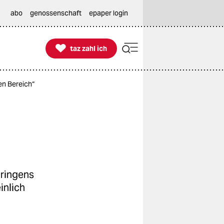
abo
genossenschaft
epaper login

taz zahl ich
taz zahl ich
en Bereich“
üringens
inlich