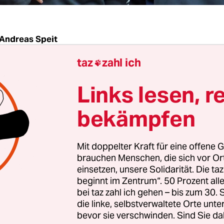
Andreas Speit
taz
zahl ich

G
taz
| In der Nacht zu Sonntag griffen mehrere
Links lesen, r
ischen Ballstädt eine Kirmesgesellschaft an. Zwei
n liegen im Krankenhaus, zehn sind insgesamt ve
bekämpfen
aal der 700-Einwohner-Gemeinde im Landkreis
erschmiert sein
, berichten Regionalmedien. „Das 
Mit doppelter Kraft für eine offene G
emer Übergriff“, sagt Stefan Heerdegen von der 
brauchen Menschen, die sich vor O
n Thüringen „Für Demokratie – Gegen Rechtsex
einsetzen, unsere Solidarität. Die ta
beginnt im Zentrum“. 50 Prozent a
bei taz zahl ich gehen – bis zum 30
die linke, selbstverwaltete Orte unte
Staatsanwaltschaft dies noch zunächst für unklar 
bevor sie verschwinden. Sind Sie da