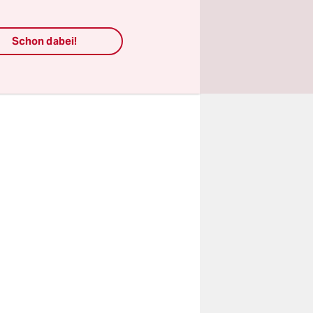
nister Jörg
ch Gewalt
Schon dabei!