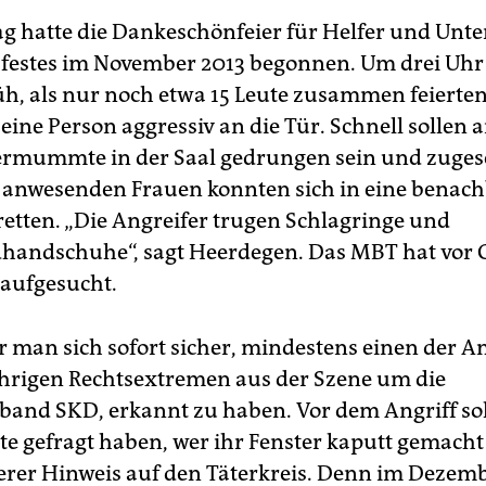
 hatte die Dankeschönfeier für Helfer und Unte
festes im November 2013 begonnen. Um drei Uhr
h, als nur noch etwa 15 Leute zusammen feierten
ine Person aggressiv an die Tür. Schnell sollen a
ermummte in der Saal gedrungen sein und zuges
 anwesenden Frauen konnten sich in eine benach
 retten. „Die Angreifer trugen Schlagringe und
andschuhe“, sagt Heerdegen. Das MBT hat vor 
 aufgesucht.
r man sich sofort sicher, mindestens einen der An
ährigen Rechtsextremen aus der Szene um die
band SKD, erkannt zu haben. Vor dem Angriff soll
gefragt haben, wer ihr Fenster kaputt gemacht 
iterer Hinweis auf den Täterkreis. Denn im Dezem