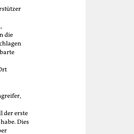
rstützer
,
n die
chlagen
barte
Ort
greifer,
 der erste
habe. Dies
ber