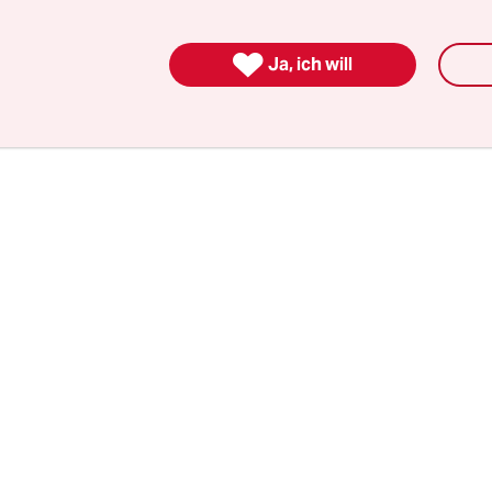
 am Montag Nachmittag nun Thüringens Innenmi
U): „Es ist eindeutig, dass aus dem rechten Berei

n ist.“
Ja, ich will