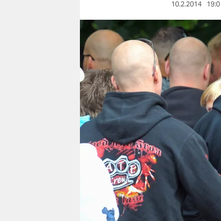
berlin
10.2.2014
19:0
nord
wahrheit
verlag
verlag
veranstaltungen
shop
fragen & hilfe
unterstützen
abo
genossenschaft