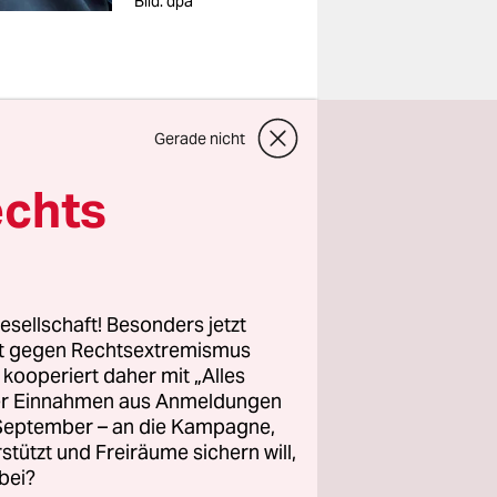
Bild: dpa
Gerade nicht
 Vermummte
echts
 der
rletzt. Im
 Gotha
soll
war eine
esellschaft! Besonders jetzt
Mobilen
rt gegen Rechtsextremismus
tremismus“
z kooperiert daher mit „Alles
ller Einnahmen aus Anmeldungen
. September – an die Kampagne,
rstützt und Freiräume sichern will,
gehalten,
bei?