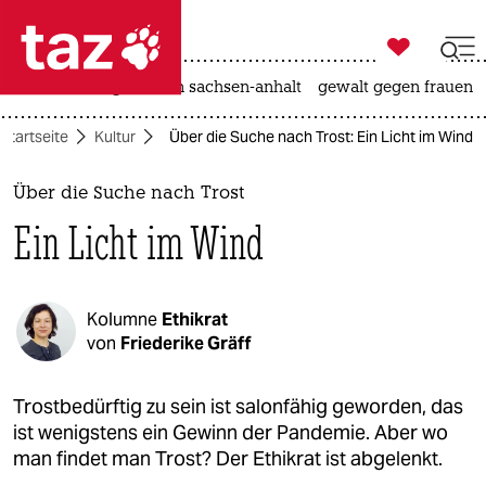

taz zahl ich
hitze
landtagswahl in sachsen-anhalt
gewalt gegen frauen

taz zahl ich
Startseite
Kultur
Über die Suche nach Trost: Ein Licht im Wind
taz zahl ich
themen
Über die Suche nach Trost
Ein Licht im Wind
politik
öko
Kolumne
Ethikrat
gesellschaft
von
Friederike Gräff
kultur
Trostbedürftig zu sein ist salonfähig geworden, das
ist wenigstens ein Gewinn der Pandemie. Aber wo
sport
man findet man Trost? Der Ethikrat ist abgelenkt.