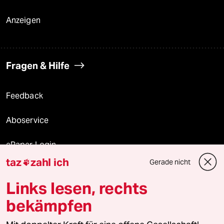
Anzeigen
Fragen & Hilfe
Feedback
Aboservice
ePaper Login
taz
zahl ich
Gerade nicht

Downloads für Abonnierende
Links lesen, rechts
bekämpfen
© 2026 taz Verlags und Vertriebs GmbH
Alle Rechte vorbehalten. Bei rechtlichen Fragen oder für Genehmigungen