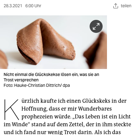
berlin
28.3.2021
6:00 Uhr
teilen
nord
wahrheit
verlag
verlag
veranstaltungen
Nicht einmal die Glückskekse lösen ein, was sie an
shop
Trost versprechen
Foto: Hauke-Christian Dittrich/ dpa
fragen & hilfe
K
unterstützen
ürzlich kaufte ich einen Glückskeks in der
Hoffnung, dass er mir Wunderbares
abo
prophezeien würde. „Das Leben ist ein Licht
im Winde“ stand auf dem Zettel, der in ihm steckte
genossenschaft
und ich fand nur wenig Trost darin. Als ich das