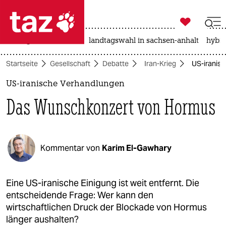

taz zahl ich
niedrigwasser
rente
landtagswahl in sachsen-anhalt
hybri

taz zahl ich
Startseite
Gesellschaft
Debatte
Iran-Krieg
US-iranis
taz zahl ich
US-iranische Verhandlungen
themen
Das Wunschkonzert von Hormus
politik
öko
Kommentar von
Karim El-Gawhary
gesellschaft
kultur
Eine US-iranische Einigung ist weit entfernt. Die
entscheidende Frage: Wer kann den
sport
wirtschaftlichen Druck der Blockade von Hormus
länger aushalten?