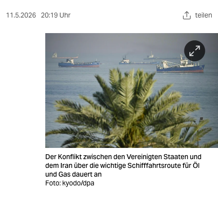
berlin
11.5.2026
20:19 Uhr
teilen
nord
wahrheit
verlag
verlag
veranstaltungen
shop
fragen & hilfe
Der Konflikt zwischen den Vereinigten Staaten und
unterstützen
dem Iran über die wichtige Schifffahrtsroute für Öl
und Gas dauert an
abo
Foto: kyodo/dpa
genossenschaft