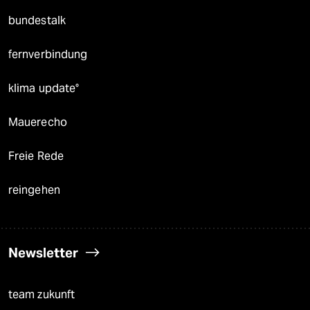
bundestalk
fernverbindung
klima update°
Mauerecho
Freie Rede
reingehen
Newsletter
team zukunft