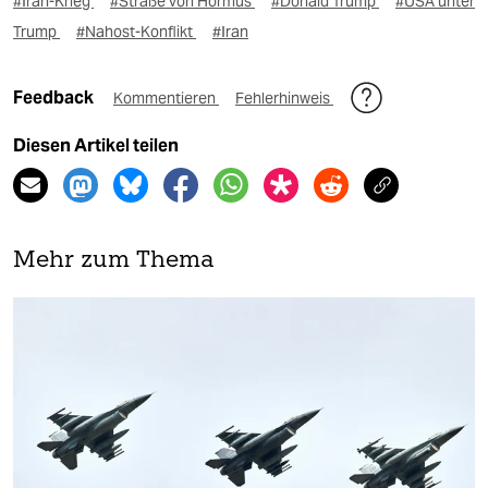
#Iran-Krieg
#Straße von Hormus
#Donald Trump
#USA unter
Trump
#Nahost-Konflikt
#Iran
Feedback
Kommentieren
Fehlerhinweis
Diesen Artikel teilen
Mehr zum Thema