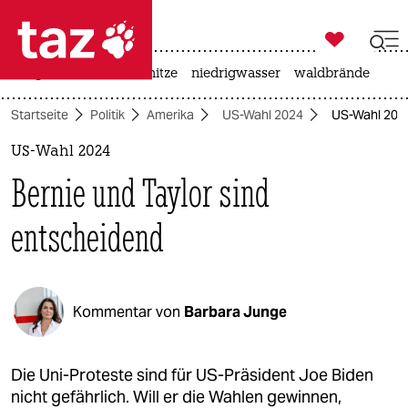

taz zahl ich
krieg in der ukraine
hitze
niedrigwasser
waldbrände

taz zahl ich
Startseite
Politik
Amerika
US-Wahl 2024
US-Wahl 2024
taz zahl ich
US-Wahl 2024
themen
Bernie und Taylor sind
politik
entscheidend
öko
gesellschaft
Kommentar von
Barbara Junge
kultur
sport
Die Uni-Proteste sind für US-Präsident Joe Biden
nicht gefährlich. Will er die Wahlen gewinnen,