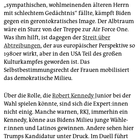
„sympathischen, wohlmeinenden älteren Herrn
mit schlechtem Gedächtnis“ fällte, kämpft Biden
gegen ein gerontokratisches Image. Der Albtraum
wäre ein Sturz von der Treppe zur Air Force One.
Was ihm hilft, ist dagegen der
Streit über
Abtreibungen
, der aus europäischer Perspektive so
1980er wirkt, aber in den USA Teil des großen
Kulturkampfes geworden ist. Das
Selbstbestimmungsrecht der Frauen mobilisiert
das demokratische Milieu.
Über die Rolle, die
Robert Kennedy J
unior bei der
Wahl spielen könnte, sind sich die Ex­per­t:in­nen
nicht einig. Manche warnen, RKJ, immerhin ein
Kennedy, könne aus Bidens Milieu junge Wäh­le­
r:in­nen und Latinos gewinnen. Andere sehen hier
Trumps Kandidatur unter Druck. Im Duell führt