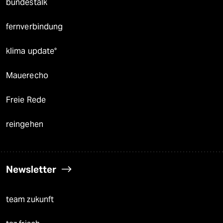
bundestalk
fernverbindung
klima update°
Mauerecho
Freie Rede
reingehen
Newsletter
team zukunft