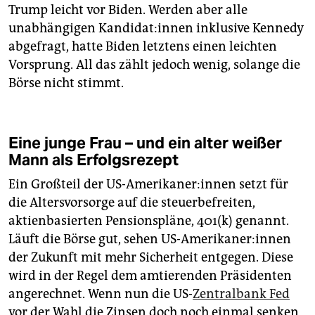
Trump leicht vor Biden. Werden aber alle
unabhängigen Kan­di­da­t:in­nen inklusive Kennedy
abgefragt, hatte Biden letztens einen leichten
Vorsprung. All das zählt jedoch wenig, solange die
Börse nicht stimmt.
Eine junge Frau – und ein alter weißer
Mann als Erfolgsrezept
Ein Großteil der US-Ame­ri­ka­ner:in­nen setzt für
die Altersvorsorge auf die steuerbefreiten,
aktienbasierten Pensionspläne, 401(k) genannt.
Läuft die Börse gut, sehen US-Ame­ri­ka­ner:in­nen
der Zukunft mit mehr Sicherheit entgegen. Diese
wird in der Regel dem amtierenden Präsidenten
angerechnet. Wenn nun die US-
Zentralbank Fed
vor der Wahl die Zinsen doch noch einmal senken