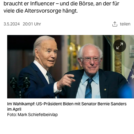
berlin
braucht er Influencer – und die Börse, an der für
viele die Altersvorsorge hängt.
nord
3.5.2024
20:01 Uhr
teilen
wahrheit
verlag
verlag
veranstaltungen
shop
fragen & hilfe
unterstützen
Im Wahlkampf: US-Präsident Biden mit Senator Bernie Sanders
im April
abo
Foto: Mark Schiefelbein/ap
genossenschaft