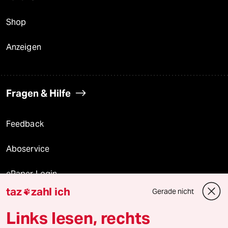
Shop
Anzeigen
Fragen & Hilfe
Feedback
Aboservice
ePaper Login
taz
zahl ich
Gerade nicht

Downloads für Abonnierende
Links lesen, rechts