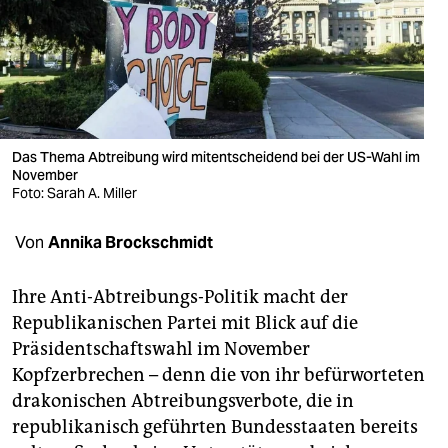
berlin
nord
wahrheit
verlag
Das Thema Abtreibung wird mitentscheidend bei der US-Wahl im
verlag
November
Foto: Sarah A. Miller
veranstaltungen
Von
Annika Brockschmidt
shop
fragen & hilfe
Ihre Anti-Abtreibungs-Politik macht der
Republikanischen Partei mit Blick auf die
unterstützen
Präsidentschaftswahl im November
abo
Kopfzerbrechen – denn die von ihr befürworteten
drakonischen Abtreibungsverbote, die in
genossenschaft
republikanisch geführten Bundesstaaten bereits