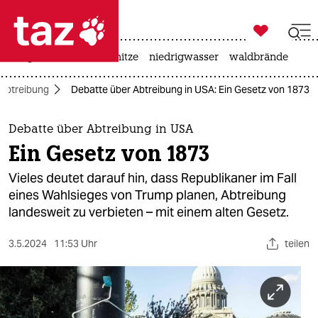

taz zahl ich
krieg in der ukraine
hitze
niedrigwasser
waldbrände

taz zahl ich
Abtreibung
Debatte über Abtreibung in USA: Ein Gesetz von 1873
taz zahl ich
themen
Debatte über Abtreibung in USA
Ein Gesetz von 1873
politik
Vieles deutet darauf hin, dass Republikaner im Fall
öko
eines Wahlsieges von Trump planen, Abtreibung
landesweit zu verbieten – mit einem alten Gesetz.
gesellschaft
3.5.2024
11:53 Uhr
teilen
kultur
sport