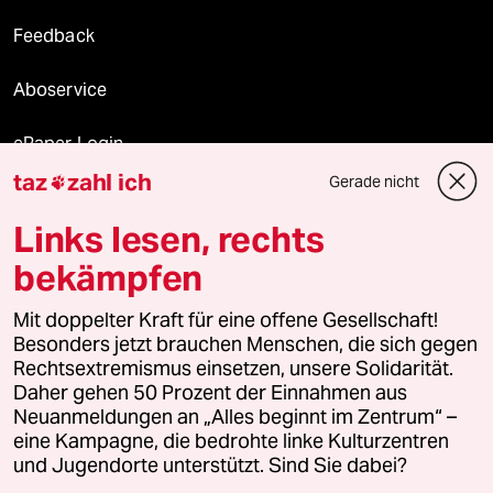
Feedback
Aboservice
ePaper Login
taz
zahl ich
Gerade nicht

Downloads für Abonnierende
Links lesen, rechts
bekämpfen
© 2026 taz Verlags und Vertriebs GmbH
Mit doppelter Kraft für eine offene Gesellschaft!
Alle Rechte vorbehalten. Bei rechtlichen Fragen oder für Genehmigungen
wenden Sie sich bitte an
lizenzen@taz.de
Besonders jetzt brauchen Menschen, die sich gegen
Rechtsextremismus einsetzen, unsere Solidarität.
Daher gehen 50 Prozent der Einnahmen aus
Feedback
Redaktionsstatut
Kommune-Richtlinien
KI-
Neuanmeldungen an „Alles beginnt im Zentrum“ –
eine Kampagne, die bedrohte linke Kulturzentren
Leitlinie
Informant
Datenschutz
Impressum
AGB
und Jugendorte unterstützt. Sind Sie dabei?