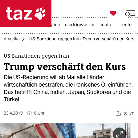

taz zahl ich
hitze
krieg in der ukraine
niedrigwasser
ceuta
rente

taz zahl ich
Amerika
US-Sanktionen gegen Iran: Trump verschärft den Kurs
taz zahl ich
themen
US-Sanktionen gegen Iran
Trump verschärft den Kurs
politik
Die US-Regierung will ab Mai alle Länder
öko
wirtschaftlich bestrafen, die iranisches Öl einführen.
Das betrifft China, Indien, Japan, Südkorea und die
gesellschaft
Türkei.
kultur
23.4.2019
17:16 Uhr
teilen
sport