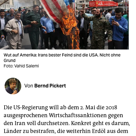
berlin
nord
wahrheit
verlag
verlag
Wut auf Amerika: Irans bester Feind sind die USA. Nicht ohne
Grund
veranstaltungen
Foto: Vahid Salemi
shop
Von
Bernd Pickert
fragen & hilfe
unterstützen
Die US-Regierung will ab dem 2. Mai die 2018
abo
ausgesprochenen Wirtschaftssanktionen gegen
den Iran voll durchsetzen. Konkret geht es darum,
genossenschaft
Länder zu bestrafen, die weiterhin Erdöl aus dem