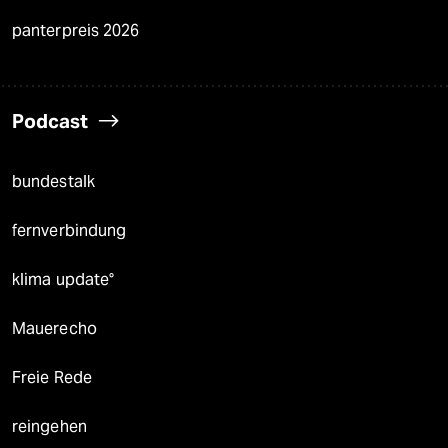
panterpreis 2026
Podcast
bundestalk
fernverbindung
klima update°
Mauerecho
Freie Rede
reingehen