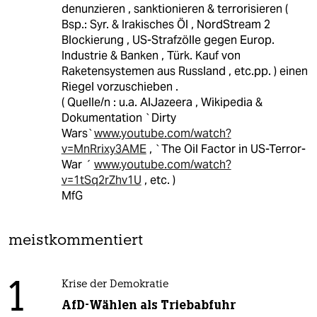
denunzieren , sanktionieren & terrorisieren (
Bsp.: Syr. & Irakisches Öl , NordStream 2
Blockierung , US-Strafzölle gegen Europ.
Industrie & Banken , Türk. Kauf von
Raketensystemen aus Russland , etc.pp. ) einen
Riegel vorzuschieben .
( Quelle/n : u.a. AlJazeera , Wikipedia &
Dokumentation `Dirty
Wars`
www.youtube.com/watch?
v=MnRrixy3AME
, `The Oil Factor in US-Terror-
War ´
www.youtube.com/watch?
v=1tSq2rZhv1U
, etc. )
MfG
meistkommentiert
1
Krise der Demokratie
AfD-Wählen als Triebabfuhr